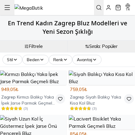
TR
En Trend Kadın Zagrep Bluz Modelleri ve
Yeni Sezon Şıklığı
Filtrele
Sırala: Popüler
Stil
Beden
Renk
Avantaj
949,05₺
759,05₺
Zagrep
Kırmızı Balıkçı Yaka
Zagrep
Siyah Balıkçı Yaka
İpek Jarse Parmak Geçmeli
Kısa Kol Bluz
(
3
)
(
3
)
Bluz
854,05₺