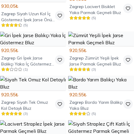
930,05₺
Zagrep
Lacivert Bisiklet
Yaka Parmak Geçmeli Bluz
Zagrep
Siyah Uzun Kol İç
(
5
)
Göstermez İpek Jarse Önü
(
5
)
Pencereli Bluz
920,55₺
920,55₺
Zagrep
Gri İpek Jarse
Zagrep
Zümrüt Yeşili İpek
Balıkçı Yaka İç Göstermez
Jarse Parmak Geçmeli Bluz
(
1
)
(
3
)
Bluz
920,55₺
920,55₺
Zagrep
Siyah Tek Omuz
Zagrep
Bordo Yarım Balıkçı
Kol Detaylı Bluz
Yaka Bluz
(
3
)
(
5
)