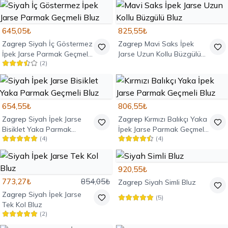
645,05₺
825,55₺
Zagrep
Siyah İç Göstermez
Zagrep
Mavi Saks İpek
İpek Jarse Parmak Geçmeli
Jarse Uzun Kollu Büzgülü
(
2
)
Bluz
Bluz
654,55₺
806,55₺
Zagrep
Siyah İpek Jarse
Zagrep
Kırmızı Balıkçı Yaka
Bisiklet Yaka Parmak
İpek Jarse Parmak Geçmeli
(
4
)
(
4
)
Geçmeli Bluz
Bluz
920,55₺
773,27₺
854,05₺
Zagrep
Siyah Simli Bluz
Zagrep
Siyah İpek Jarse
(
5
)
Tek Kol Bluz
(
2
)