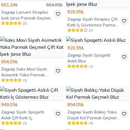
601,24₺
664,05₺
920,55₺
Zagrep
Lacivert Straplez
İpek Jarse Parmak Geçmeli
Zagrep
Siyah Straplez Çift
(
2
)
Bluz
Katlı İç Göstermez Parmak
(
2
)
Geçmeli İpek Jarse Bluz
920,55₺
Zagrep
Siyah Spagetti
Askılı Bluz
854,05₺
(
1
)
Zagrep
Saks Mavi Siyah
Asimetrik Yaka Parmak
(
1
)
Geçmeli Çift Kat İpek Jarse
Bluz
949,05₺
854,05₺
Zagrep
Siyah Spagetti
Zagrep
Siyah Balıkçı Yaka
Askılı Çift Katlı İç
Düşük Kol Parmak Geçmeli
(
1
)
(
4
)
Göstermez Bluz
Bluz