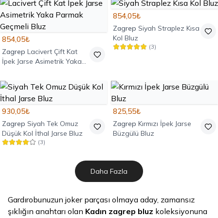
854,05₺
Zagrep
Siyah Straplez Kısa
Kol Bluz
854,05₺
(
3
)
Zagrep
Lacivert Çift Kat
İpek Jarse Asimetrik Yaka
Parmak Geçmeli Bluz
930,05₺
825,55₺
Zagrep
Siyah Tek Omuz
Zagrep
Kırmızı İpek Jarse
Düşük Kol İthal Jarse Bluz
Büzgülü Bluz
(
3
)
Daha Fazla
Gardırobunuzun joker parçası olmaya aday, zamansız
şıklığın anahtarı olan
Kadın zagrep bluz
koleksiyonuna