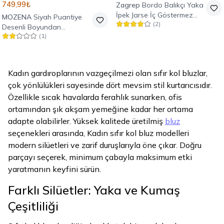
749,99₺
Zagrep
Bordo Balıkçı Yaka
İpek Jarse İç Göstermez
MOZENA
Siyah Puantiye
(
2
)
Bluz
Desenli Boyundan
(
1
)
Bağlamalı Degaje Yaka
Bluz
Kadın gardıroplarının vazgeçilmezi olan sıfır kol bluzlar,
çok yönlülükleri sayesinde dört mevsim stil kurtarıcısıdır.
Özellikle sıcak havalarda ferahlık sunarken, ofis
ortamından şık akşam yemeğine kadar her ortama
adapte olabilirler. Yüksek kalitede üretilmiş
bluz
seçenekleri arasında, Kadın sıfır kol bluz modelleri
modern silüetleri ve zarif duruşlarıyla öne çıkar. Doğru
parçayı seçerek, minimum çabayla maksimum etki
yaratmanın keyfini sürün.
Farklı Silüetler: Yaka ve Kumaş
Çeşitliliği