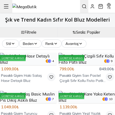
TR
Şık ve Trend Kadın Sıfır Kol Bluz Modelleri
Filtrele
Sırala: Popüler
Stil
Beden
Renk
Avantaj
ÜCRETSIZ KARGO
ÜCRETSIZ KARGO
4
9
1.099,00₺
799,00₺
849,00₺
Pasaklı Giyim
Haki Salaş
Pasaklı Giyim
Sarı Pastel
Hasır Detaylı Bluz
Çizgili Sıfır Kollu Fisto Patlı
Bluz
ÜCRETSIZ KARGO
ÜCRETSIZ KARGO
7
10
1.049,00₺
1.139,00₺
Pasaklı Giyim
Turuncu
Pasaklı Giyim
Yeşil Yazlık