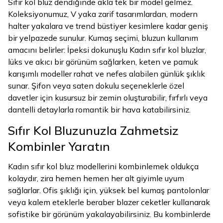
Sıfır kol bluz dendiğinde akla tek bir model gelmez.
Koleksiyonumuz, V yaka zarif tasarımlardan, modern
halter yakalara ve trend büstiyer kesimlere kadar geniş
bir yelpazede sunulur. Kumaş seçimi, bluzun kullanım
amacını belirler: İpeksi dokunuşlu Kadın sıfır kol bluzlar,
lüks ve akıcı bir görünüm sağlarken, keten ve pamuk
karışımlı modeller rahat ve nefes alabilen günlük şıklık
sunar. Şifon veya saten dokulu seçeneklerle özel
davetler için kusursuz bir zemin oluşturabilir, fırfırlı veya
dantelli detaylarla romantik bir hava katabilirsiniz.
Sıfır Kol Bluzunuzla Zahmetsiz
Kombinler Yaratın
Kadın sıfır kol bluz modellerini kombinlemek oldukça
kolaydır, zira hemen hemen her alt giyimle uyum
sağlarlar. Ofis şıklığı için, yüksek bel kumaş pantolonlar
veya kalem eteklerle beraber blazer ceketler kullanarak
sofistike bir görünüm yakalayabilirsiniz. Bu kombinlerde