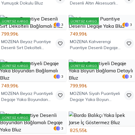
Yumuşak Dokulu Bluz
Desenli Altın Aksesuarlı
Bluz
ÜCRETSIZ KARGO
ÜCRETSIZ KARGO
3
3
799,99₺
749,99₺
MOZENA
Beyaz Puantiye
MOZENA
Kahverengi
Desenli Sırt Dekolteli
Puantiye Desenli Degaje
Bağlamalı Bluz
Yaka Bluz
ÜCRETSIZ KARGO
ÜCRETSIZ KARGO
3
3
749,99₺
799,99₺
MOZENA
Beyaz Puantiyeli
MOZENA
Siyah Puantiyeli
Degaje Yaka Boyundan
Degaje Yaka Boyun
Bağlamalı Bluz
Bağlama Detaylı Bluz
ÜCRETSIZ KARGO
3
825,55₺