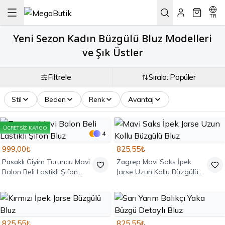
TR
Yeni Sezon Kadın Büzgülü Bluz Modelleri
ve Şık Üstler
Filtrele
Sırala: Popüler
Stil
Beden
Renk
Avantaj
ÜCRETSIZ KARGO
4
999,00₺
825,55₺
Pasaklı Giyim
Turuncu Mavi
Zagrep
Mavi Saks İpek
Balon Beli Lastikli Şifon
Jarse Uzun Kollu Büzgülü
Bluz
Bluz
825,55₺
825,55₺