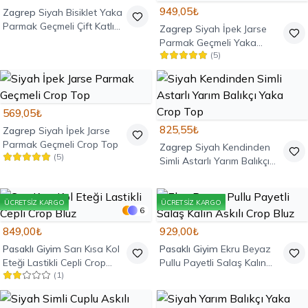
949,05₺
Zagrep
Siyah Bisiklet Yaka
Parmak Geçmeli Çift Katlı
Zagrep
Siyah İpek Jarse
Crop Top
Parmak Geçmeli Yaka
(
5
)
Detaylı Crop Top
569,05₺
825,55₺
Zagrep
Siyah İpek Jarse
Parmak Geçmeli Crop Top
Zagrep
Siyah Kendinden
(
5
)
Simli Astarlı Yarım Balıkçı
Yaka Crop Top
ÜCRETSIZ KARGO
ÜCRETSIZ KARGO
6
849,00₺
929,00₺
Pasaklı Giyim
Sarı Kısa Kol
Pasaklı Giyim
Ekru Beyaz
Eteği Lastikli Cepli Crop
Pullu Payetli Salaş Kalın
(
1
)
Bluz
Askılı Crop Bluz