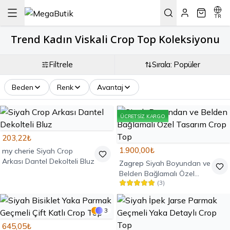
TR
Trend Kadın Viskali Crop Top Koleksiyonu
Filtrele
Sırala: Popüler
Beden
Renk
Avantaj
ÜCRETSIZ KARGO
203,22₺
1.900,00₺
my cherie
Siyah Crop
Arkası Dantel Dekolteli Bluz
Zagrep
Siyah Boyundan ve
Belden Bağlamalı Özel
(
3
)
Tasarım Crop Top
3
645,05₺