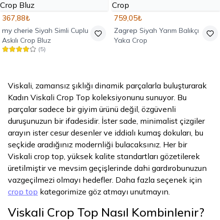
367,88₺
759,05₺
my cherie
Siyah Simli Cuplu
Zagrep
Siyah Yarım Balıkçı
Askılı Crop Bluz
Yaka Crop
(
5
)
Viskali, zamansız şıklığı dinamik parçalarla buluşturarak
Kadın Viskali Crop Top koleksiyonunu sunuyor. Bu
parçalar sadece bir giyim ürünü değil, özgüvenli
duruşunuzun bir ifadesidir. İster sade, minimalist çizgiler
arayın ister cesur desenler ve iddialı kumaş dokuları, bu
seçkide aradığınız modernliği bulacaksınız. Her bir
Viskali crop top, yüksek kalite standartları gözetilerek
üretilmiştir ve mevsim geçişlerinde dahi gardırobunuzun
vazgeçilmezi olmayı hedefler. Daha fazla seçenek için
crop top
kategorimize göz atmayı unutmayın.
Viskali Crop Top Nasıl Kombinlenir?