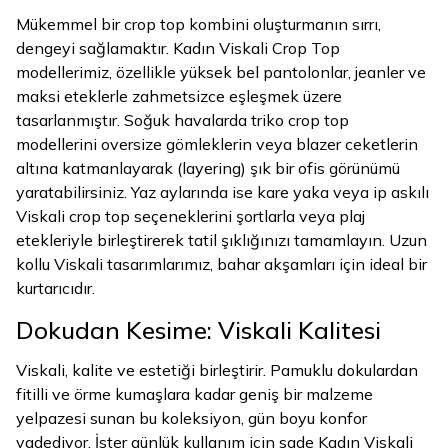
Mükemmel bir crop top kombini oluşturmanın sırrı,
dengeyi sağlamaktır. Kadın Viskali Crop Top
modellerimiz, özellikle yüksek bel pantolonlar, jeanler ve
maksi eteklerle zahmetsizce eşleşmek üzere
tasarlanmıştır. Soğuk havalarda triko crop top
modellerini oversize gömleklerin veya blazer ceketlerin
altına katmanlayarak (layering) şık bir ofis görünümü
yaratabilirsiniz. Yaz aylarında ise kare yaka veya ip askılı
Viskali crop top seçeneklerini şortlarla veya plaj
etekleriyle birleştirerek tatil şıklığınızı tamamlayın. Uzun
kollu Viskali tasarımlarımız, bahar akşamları için ideal bir
kurtarıcıdır.
Dokudan Kesime: Viskali Kalitesi
Viskali, kalite ve estetiği birleştirir. Pamuklu dokulardan
fitilli ve örme kumaşlara kadar geniş bir malzeme
yelpazesi sunan bu koleksiyon, gün boyu konfor
vadediyor. İster günlük kullanım için sade Kadın Viskali