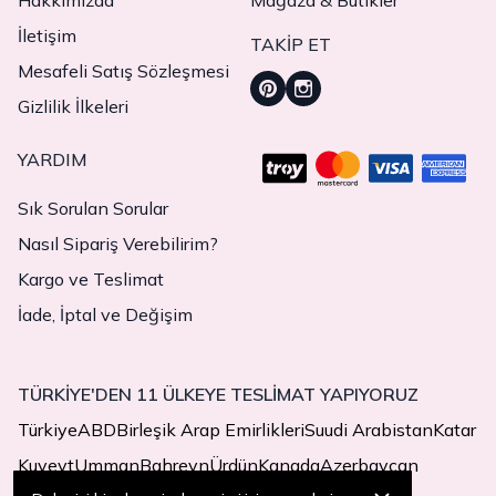
Hakkımızda
Mağaza & Butikler
İletişim
TAKIP ET
Mesafeli Satış Sözleşmesi
Gizlilik İlkeleri
YARDIM
Sık Sorulan Sorular
Nasıl Sipariş Verebilirim?
Kargo ve Teslimat
İade, İptal ve Değişim
TÜRKİYE'DEN 11 ÜLKEYE TESLİMAT YAPIYORUZ
Türkiye
ABD
Birleşik Arap Emirlikleri
Suudi Arabistan
Katar
Kuveyt
Umman
Bahreyn
Ürdün
Kanada
Azerbaycan