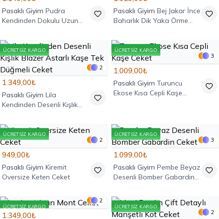
Pasaklı Giyim
Pudra
Pasaklı Giyim
Bej Jakar İnce
Kendinden Dokulu Uzun
Baharlık Dik Yaka Örme
Kollu Triko Hırka Ceket
Ceket
ÜCRETSIZ KARGO
ÜCRETSIZ KARGO
3
2
1.009,00₺
1.349,00₺
Pasaklı Giyim
Turuncu
Ekose Kısa Cepli Kaşe
Pasaklı Giyim
Lila
Ceket
Kendinden Desenli Kışlık
Blazer Astarlı Kaşe Tek
Düğmeli Ceket
ÜCRETSIZ KARGO
ÜCRETSIZ KARGO
2
3
949,00₺
1.099,00₺
Pasaklı Giyim
Kiremit
Pasaklı Giyim
Pembe Beyaz
Oversize Keten Ceket
Desenli Bomber Gabardin
Ceket
2
ÜCRETSIZ KARGO
ÜCRETSIZ KARGO
2
1.349,00₺