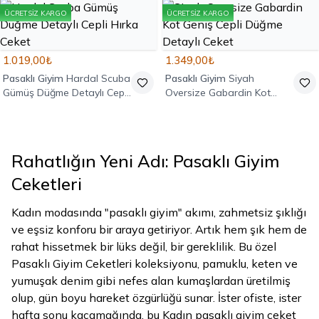
ÜCRETSIZ KARGO
ÜCRETSIZ KARGO
1.019,00₺
1.349,00₺
Pasaklı Giyim
Hardal Scuba
Pasaklı Giyim
Siyah
Gümüş Düğme Detaylı Cepli
Oversize Gabardin Kot
Hırka Ceket
Geniş Cepli Düğme Detaylı
Ceket
Rahatlığın Yeni Adı: Pasaklı Giyim
Ceketleri
Kadın modasında "pasaklı giyim" akımı, zahmetsiz şıklığı
ve eşsiz konforu bir araya getiriyor. Artık hem şık hem de
rahat hissetmek bir lüks değil, bir gereklilik. Bu özel
Pasaklı Giyim Ceketleri koleksiyonu, pamuklu, keten ve
yumuşak denim gibi nefes alan kumaşlardan üretilmiş
olup, gün boyu hareket özgürlüğü sunar. İster ofiste, ister
hafta sonu kaçamağında, bu Kadın pasaklı giyim ceket