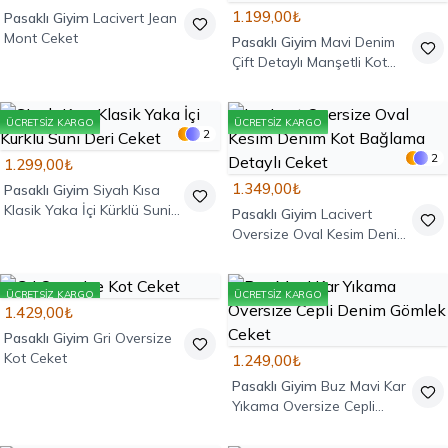
1.199,00₺
Pasaklı Giyim
Lacivert Jean
Mont Ceket
Pasaklı Giyim
Mavi Denim
Çift Detaylı Manşetli Kot
Ceket
ÜCRETSIZ KARGO
ÜCRETSIZ KARGO
2
2
1.299,00₺
1.349,00₺
Pasaklı Giyim
Siyah Kısa
Klasik Yaka İçi Kürklü Suni
Pasaklı Giyim
Lacivert
Deri Ceket
Oversize Oval Kesim Denim
Kot Bağlama Detaylı Ceket
ÜCRETSIZ KARGO
ÜCRETSIZ KARGO
1.429,00₺
Pasaklı Giyim
Gri Oversize
Kot Ceket
1.249,00₺
Pasaklı Giyim
Buz Mavi Kar
Yıkama Oversize Cepli
Denim Gömlek Ceket