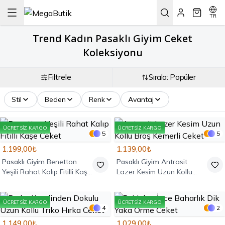
TR
Trend Kadın Pasaklı Giyim Ceket
Koleksiyonu
Filtrele
Sırala: Popüler
Stil
Beden
Renk
Avantaj
ÜCRETSIZ KARGO
ÜCRETSIZ KARGO
5
5
1.199,00₺
1.139,00₺
Pasaklı Giyim
Benetton
Pasaklı Giyim
Antrasit
Yeşili Rahat Kalıp Fitilli Kaşe
Lazer Kesim Uzun Kollu
Ceket
Broş Kemerli Ceket
ÜCRETSIZ KARGO
ÜCRETSIZ KARGO
4
2
1.149,00₺
1.029,00₺