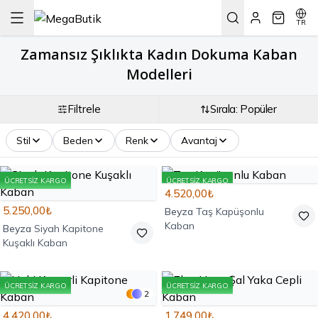
TR
Zamansız Şıklıkta Kadın Dokuma Kaban
Modelleri
Filtrele
Sırala: Popüler
Stil
Beden
Renk
Avantaj
ÜCRETSIZ KARGO
ÜCRETSIZ KARGO
4.520,00₺
5.250,00₺
Beyza
Taş Kapüşonlu
Kaban
Beyza
Siyah Kapitone
Kuşaklı Kaban
ÜCRETSIZ KARGO
ÜCRETSIZ KARGO
2
4.420,00₺
1.749,00₺