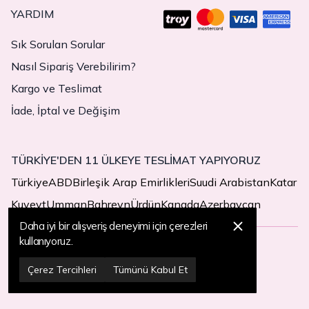
YARDIM
Sık Sorulan Sorular
Nasıl Sipariş Verebilirim?
Kargo ve Teslimat
İade, İptal ve Değişim
TÜRKİYE'DEN 11 ÜLKEYE TESLİMAT YAPIYORUZ
Türkiye
ABD
Birleşik Arap Emirlikleri
Suudi Arabistan
Katar
Kuveyt
Umman
Bahreyn
Ürdün
Kanada
Azerbaycan
Daha iyi bir alışveriş deneyimi için çerezleri
kullanıyoruz.
© 2025 MegaButik -
Her Hakkı Saklıdır
Çerez Tercihleri
Tümünü Kabul Et
Çerez Tercihleri
Çerez Politikası