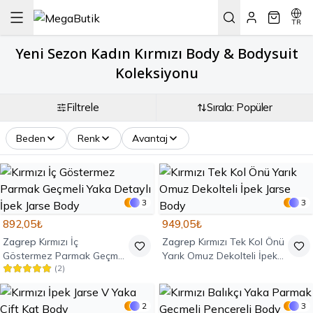
TR
Yeni Sezon Kadın Kırmızı Body & Bodysuit
Koleksiyonu
Filtrele
Sırala: Popüler
Beden
Renk
Avantaj
3
3
892,05₺
949,05₺
Zagrep
Kırmızı İç
Zagrep
Kırmızı Tek Kol Önü
Göstermez Parmak Geçmeli
Yarık Omuz Dekolteli İpek
(
2
)
Yaka Detaylı İpek Jarse
Jarse Body
Body
2
3