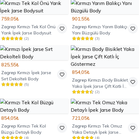
759,05₺
901,55₺
Zagrep
Kırmızı Tek Kol Önü
Zagrep
Kırmızı Yarım Balıkçı
Yarık İpek Jarse Bodysuit
Yanı Büzgülü Body
(
2
)
(
3
)
825,55₺
854,05₺
Zagrep
Kırmızı İpek Jarse
Sırt Dekolteli Body
Zagrep
Kırmızı Body Bisiklet
(
5
)
Yaka İpek Jarse Çift Katlı İç
(
2
)
Göstermez
854,05₺
721,05₺
Zagrep
Kırmızı Tek Kol
Zagrep
Kırmızı Tek Omuz
Büzgü Detaylı Body
Yaka Detaylı İpek Jarse
(
4
)
(
4
)
Body