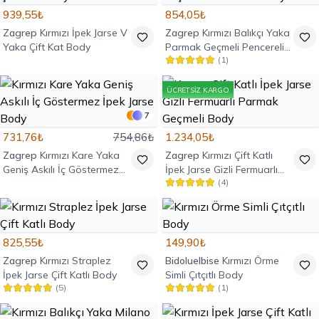
939,55₺
854,05₺
Zagrep
Kırmızı İpek Jarse V
Zagrep
Kırmızı Balıkçı Yaka
Yaka Çift Kat Body
Parmak Geçmeli Pencereli
(
1
)
Body
ÜCRETSIZ KARGO
7
731,76₺
754,86₺
1.234,05₺
Zagrep
Kırmızı Kare Yaka
Zagrep
Kırmızı Çift Katlı
Geniş Askılı İç Göstermez
İpek Jarse Gizli Fermuarlı
(
4
)
İpek Jarse Body
Parmak Geçmeli Body
825,55₺
149,90₺
Zagrep
Kırmızı Straplez
Bidoluelbise
Kırmızı Örme
İpek Jarse Çift Katlı Body
Simli Çıtçıtlı Body
(
5
)
(
1
)