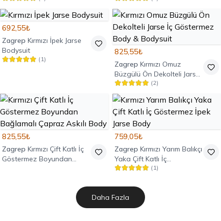
692,55₺
Zagrep
Kırmızı İpek Jarse
Bodysuit
825,55₺
(
1
)
Zagrep
Kırmızı Omuz
Büzgülü Ön Dekolteli Jarse
(
2
)
İç Göstermez Body &
Bodysuit
825,55₺
759,05₺
Zagrep
Kırmızı Çift Katlı İç
Zagrep
Kırmızı Yarım Balıkçı
Göstermez Boyundan
Yaka Çift Katlı İç
(
1
)
Bağlamalı Çapraz Askılı
Göstermez İpek Jarse Body
Body
Daha Fazla