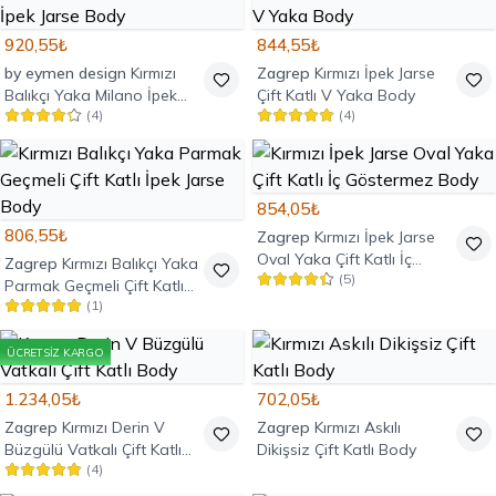
920,55₺
844,55₺
by eymen design
Kırmızı
Zagrep
Kırmızı İpek Jarse
Balıkçı Yaka Milano İpek
Çift Katlı V Yaka Body
(
4
)
(
4
)
Jarse Body
854,05₺
806,55₺
Zagrep
Kırmızı İpek Jarse
Oval Yaka Çift Katlı İç
Zagrep
Kırmızı Balıkçı Yaka
(
5
)
Göstermez Body
Parmak Geçmeli Çift Katlı
(
1
)
İpek Jarse Body
ÜCRETSIZ KARGO
1.234,05₺
702,05₺
Zagrep
Kırmızı Derin V
Zagrep
Kırmızı Askılı
Büzgülü Vatkalı Çift Katlı
Dikişsiz Çift Katlı Body
(
4
)
Body