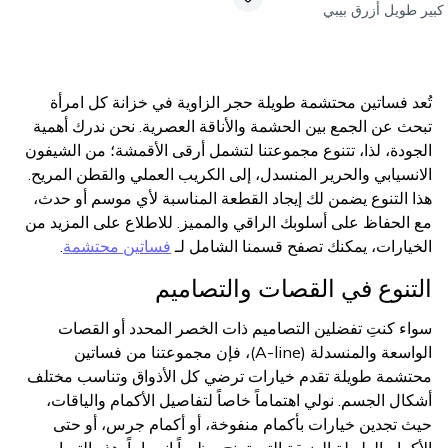
كبير طويل أزرق بيبي
تُعد فساتين محتشمة طويلة حجر الزاوية في خزانة كل امرأة
تبحث عن الجمع بين الحشمة والأناقة العصرية. نحن ندرك أهمية
الجودة، لذا، تتنوع مجموعتنا لتشمل أرقى الأقمشة؛ من الشيفون
الانسيابي والحرير المنسدل، إلى الكريب العملي والقطن المريح.
هذا التنوع يضمن لك إيجاد القطعة المناسبة لأي موسم أو حدث،
مع الحفاظ على أسلوبك الراقي والمميز. للاطلاع على المزيد من
الخيارات، يمكنك تصفح قسمنا الشامل لـ
فساتين محتشمة
.
التنوع في القصات والتصاميم
سواء كنتِ تفضلين التصاميم ذات الخصر المحدد أو القصات
الواسعة والمنسدلة (A-line)، فإن مجموعتنا من فساتين
محتشمة طويلة تقدم خيارات ترضي كل الأذواق وتناسب مختلف
أشكال الجسم. نولي اهتماماً خاصاً لتفاصيل الأكمام والياقات،
حيث تجدين خيارات بأكمام منفوخة، أو أكمام جرس، أو حتى