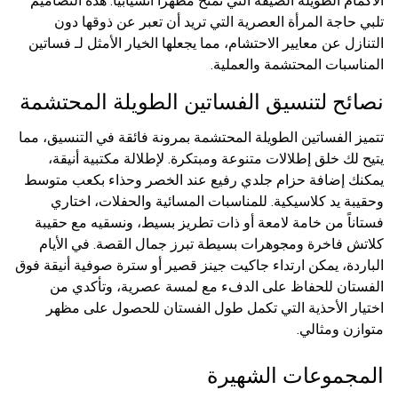
الأكمام الطويلة الضيقة التي تمنح مظهراً انسيابياً. هذه التصاميم
تلبي حاجة المرأة العصرية التي تريد أن تعبر عن ذوقها دون
التنازل عن معايير الاحتشام، مما يجعلها الخيار الأمثل لـ فساتين
المناسبات المحتشمة والعملية.
نصائح لتنسيق الفساتين الطويلة المحتشمة
تتميز الفساتين الطويلة المحتشمة بمرونة فائقة في التنسيق، مما
يتيح لك خلق إطلالات متنوعة ومبتكرة. لإطلالة مكتبية أنيقة،
يمكنك إضافة حزام جلدي رفيع عند الخصر وحذاء بكعب متوسط
وحقيبة يد كلاسيكية. للمناسبات المسائية والحفلات، اختاري
فستاناً من خامة لامعة أو ذات تطريز بسيط، ونسقيه مع حقيبة
كلاتش فاخرة ومجوهرات بسيطة تبرز جمال القصة. في الأيام
الباردة، يمكن ارتداء جاكيت جينز قصير أو سترة صوفية أنيقة فوق
الفستان للحفاظ على الدفء مع لمسة عصرية، وتأكدي من
اختيار الأحذية التي تكمل طول الفستان للحصول على مظهر
متوازن ومثالي.
المجموعات الشهيرة