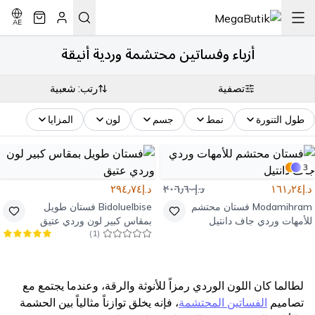
AE
أزياء وفساتين محتشمة وردية أنيقة
تصفية
رتب: شعبية
طول التنورة
نمط
جسم
لون
المزايا
3
د.إ١٦١٫٢٤
د.إ٢٠٦٫٦٠
د.إ٢٩٤٫٧٤
Modamihram
فستان محتشم
Bidoluelbise
فستان طويل
للأمهات وردي جاف دانتيل
بمقاس كبير لون وردي عتيق
)
1
(
لطالما كان اللون الوردي رمزاً للأنوثة والرقة، وعندما يجتمع مع
تصاميم
الفساتين المحتشمة
، فإنه يخلق توازناً مثالياً بين الحشمة