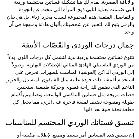
والأناقة العصرية. نقدم لكِ هنا تشكيلة فساتين محتشمة وردية
التي صُممت بعناية لتلبي ذوق المرأة التي تبحث عن الجودة
والتفاصيل المتقنة. هذه المجموعة ليست مجرد أزياء، بل هي بيان
بالرقي يتيح لكِ التعبير عن شخصيتك بألوان هادئة ومبهجة في آن
واحد.
جمال درجات الوردي والقَصّات الأنيقة
تتنوع فساتين محتشمة وردية لدينا لتشمل كل درجات اللون، بدءاً
من الوردي الباستيلي الهادئ المثالي للإطلالات النهارية، وصولاً
إلى الوردي الداكن (الفوشيا) المناسب للسهرات. نحرص على
استخدام أقمشة ذات جودة عالية مثل الشيفون المنسدل والحرير
الناعم الذي يضمن لكِ راحة قصوى وحركة طبيعية. ستجدين
قصات مريحة مثل فساتين الماكسي الواسعة، وتصاميم بأكمام
طويلة ومنفوخة تضيف لمسة فاخرة على الزي، مما يجعل كل
قطعة تحفة فنية بحد ذاتها.
تنسيق فستانك الوردي المحتشم للمناسبات
إن تنسيق هذه الفساتين أمر بسيط وممتع. لإطلالة مكتبية أو