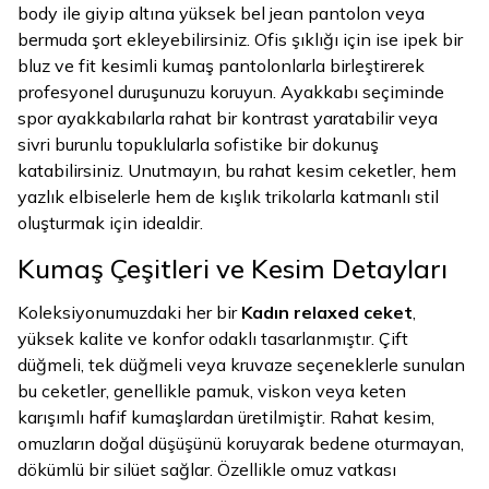
body ile giyip altına yüksek bel jean pantolon veya
bermuda şort ekleyebilirsiniz. Ofis şıklığı için ise ipek bir
bluz ve fit kesimli kumaş pantolonlarla birleştirerek
profesyonel duruşunuzu koruyun. Ayakkabı seçiminde
spor ayakkabılarla rahat bir kontrast yaratabilir veya
sivri burunlu topuklularla sofistike bir dokunuş
katabilirsiniz. Unutmayın, bu rahat kesim ceketler, hem
yazlık elbiselerle hem de kışlık trikolarla katmanlı stil
oluşturmak için idealdir.
Kumaş Çeşitleri ve Kesim Detayları
Koleksiyonumuzdaki her bir
Kadın relaxed ceket
,
yüksek kalite ve konfor odaklı tasarlanmıştır. Çift
düğmeli, tek düğmeli veya kruvaze seçeneklerle sunulan
bu ceketler, genellikle pamuk, viskon veya keten
karışımlı hafif kumaşlardan üretilmiştir. Rahat kesim,
omuzların doğal düşüşünü koruyarak bedene oturmayan,
dökümlü bir silüet sağlar. Özellikle omuz vatkası