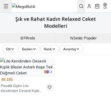
US
Şık ve Rahat Kadın Relaxed Ceket
Modelleri
Filtrele
Sırala: Popüler
Stil
Beden
Renk
Avantaj
2
48,18$
Pasaklı Giyim
Lila
Kendinden Desenli Kışlık
Blazer Astarlı Kaşe Tek
Düğmeli Ceket