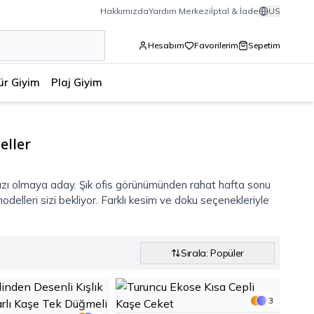
Hakkımızda
Yardım Merkezi
İptal & İade
US
Hesabım
Favorilerim
Sepetim
ür Giyim
Plaj Giyim
eller
dızı olmaya aday. Şık ofis görünümünden rahat hafta sonu
delleri sizi bekliyor. Farklı kesim ve doku seçenekleriyle
Sırala: Popüler
3