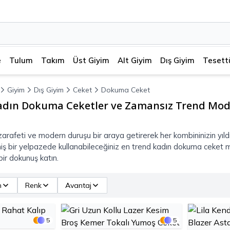
e
Tulum
Takım
Üst Giyim
Alt Giyim
Dış Giyim
Tesett
Giyim
Dış Giyim
Ceket
Dokuma Ceket
adın Dokuma Ceketler ve Zamansız Trend Mod
arafeti ve modern duruşu bir araya getirerek her kombininizin yıl
niş bir yelpazede kullanabileceğiniz en trend kadın dokuma ceket mo
bir dokunuş katın.
n
Renk
Avantaj
5
5