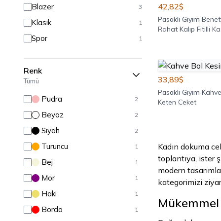
42,82$
Blazer
3
Pasaklı Giyim
Benett
Klasik
1
Rahat Kalıp Fitilli 
Spor
1
Renk
33,89$
Tümü
Pasaklı Giyim
Kahve
Pudra
2
Keten Ceket
Beyaz
2
Siyah
2
Turuncu
Kadın dokuma cek
1
toplantıya, ister
Bej
1
modern tasarımlar
Mor
1
kategorimizi ziyar
Haki
1
Mükemmel D
Bordo
1