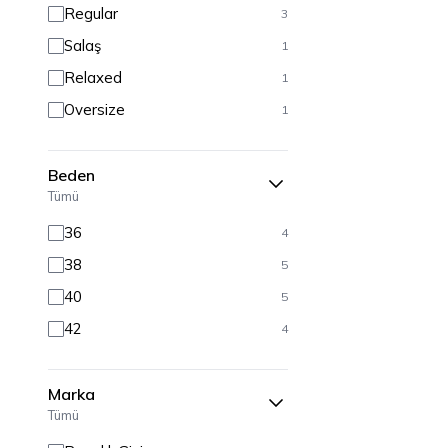
Regular
3
Salaş
1
Relaxed
1
Oversize
1
Beden
Tümü
36
4
38
5
40
5
42
4
Marka
Tümü