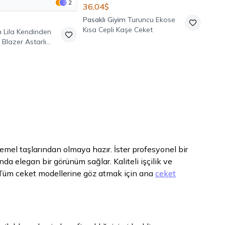
2
36,04$
Pasaklı Giyim
Turuncu Ekose
Kısa Cepli Kaşe Ceket
m
Lila Kendinden
k Blazer Astarlı
ğmeli Ceket
el taşlarından olmaya hazır. İster profesyonel bir
da elegan bir görünüm sağlar. Kaliteli işçilik ve
ir. Tüm ceket modellerine göz atmak için ana
ceket