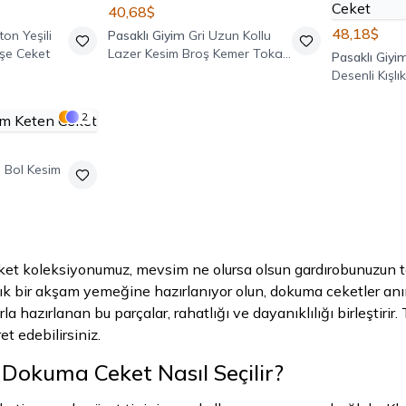
40,68$
48,18$
on Yeşili
Pasaklı Giyim
Gri Uzun Kollu
Kaşe Ceket
Lazer Kesim Broş Kemer Tokalı
Pasaklı Giyi
Yumoş Ceket
Desenli Kışlı
Kaşe Tek Dü
2
 Bol Kesim
et koleksiyonumuz, mevsim ne olursa olsun gardırobunuzun tem
 şık bir akşam yemeğine hazırlanıyor olun, dokuma ceketler anın
la hazırlanan bu parçalar, rahatlığı ve dayanıklılığı birleştir
et edebilirsiniz.
okuma Ceket Nasıl Seçilir?