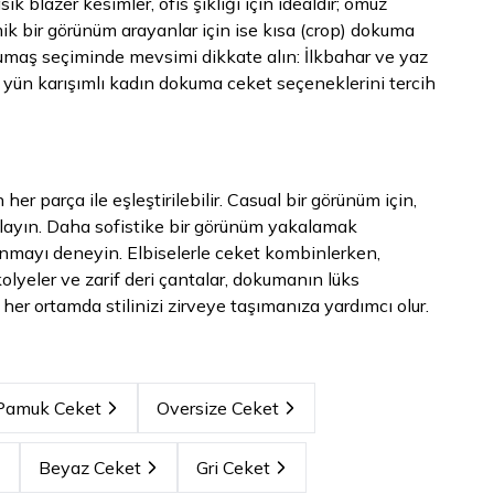
 blazer kesimler, ofis şıklığı için idealdir; omuz
mik bir görünüm arayanlar için ise kısa (crop) dokuma
umaş seçiminde mevsimi dikkate alın: İlkbahar ve yaz
e yün karışımlı kadın dokuma ceket seçeneklerini tercih
 parça ile eşleştirilebilir. Casual bir görünüm için,
mlayın. Daha sofistike bir görünüm yakalamak
llanmayı deneyin. Elbiselerle ceket kombinlerken,
lyeler ve zarif deri çantalar, dokumanın lüks
 her ortamda stilinizi zirveye taşımanıza yardımcı olur.
Pamuk Ceket
Oversize Ceket
Beyaz Ceket
Gri Ceket