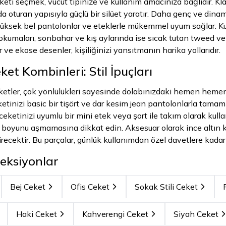
i seçmek, vücut tipinize ve kullanım amacınıza bağlıdır. Klasik
da oturan yapısıyla güçlü bir silüet yaratır. Daha genç ve dina
 yüksek bel pantolonlar ve eteklerle mükemmel uyum sağlar. K
dokumaları, sonbahar ve kış aylarında ise sıcak tutan tweed v
r ve ekose desenler, kişiliğinizi yansıtmanın harika yollarıdır.
t Kombinleri: Stil İpuçları
tler, çok yönlülükleri sayesinde dolabınızdaki hemen hemen her
tinizi basic bir tişört ve dar kesim jean pantolonlarla tama
, ceketinizi uyumlu bir mini etek veya şort ile takım olarak ku
 boyunu aşmamasına dikkat edin. Aksesuar olarak ince altın ko
irecektir. Bu parçalar, günlük kullanımdan özel davetlere kadar
eksiyonlar
Bej Ceket
Ofis Ceket
Sokak Stili Ceket
Haki Ceket
Kahverengi Ceket
Siyah Ceket