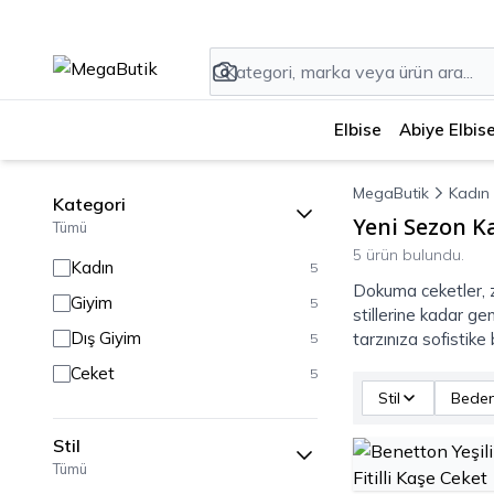
Elbise
Abiye Elbis
MegaButik
Kadın
Kategori
Yeni Sezon K
Tümü
5 ürün bulundu.
Kadın
5
Dokuma ceketler, z
Giyim
5
stillerine kadar ge
Dış Giyim
tarzınıza sofistike 
5
Ceket
5
Stil
Bede
Stil
Tümü