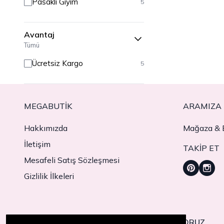
Pasaklı Giyim
5
Avantaj
Tümü
Ücretsiz Kargo
5
MEGABUTIK
ARAMIZA 
Hakkımızda
Mağaza & B
İletişim
TAKIP ET
Mesafeli Satış Sözleşmesi
Gizlilik İlkeleri
TÜRKİYE'DEN 11 ÜLKEYE TESLİMAT YAPIYORUZ