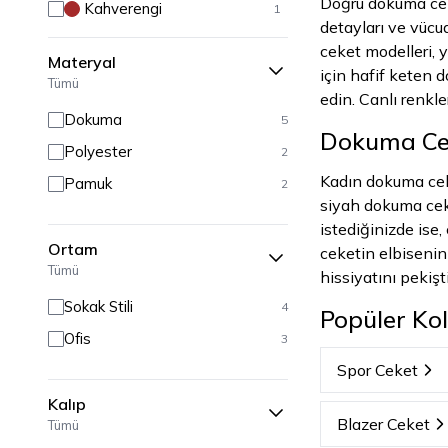
Doğru dokuma ceket
Kahverengi
1
detayları ve vücu
Gri
1
ceket modelleri,
Materyal
Yeşil
1
için hafif keten 
Tümü
edin. Canlı renkle
Dokuma
5
Dokuma Ceke
Polyester
2
Kadın dokuma ceke
Pamuk
2
siyah dokuma ceke
istediğinizde ise
Ortam
ceketin elbisenin
Tümü
hissiyatını pekişt
Sokak Stili
4
Popüler Kol
Ofis
3
Spor Ceket
Kalıp
Blazer Ceket
Tümü