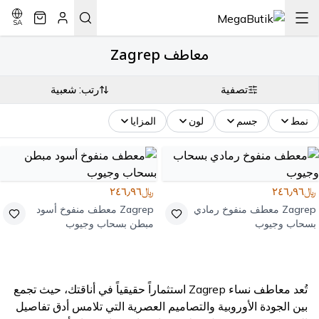
SA
معاطف Zagrep
تصفية
رتب: شعبية
نمط
جسم
لون
المزايا
﷼٢٤٦٫٩٦
﷼٢٤٦٫٩٦
Zagrep
معطف منفوخ رمادي
Zagrep
معطف منفوخ أسود
بسحاب وجيوب
مبطن بسحاب وجيوب
تُعد معاطف نساء Zagrep استثماراً حقيقياً في أناقتك، حيث تجمع
بين الجودة الأوروبية والتصاميم العصرية التي تلامس أدق تفاصيل