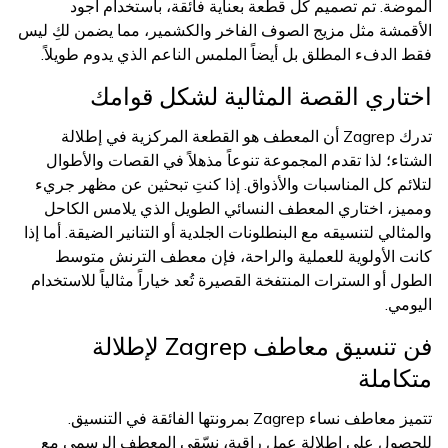
الموضة. تم تصميم كل قطعة بعناية فائقة، باستخدام أجود
الأقمشة مثل مزيج الصوف الفاخر والكشمير، مما يضمن لكِ ليس
فقط الدفء المطلق بل أيضاً الملمس الناعم الذي يدوم طويلاً.
اختاري القصة المثالية لشكل قوامك
تدرك Zagrep أن المعطف هو القطعة المركزية في إطلالة
الشتاء؛ لذا تقدم المجموعة تنوعاً مذهلاً في القصات والأطوال
لتلائم كل المناسبات والأذواق. إذا كنتِ تبحثين عن مظهر جريء
ومميز، اختاري المعطف النسائي الطويل الذي يلامس الكاحل
والمثالي لتنسيقه مع البنطلونات الجلدية أو التنانير الضيقة. أما إذا
كانت الأولوية للعملية والراحة، فإن معطف الترنش متوسط
الطول أو السترات المنتفخة القصيرة تُعد خياراً مثالياً للاستخدام
اليومي.
فن تنسيق معاطف Zagrep لإطلالة
متكاملة
تتميز معاطف نساء Zagrep بمرونتها الفائقة في التنسيق.
للحصول على إطلالة عمل راقية، نسّقي المعطف الرسمي مع