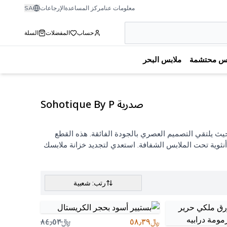
معلومات عنا
مركز المساعدة
الإرجاعات
SA
حساب
المفضلات
السلة
بس محتشمة
ملابس البحر
صدرية Sohotique By P
ثين عن الأناقة التي لا تساوم على الراحة؟ اكتشفي مجموعة صدرية نساء Sohotique By P، حيث يلتقي التصميم العصري بالجودة الفائقة. هذه القطع
أنثوية تحت الملابس الشفافة. استعدي لتجديد خزانة ملابسك
رتب: شعبية
﷼٥٨٫٣٩
﷼٨٤٫٥٣