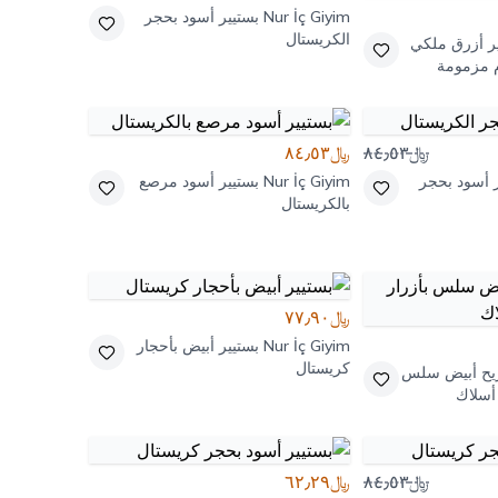
Nur İç Giyim
بستيير أسود بحجر
الكريستال
ر أزرق ملكي
م مزمومة
﷼٨٤٫٥٣
﷼٨٤٫٥٣
ر أسود بحجر
Nur İç Giyim
بستيير أسود مرصع
بالكريستال
﷼٧٧٫٩٠
Nur İç Giyim
بستيير أبيض بأحجار
كريستال
ريح أبيض سلس
 أسلاك
﷼٨٤٫٥٣
﷼٦٢٫٢٩