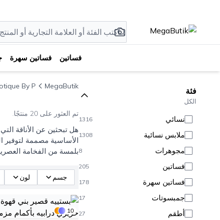
فساتين
فساتين سهرة
ج
otique By P
MegaButik
فئة
الكل
تم العثور على 20 منتجًا.
نسائي
1316
ملابس نسائية
1308
الأساسية مصممة لتوفير ال
مجوهرات
بلمسة من الفخامة العصرية
8
فساتين
205
جسم
لون
فساتين سهرة
178
جمبسوتات
17
10
أطقم
27