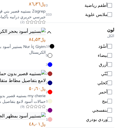
﷼٨٦٫٣٦
أطقم رياضية
3
Zagrep
بستييه قصير بني قه
ملابس علوية
333
جيرسي حريري درابيه بأكمام
)
2
(
مزمومة
ملابس سفلية
180
لون
ملابس خارجية
72
الكل
﷼٨٤٫٥٣
ملابس محتشمة
186
أَسْوَد
16
Nur İç Giyim
بستيير أسود ب
ملابس البحر
116
الكريستال
بيضاء
5
بلوزات
95
أزرق
3
توبات قصيرة
10
بُنّي
2
بستييرات
20
كحلي
2
قمصان
35
﷼٥٠٫٦٠
أحمر
2
my cherie
بستييه قصير بدو
بودي وبودي سوت
165
بيج
1
حمالات أسود لامع بتفاصيل 
هوديز
10
)
9
(
متقاطع
بنفسجي
1
تنانير
48
وردي بودري
1
﷼٤٨٫٠١
بنطلونات
132