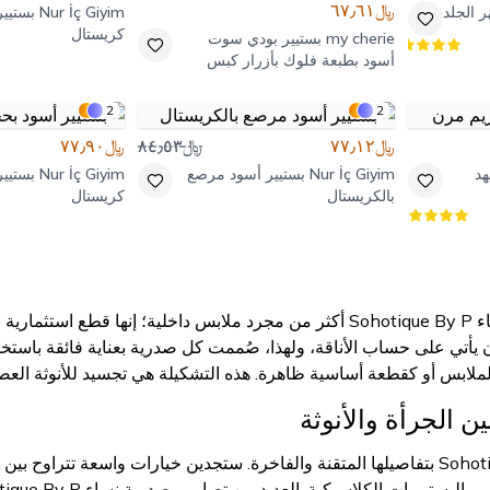
﷼٦٧٫٦١
 الجلد
Nur İç Giyim
بستيي
كريستال
my cherie
بستيير بودي سوت
أسود بطبعة فلوك بأزرار كبس
2
2
﷼٧٧٫١٢
﷼٨٤٫٥٣
﷼٧٧٫٩٠
هد
Nur İç Giyim
بستيير أسود مرصع
Nur İç Giyim
بستيي
بالكريستال
كريستال
تعتبر مجموعة صدرية نساء Sohotique By P أكثر من مجرد ملابس داخلية
 يأتي على حساب الأناقة، ولهذا، صُممت كل صدرية بعناية فائقة باستخ
لملابس أو كقطعة أساسية ظاهرة. هذه التشكيلة هي تجسيد للأنوثة العصر
 الجرأة والأنوثة
تتميز صدريات Sohotique By P بتفاصيلها المتقنة والفاخرة. ستجدين خيارات واسعة