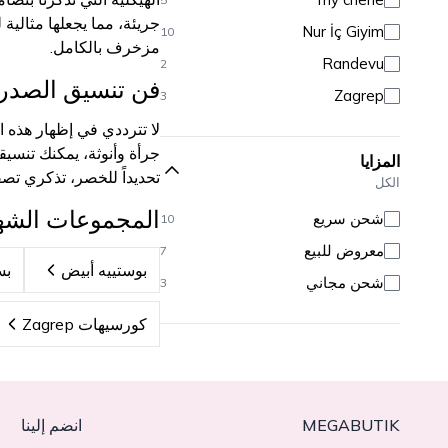
90
بيكيني
1
96
جريئة، مما يجعلها مثالي
Nur İç Giyim
10
مزخرف بالكامل.
95
باريو وفساتين بحر
1
20
Randevu
2
فن تنسيق الصدرية
Zagrep
3
لا تترددي في إظهار هذه 
جرأة وأنوثة، يمكنك تنسيق
المزايا
تحديداً للخصر، تذكري ت
الكل
المجموعات الشه
شحن سريع
10
معروض للبيع
7
بوستييه أبيض
بس
شحن مجاني
3
كورسيهات Zagrep
MEGABUTIK
انضم إلينا