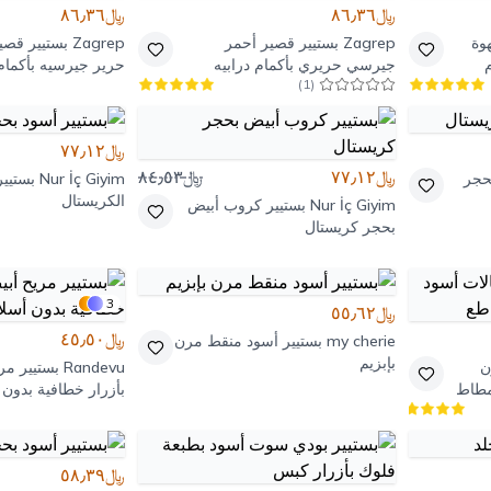
﷼٨٦٫٣٦
﷼٨٦٫٣٦
وة
Zagrep
بستيير قصير أحمر
Zagrep
بستيير قصي
جيرسي حريري بأكمام درابيه
حرير جيرسيه بأكما
)
1
(
درابيه
﷼٧٧٫١٢
﷼٧٧٫١٢
﷼٨٤٫٥٣
حجر
Nur İç Giyim
بستيي
الكريستال
Nur İç Giyim
بستيير كروب أبيض
بحجر كريستال
3
﷼٥٥٫٦٢
﷼٤٥٫٥٠
my cherie
بستيير أسود منقط مرن
بإبزيم
ن
Randevu
بستيير م
مطاط
بأزرار خطافية بدون
﷼٥٨٫٣٩