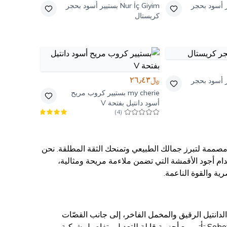
ر أسود بحجر
Nur İç Giyim
بستيير أسود بحجر
كريستال
﷼٢٦٫٤٣
ر أسود بحجر
my cherie
بستيير كروب مريح
أسود دانتيل بفتحة V
)
4
(
؛ إنها قطع استثمارية مصممة لتبرز جمالك الطبيعي وتمنحك الثقة المطلقة. نحن
دام أجود الأقمشة التي تضمن ملاءمة مريحة ومثالية،
ية والقوة الناعمة.
 تتراوح بين الدانتيل الرقيق والمخمل الفاخر، إلى جانب القصّات
الهيكلية التي تذكرنا بتصاميم البستييرات الكلاسيكية. العديد من تصاميم صدرية نساء Sohotique By P تأتي مع أحزمة قابلة للتعديل وتفاصيل شبكية