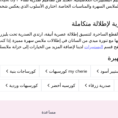
ة لملابس السهرة والمناسبات الخاصة. اختاري الأسلوب الذي يعكس شخ
 لإطلالة متكاملة
القطع الساحرة. لتنسيق إطلالة عصرية أنيقة، ارتدي الصدرية تحت بل
ها مع تنورة ميدي من الساتان في إطلالات ملابس سهرة مميزة. إذا كنتِ 
صفح قسم
البستييرات
لدينا لإضافة المزيد من الخيارات إلى خزانة ملابسك
يرة
تيير أسود
my cherie كورسيهات
كورساجات بنية
صدرية زرقاء
كورسيه أخضر
كورسيهات وردية
مساعدة