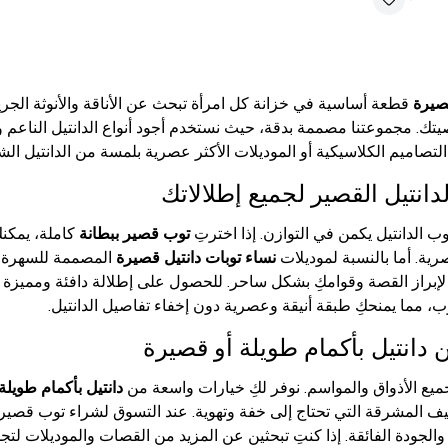
قصيرة
قطعة أساسية في خزانة كل امرأة تبحث عن الأناقة والأنوثة الجري
تك. مجموعتنا مصممة بدقة، حيث نستخدم أجود أنواع الدانتيل الناعم وا
التصاميم الكلاسيكية أو الموديلات الأكثر عصرية بلمسة من الدانتيل الش
انتيل القصير لجميع إطلالاتك
ب الدانتيل يكمن في التوازن. إذا اخترتِ
توب قصير ببطانة
كاملة، يمكنك
رية. أما بالنسبة لموديلات
نساء توبات دانتيل قصيرة
المصممة للسهرة أو
براز القصة وقوامكِ بشكل ساحر. للحصول على إطلالة دافئة ومميزة في
، مما يمنحكِ طبقة أنيقة وعصرية دون إخفاء تفاصيل الدانتيل.
دانتيل بأكمام طويلة أو قصيرة
ميع الأذواق والمواسم. نوفر لكِ خيارات واسعة من
دانتيل بأكمام طويلة
يف المشرقة التي تحتاج إلى خفة وتهوية. عند التسوق لشراء توب قصير، 
لجودة الفائقة. إذا كنتِ تبحثين عن المزيد من القصات والموديلات لتجد