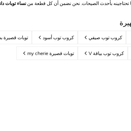
تحتاجينه بأحدث الصيحات. نحن نضمن أن كل قطعة من
نساء توبات دا
يرة
كروب توب صيفي
كروب توب أسود
توبات قصيرة بد
كروب توب بياقة V
توبات قصيرة my cherie