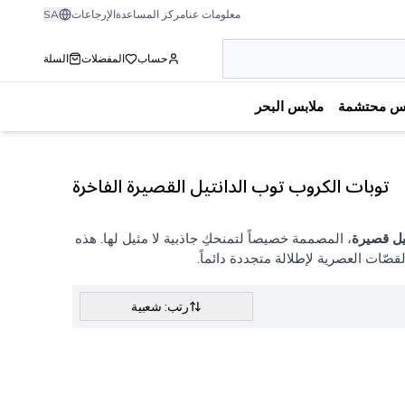
معلومات عنا
مركز المساعدة
الإرجاعات
SA
حساب
المفضلات
السلة
بس محتشمة
ملابس البحر
توبات الكروب توب الدانتيل القصيرة الفاخرة
يل قصيرة
، المصممة خصيصاً لتمنحكِ جاذبية لا مثيل لها. هذه
قصّات العصرية لإطلالة متجددة دائماً.
رتب: شعبية