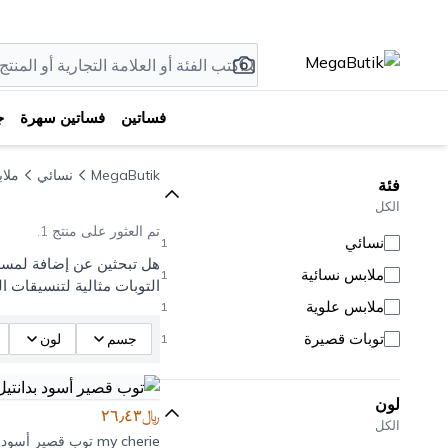
فساتين
فساتين سهرة
ج
MegaButik
نسائي
ملا
فئة
الكل
تم العثور على منتج 1.
نسائي
1
هل تبحثين عن إضافة لمسة 
ملابس نسائية
1
التوبات مثالية لتنسيقات ال
ملابس علوية
1
توبات قصيرة
جسم
لون
1
لون
﷼٢٦٫٤٣
الكل
my cherie
توب قصير أسود ب