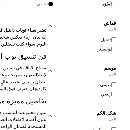
أَسْوَد
خلفي
1
قماش
الكل
تعتبر
نساء توبات دانتيل 
إنه بيان أزياء يعكس شخصي
دانتيل
1
اليوم. سواء كنتِ تفضلين 
بوليستر
1
فن تنسيق توب الد
مفتاح الأناقة في تنسيق تو
موسم
الكل
لإطلالة نهارية مريحة وعص
بنطال رسمي بخصر عالٍ لإ
صيفي
1
كارديجان خفيف فوق التوب
ربيعي
1
تفاصيل مميزة من 
تتنوع مجموعتنا لتناسب ج
شكل الكم
بدون أكمام لإطلالات الص
الكل
المستخدم لضمان الراحة وا
بدون أكمام
1