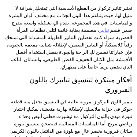
تعتبر تنانير تركواز من القطع الأساسية التي تمنحكِ إشراقة لا
مثيل لها، حيث يتناغم هذا اللون الجذاب مع مختلف ألوان البشرة
والمناسبات. في هذه المجموعة، نقدم لكِ تشكيلة واسعة تندرج
ضمن قسم
تنانير
، مصممة بعناية فائقة لتلبي تطلعات المرأة
العصرية. سواء كنتِ تفضلين التنانير الطويلة المنسدلة التي تمنحكِ
رقياً كلاسيكياً، أو التنانير القصيرة لإطلالة شبابية مفعمة بالحيوية،
فإن خياراتنا تضمن لكِ الراحة والجودة بفضل استخدام أفضل
الأقمشة مثل الكتان الخفيف، القطن الطبيعي، والساتان الناعم
الذي يضفي بريقاً خاصاً على مظهركِ.
أفكار مبتكرة لتنسيق تنانيرك باللون
الفيروزي
يتميز اللون التركواز بمرونة عالية في التنسيق تجعل منه قطعة
جوكر في خزانة ملابسكِ. لإطلالة نهارية منعشة، يمكنكِ اختيار
تنورة ميدي باللون التركواز مع تيشيرت قطني أبيض وحذاء
رياضي مريح. أما للمناسبات المسائية، فننصحكِ بتنسيق تنورة
ساتان فيروزية بخصر عالٍ مع بلوزة من الدانتيل باللون الكريمي