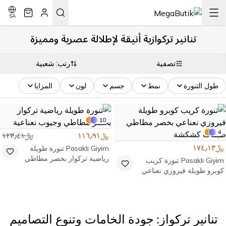
SA
تنانير تركوازية أنيقة لإطلالة عصرية ومميزة
تصفية
رتب: شعبية
طول التنورة
نمط
جسم
لون
المزايا
10
4
﷼١١٦٫٩١
﷼١٢٣٫٤١
﷼١٧٤٫١٣
Pasaklı Giyim
تنورة طويلة
رياضية تركواز بخصر مطاطي
Pasaklı Giyim
تنورة كريب
وجيوب نعناعية
كوبرو طويلة فيروزي نعناعي
بخصر مطاطي طبقات كشكشة
تنانير تركواز: جودة الخامات وتنوع التصاميم