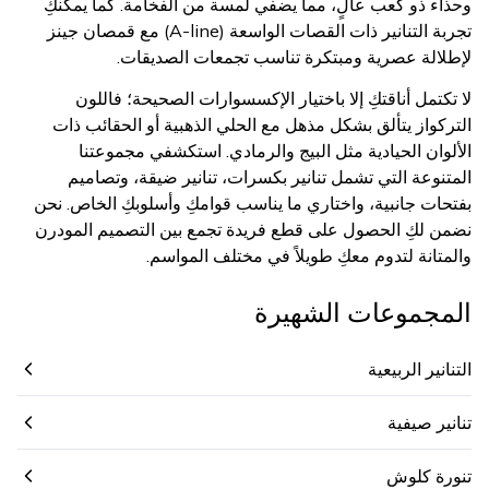
وحذاء ذو كعب عالٍ، مما يضفي لمسة من الفخامة. كما يمكنكِ
تجربة التنانير ذات القصات الواسعة (A-line) مع قمصان جينز
لإطلالة عصرية ومبتكرة تناسب تجمعات الصديقات.
لا تكتمل أناقتكِ إلا باختيار الإكسسوارات الصحيحة؛ فاللون
التركواز يتألق بشكل مذهل مع الحلي الذهبية أو الحقائب ذات
الألوان الحيادية مثل البيج والرمادي. استكشفي مجموعتنا
المتنوعة التي تشمل تنانير بكسرات، تنانير ضيقة، وتصاميم
بفتحات جانبية، واختاري ما يناسب قوامكِ وأسلوبكِ الخاص. نحن
نضمن لكِ الحصول على قطع فريدة تجمع بين التصميم المودرن
والمتانة لتدوم معكِ طويلاً في مختلف المواسم.
المجموعات الشهيرة
التنانير الربيعية
تنانير صيفية
تنورة كلوش