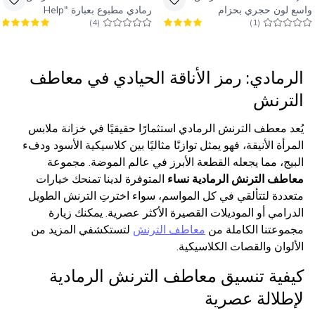
واسع لون حجري بحزام
رمادي مطبوع بعبارة "Help
)
4
(
)
1
(
Me"
الرمادي: رمز الأناقة الحيادي في معاطف
الترنش
يُعد معطف الترنش الرمادي استثمارًا حقيقيًا في خزانة ملابس
المرأة الأنيقة، فهو يمثل توازنًا مثاليًا بين كلاسيكية الأسود ودفء
البيج، مما يجعله القطعة الأبرز في عالم الموضة. مجموعة
معاطف الترنش الرمادية نساء
المتوفرة لدينا تمنحك خيارات
متعددة لتتألقي في كل المواسم، سواء اخترتِ الترنش الطويل
الدرامي أو الموديلات القصيرة الأكثر عصرية. يمكنك زيارة
مجموعتنا الكاملة من
معاطف الترنش
لتستكشفي المزيد من
الألوان والقصات الكلاسيكية.
كيفية تنسيق معاطف الترنش الرمادية
لإطلالة عصرية