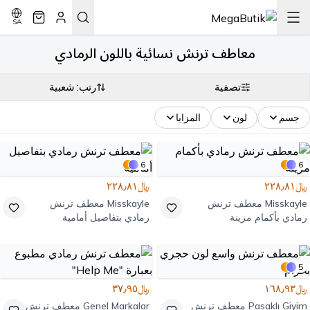
SA
معاطف ترنش نسائية باللون الرمادي
تصفية
رتب: شعبية
جسم
لون
المزايا
6
6
﷼٢٢٨٫٨١
﷼٢٢٨٫٨١
Misskayle
معطف ترنش
Misskayle
معطف ترنش
رمادي بأكمام مزينة
رمادي بتفاصيل أمامية
5
﷼١٦٨٫٩٣
﷼٣٧٫٩٥
Pasaklı Giyim
معطف ترنش
Genel Markalar
معطف ترنش