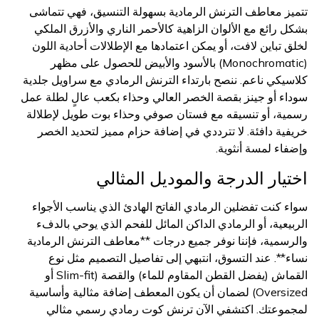
تتميز معاطف الترنش الرمادية بسهولة التنسيق، فهي تتماشى
بشكل رائع مع الألوان الزاهية كالأحمر الناري والأزرق الملكي
لخلق تباين لافت، أو يمكن اعتمادها مع الإطلالات أحادية اللون
(Monochromatic) بالأسود والأبيض للحصول على مظهر
كلاسيكي ناعم. ننصح بارتداء الترنش الرمادي مع سراويل جلدية
سوداء أو جينز بقصة الخصر العالي وحذاء بكعب عالٍ لطلة عمل
رسمية، أو تنسيقه مع فستان صوفي وحذاء بوت طويل لإطلالة
خريفية دافئة. لا تترددي في إضافة حزام مميز لتحديد الخصر
وإضفاء لمسة أنثوية.
اختيار الدرجة والموديل المثالي
سواء كنت تفضلين الرمادي الفاتح الهادئ الذي يناسب الأجواء
الربيعية، أو الرمادي الداكن المائل للفحم الذي يوحي بالدفء
والرسمية، فإننا نوفر جميع درجات **معاطف الترنش الرمادية
نساء**. عند التسوق، انتبهي إلى تفاصيل التصميم مثل نوع
القماش (يفضل القطن المقاوم للماء) والقصة (Slim-fit أو
Oversized) لضمان أن يكون المعطف إضافة مثالية وأساسية
لمجموعتك. اكتشفي الآن ترنش كوت رمادي رسمي مثالي