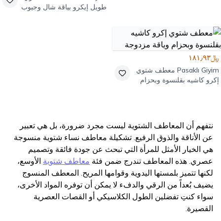
طويل إيكرو بياقة شال وجيوب
﷼١٨١٫٩٣
Pasaklı Giyim
معطف شتوي
إكرو كاشيه بقلنسوة وبحزام
وياقة مزدوجة
نتفهم أن المعاطف الشتوية ليست مجرد ضرورة، بل هي تعبير
عن الأناقة والذوق الرفيع. تشكيلة معاطف نساء شتوية منسوجة
هي الخيار الأمثل للمرأة التي تبحث عن جودة فائقة وتصميم
عصري. هذه المعاطف تندرج ضمن فئة
معاطف شتوية
الأوسع،
لكنها تتميز بلمستها اليدوية وقوامها المريح. المعطف المنسوج
يضيف بُعداً من الرقي والدفء لا يمكن أن توفره المواد الأخرى،
سواء كنتِ تفضلين الطول الكلاسيكي أو القصات العصرية
القصيرة.