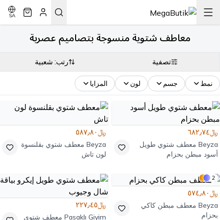
SA
معاطف شتوية منسوجة بتصاميم عصرية
تصفية
رتب: شعبية
نمط
جسم
لون
المزايا
﷼٦٨٢٫٧٤
﷼٥٨٧٫٨٠
Beyza
معطف شتوي طويل
Beyza
معطف شتوي بقلنسوة
أسود مبطن بحزام
لون تاش
2
﷼٥٧٤٫٨٠
﷼٢٢٧٫٤٥
Beyza
معطف مبطن كاكي
بحزام
Pasaklı Giyim
معطف شتوي