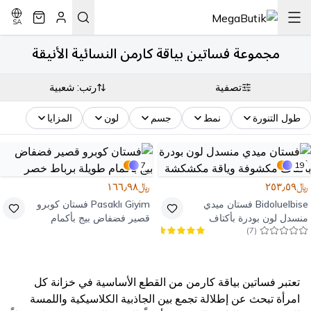
SA
مجموعة فساتين بياقة كارمن النسائية الأنيقة
تصفية
رتب: شعبية
طول التنورة
نمط
جسم
لون
المزايا
7
19
﷼٢٥٣٫٥٩
﷼١٦٦٫٩٨
Bidoluelbise
فستان ميدي
Pasaklı Giyim
فستان كوبرو
منسدل لون بودرة بأكتاف
قصير فضفاض بيج بأكمام
)
7
(
مكشوفة وياقة مكشكشة
طويلة برباط خصر
تعتبر فساتين بياقة كارمن من القطع الأساسية في خزانة كل
امرأة تبحث عن إطلالة تجمع بين الجاذبية الكلاسيكية واللمسة