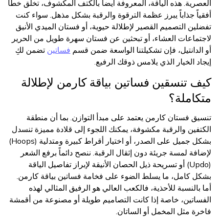
العصرية. هذه الياقة، المعروفة أيضاً بالكتف المكشوف، تخلق خطاً
أفقياً جذاباً يبرز عظمة الترقوة والرقبة بشكل مذهل. سواء كنت
تفضلين التصميم القصير لإطلالة حيوية، أو فستان الميدي الأنيق
لاجتماعات العشاء، أو تبحثين عن فستان سهرة طويل من الحرير
أو الدانتيل، فإن تشكيلتنا الواسعة ضمن قسم
فساتين
تضمن لكِ
إيجاد الخيار الذي يلامس ذوقك الرفيع.
كيف تنسقين فساتين بياقة كارمن لإطلالة
متكاملة؟
تنسيق فستان كارمن يعتمد على مبدأ التوازن. بما أن منطقة
الكتفين والرقبة مكشوفة، يمكنك اللجوء إلى قلادة مميزة تنسدل
بشكل جميل على الصدر، أو اختيار أقراط كبيرة ومتدلية (Hoops)
لإضافة لمسة جريئة دون إثقال الرقبة. ننصح دائماً برفع الشعر
(Updo) أو تسريحة ذيل الحصان الأنيقة لإبراز تفاصيل الياقة
بشكل كامل، ما يسلط الضوء على فخامة فساتين بياقة كارمن.
أما بالنسبة للأحذية، فالكعب العالي هو الرفيق المثالي لهذه
الفساتين، خاصة إذا كانت التصاميم طويلة أو مصنوعة من أقمشة
فاخرة مثل المخمل أو الساتان.