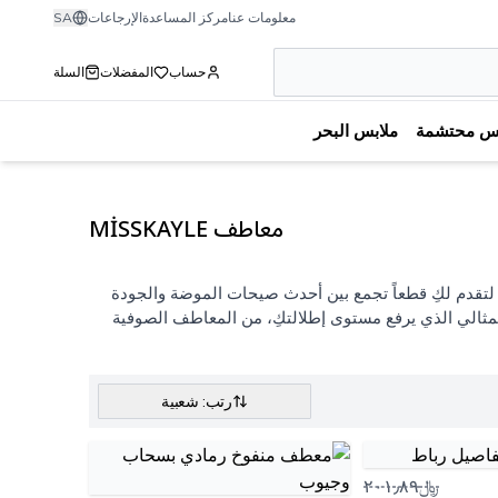
معلومات عنا
مركز المساعدة
الإرجاعات
SA
حساب
المفضلات
السلة
بس محتشمة
ملابس البحر
معاطف MİSSKAYLE
تقدم لكِ قطعاً تجمع بين أحدث صيحات الموضة والجودة
ِ تستعدين لصباح بارد في العمل أو لسهرة أنيقة، توفر لكِ MİSSKAYLE الخيار المثالي الذي يرفع مستوى إطلالتكِ، من المعاطف الصوفية
رتب: شعبية
﷼٢٠١٫٨٩