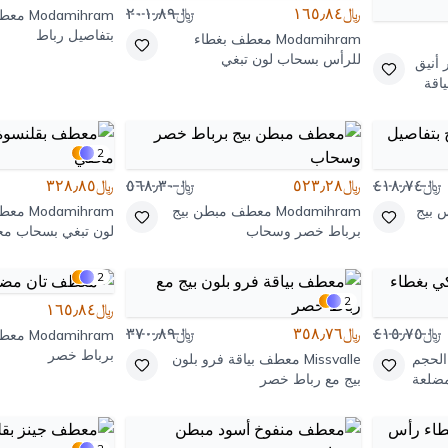
﷼١٦٥٫٨٤
﷼٢٠١٫٨٩
Modamihram
معطف
بتفاصيل رباط
Modamihram
معطف بغطاء
للرأس بسحاب لون تبغي
أنيق
اقة
2
﷼٤١٨٫٧٤
﷼٥٢٣٫٢٨
﷼٥٦٨٫٣٠
﷼٣٢٨٫٨٥
 بيج
Modamihram
معطف مبطن بيج
Modamihram
معطف
برباط خصر وسحاب
لون تبغي بسحاب م
2
2
﷼١٦٥٫٨٤
﷼٤١٥٫٧٥
﷼٣٥٨٫٧٦
﷼٣٧٠٫٨٩
Modamihram
معطف
برباط خصر
الحجم
Missvalle
معطف بياقة فرو بلون
ضلعة
بيج مع رباط خصر