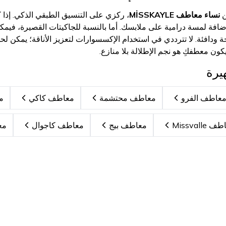
ن
نساء معاطف MİSSKAYLE
، ركزي على التنسيق الطبقي الذكي. إذا ك
فة لمسة درامية على ملابسك. أما بالنسبة للجاكيتات القصيرة، فيمكن ا
يحة ودافئة. لا تترددي في استخدام الإكسسوارات لتعزيز الأناقة؛ يمك
ون معطفكِ هو نجم الإطلالة بلا منازع.
يرة
عاطف الفرو
معاطف محتشمة
معاطف كاكي
م
 Missvalle
معاطف بيج
معاطف كاجوال
مع