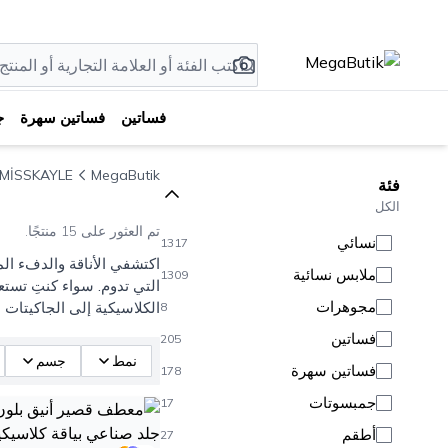
فساتين
فساتين سهرة
ج
MİSSKAYLE
MegaButik
فئة
الكل
تم العثور على 15 منتجًا.
نسائي
1317
اكتشفي الأناقة والدفء ا
ملابس نسائية
1309
مجوهرات
الكلاسيكية إلى الجاكيتات 
8
فساتين
205
نمط
جسم
فساتين سهرة
178
جمبسوتات
17
أطقم
27