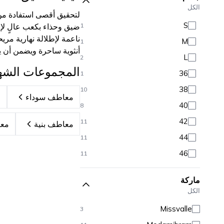
الكل
بيكيني
96
لتحقيق أقصى استفادة م
S
باريو وفساتين بحر
20
1
ضيق وحذاء بكعب عالٍ لإضا
ناعمة لإطلالة نهارية مر
M
1
أنثوية ساحرة ويضمن أن يك
L
2
المجموعات الشه
36
1
38
10
معاطف سوداء
م
40
8
42
11
معاطف بنية
معاطف
44
11
46
11
48
12
ماركة
50
11
الكل
52
6
Missvalle
3