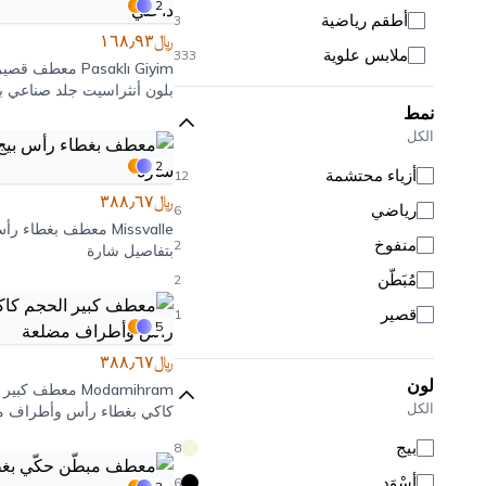
2
أطقم رياضية
3
﷼١٦٨٫٩٣
ملابس علوية
333
Pasaklı Giyim
معطف قصير 
ملابس سفلية
بلون أنثراسيت جلد صناعي بي
181
نمط
كلاسيكية وفرو داخلي
ملابس خارجية
72
الكل
ملابس محتشمة
186
2
أزياء محتشمة
12
ملابس البحر
116
﷼٣٨٨٫٦٧
رياضي
6
بلوزات
Missvalle
معطف بغطاء رأس
95
منفوخ
2
بتفاصيل شارة
توبات قصيرة
10
مُبَطَّن
2
بستييرات
20
قصير
1
5
قمصان
35
﷼٣٨٨٫٦٧
بودي وبودي سوت
165
لون
Modamihram
معطف كبير 
هوديز
10
الكل
كاكي بغطاء رأس وأطراف م
تنانير
48
بيج
8
بنطلونات
133
أَسْوَد
6