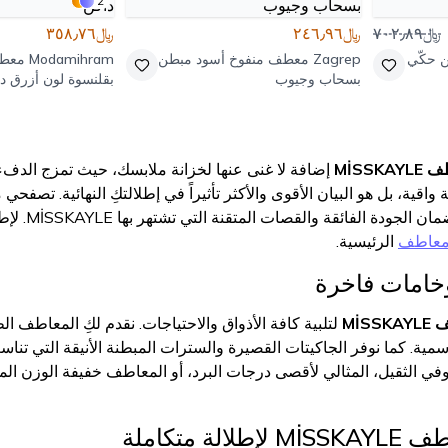
2
﷼٧٠٢٫٨٩
﷼٢٤٦٫٩٦
﷼٣٥٨٫٧٦
 حكّي
Zagrep
معطف منفوخ أسود مبطن
Modamihram
معطف
بسحاب وجيوب
بقلنسوة لون أزرق د
MİSSK
إضافة لا غنى عنها لخزانة ملابسك، حيث تمزج الدف
ية، بل هو البيان الأقوى والأكثر تأثيراً في إطلالتكِ النهائية. تصفحي
الأجواء وا
عاطف
الرئيسية.
خامات فاخرة
MİS
لتلبية كافة الأذواق والاحتياجات. نقدم لكِ المعاطف 
مية. كما نوفر الجاكيتات القصيرة والسترات المبطنة الأنيقة التي تناسب
في الثقيل، المثالي لأقصى درجات البرد، أو المعاطف خفيفة الوزن الم
ة متكاملة