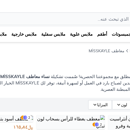
مبسوتات
أطقم
ملابس علوية
ملابس سفلية
ملابس خارجية
ملا
معاطف MİSSKAYLE
لمطلق مع مجموعتنا الحصرية! صُممت تشكيلة
نساء معاطف MİSSKAYLE
ل
التي تدوم. سواء كنت
المبطنة العصرية.
لون
المزايا
2
2
﷼١٦٥٫٨٤