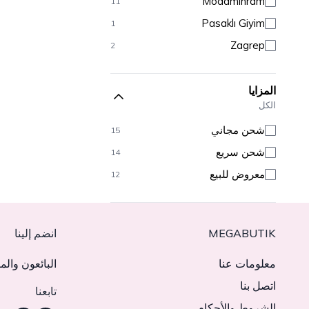
Modamihram
11
Pasaklı Giyim
1
Zagrep
2
المزايا
الكل
شحن مجاني
15
شحن سريع
14
معروض للبيع
12
MEGABUTIK
انضم إلينا
معلومات عنا
البائعون والم
اتصل بنا
تابعنا
الشروط والأحكام