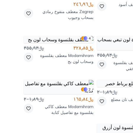
﷼٢٤٦٫٩٦
 أسود
Zagrep
معطف منفوخ رمادي
بسحاب وجيوب
4
﷼٣٢٨٫٨٥
﷼٣٥٥٫٩٣
﷼٣٥٥٫٩٣
Modamihram
معطف بقلنسوة
وسحاب لون بج
 بقلنسوة
خفي
2
﷼٢٠١٫٨٩
﷼١٦٥٫٨٤
﷼٢٠١٫٨٩
 تان مضلع
Modamihram
معطف كاكي
بقلنسوة مع تفاصيل كتابة