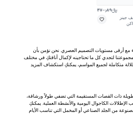
﷼٣٧٠٫٨٩
 جينز
اكن
ء مع أرقى مستويات التصميم العصري. نحن نؤمن بأن
 مجموعتنا لتجدي كل ما تحتاجينه لإكمال أناقتكِ في مختلف
لمناسبات، مع ضمان الجودة الفائقة والقصات المتقنة التي تشتهر بها MİSSKAYLE. لإطلالة متكاملة لجميع المواسم، يمكنكِ استكشاف المزيد
الطويلة ذات القصات المستقيمة التي تضفي طولاً ورشاقة،
 الإطلالات الكاجوال اليومية والأنشطة العملية. يمكنكِ
صنوعة من الجلد الصناعي أو المخمل التي تناسب الأيام