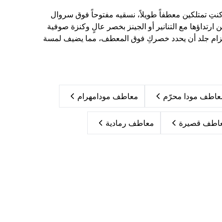
نتِ تمتلكين معطفاً طويلاً، نسقيه مفتوحاً فوق سروال
رتداؤها مع التنانير أو الجينز بخصر عالٍ وكنزة صوفية
ن لحزام جلد أن يحدد خصركِ فوق المعطف، مما يضيف لمسة
عاطف مودا محرّم
معاطف مودامهرام
اطف قصيرة
معاطف رمادية