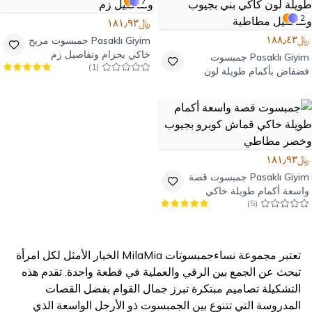
7
2
﷼١٨١٫٩٣
﷼١٨٨٫٤٣
Pasaklı Giyim
جمبسوت مريح
خاكي بحزام وتفاصيل زم
Pasaklı Giyim
جمبسوت
)
1
(
فضفاض بأكمام طويلة لون
كاكي بني بجيوب وتفاصيل
مطاطية
﷼١٨١٫٩٣
Pasaklı Giyim
جمبسوت قصة
واسعة أكمام طويلة خاكي
)
5
(
قماش كوبرو بجيوب وخصر
مطاطي
تعتبر مجموعة نساءجمبسوتات MilaMia الخيار الأمثل لكل امرأة
تبحث عن الجمع بين الرقي والعملية في قطعة واحدة. تقدم هذه
التشكيلة تصاميم مبتكرة تبرز جمال القوام بفضل القصات
المدروسة التي تتنوع بين الجمبسوت ذو الأرجل الواسعة الذي