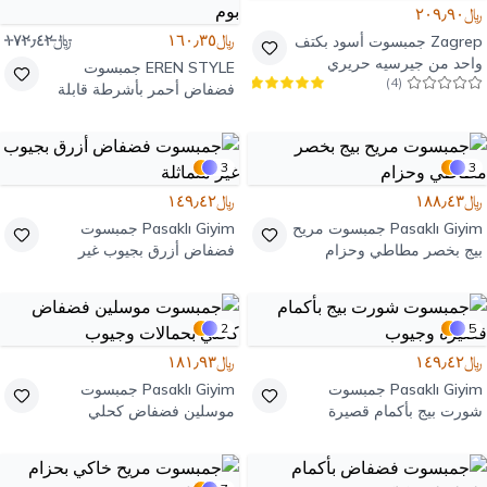
﷼٢٠٩٫٩٠
﷼١٦٠٫٣٥
﷼١٧٢٫٤٢
Zagrep
جمبسوت أسود بكتف
واحد من جيرسيه حريري
EREN STYLE
جمبسوت
)
4
(
فضفاض أحمر بأشرطة قابلة
للتعديل وكرات بوم بوم
3
3
﷼١٨٨٫٤٣
﷼١٤٩٫٤٢
Pasaklı Giyim
جمبسوت مريح
Pasaklı Giyim
جمبسوت
بيج بخصر مطاطي وحزام
فضفاض أزرق بجيوب غير
متماثلة
2
5
﷼١٤٩٫٤٢
﷼١٨١٫٩٣
Pasaklı Giyim
جمبسوت
Pasaklı Giyim
جمبسوت
شورت بيج بأكمام قصيرة
موسلين فضفاض كحلي
وجيوب
بحمالات وجيوب