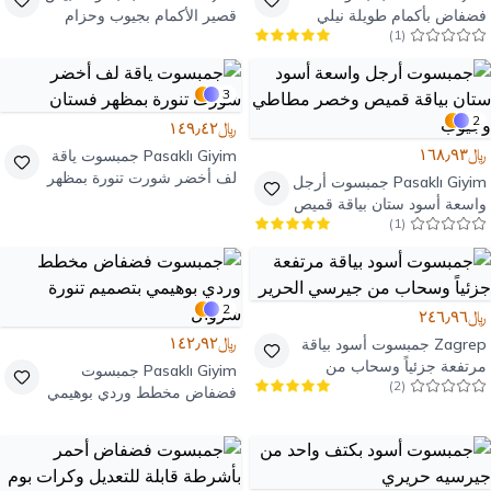
فضفاض بأكمام طويلة نيلي
قصير الأكمام بجيوب وحزام
)
1
(
بحزام
3
2
﷼١٤٩٫٤٢
﷼١٦٨٫٩٣
Pasaklı Giyim
جمبسوت ياقة
لف أخضر شورت تنورة بمظهر
Pasaklı Giyim
جمبسوت أرجل
فستان
واسعة أسود ستان بياقة قميص
)
1
(
وخصر مطاطي وجيوب
2
﷼٢٤٦٫٩٦
﷼١٤٢٫٩٢
Zagrep
جمبسوت أسود بياقة
مرتفعة جزئياً وسحاب من
Pasaklı Giyim
جمبسوت
)
2
(
جيرسي الحرير
فضفاض مخطط وردي بوهيمي
بتصميم تنورة شروال