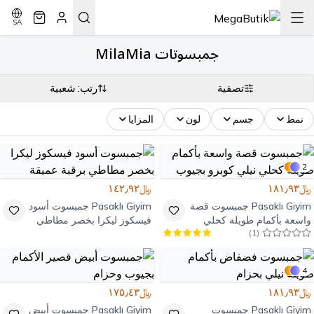
SA
جمبسوتات MilaMia
تصفية
رتب: شعبية
نمط
جسم
لون
المزايا
2
﷼١٨١٫٩٣
﷼١٤٢٫٩٢
Pasaklı Giyim
جمبسوت قصة
Pasaklı Giyim
جمبسوت أسود
واسعة بأكمام طويلة كحلي
فيسكوز ليكرا بخصر مطاطي
)
1
(
نيلي كوبرو بجيوب
برقبة عميقة
4
﷼١٨١٫٩٣
﷼١٧٥٫٤٣
Pasaklı Giyim
جمبسوت
Pasaklı Giyim
جمبسوت أبيض