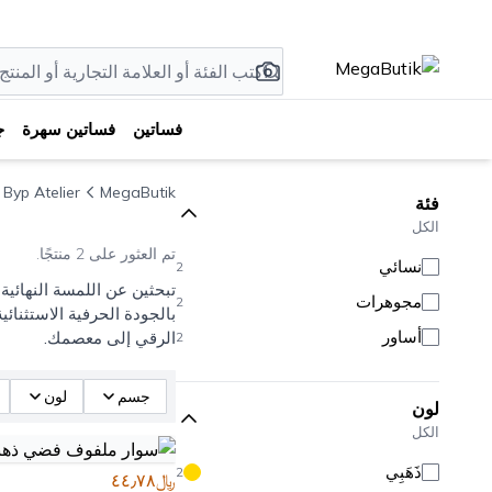
فساتين
فساتين سهرة
ج
Byp Atelier
MegaButik
فئة
الكل
تم العثور على 2 منتجًا.
نسائي
2
تبحثين عن اللمسة النهائي
مجوهرات
2
بالجودة الحرفية الاستثنائي
أساور
الرقي إلى معصمك.
2
جسم
لون
لون
الكل
ذَهَبِي
2
﷼٤٤٫٧٨