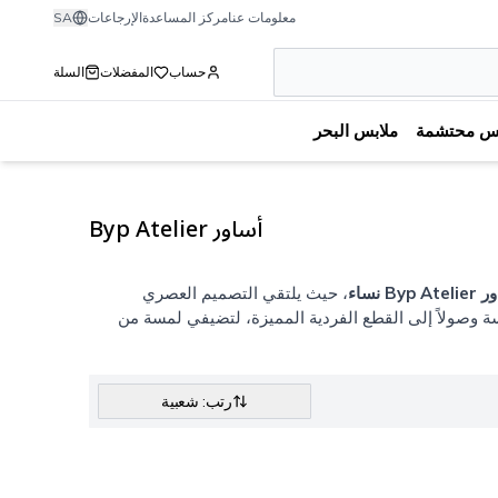
معلومات عنا
مركز المساعدة
الإرجاعات
SA
حساب
المفضلات
السلة
بس محتشمة
ملابس البحر
أساور Byp Atelier
Byp A نساء
، حيث يلتقي التصميم العصري
مكدسة وصولاً إلى القطع الفردية المميزة، لتضيفي لمسة من
رتب: شعبية