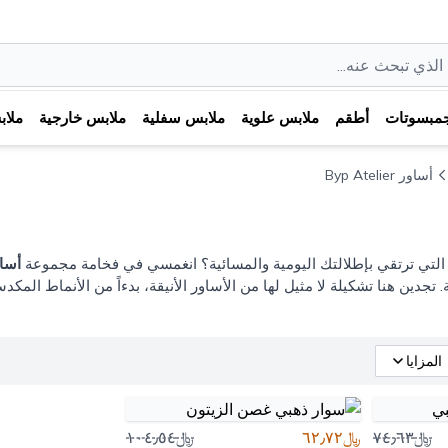
مبسوتات
أطقم
ملابس علوية
ملابس سفلية
ملابس خارجية
ملا
أساور Byp Atelier
ة التي ترتقي بإطلالتك اليومية والمسائية؟ انغمسي في فخامة مجموعة
أساور telier
ة. تجدين هنا تشكيلة لا مثيل لها من الأساور الأنيقة، بدءاً من الأنماط ال
المزايا
﷼٧٤٫٦٣
﷼٦٢٫٧٢
﷼١٠٤٫٥٤