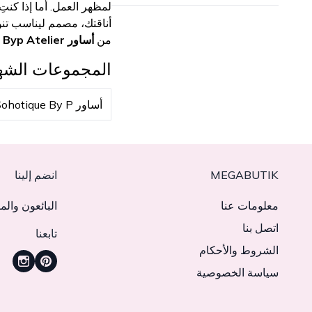
لمظهر العمل. أما إذا كنت
أناقتك، مصمم ليناسب تنوع
من
أساور Byp Atelier نساء
المجموعات الشه
أساور Sohotique By P
MEGABUTIK
انضم إلينا
معلومات عنا
البائعون والم
اتصل بنا
تابعنا
الشروط والأحكام
سياسة الخصوصية