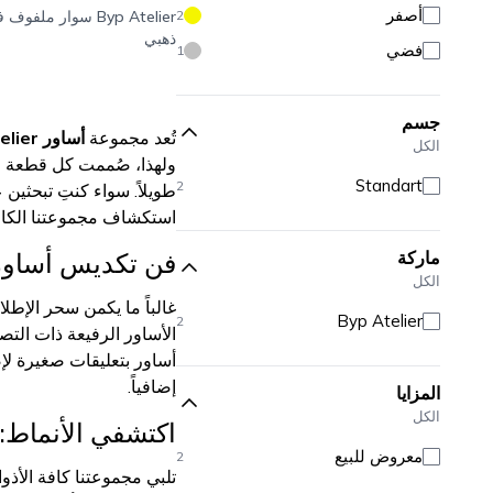
أصفر
2
Byp Atelier
سوار ملفوف 
ذهبي
فضي
1
جسم
تُعد مجموعة
أساور Byp Atelier نساء
الكل
ولهذا، صُممت كل قطعة في 
Standart
2
طويلاً. سواء كنتِ تبحثي
استكشاف مجموعتنا الكا
ماركة
فن تكديس أساور Byp Atelier للحصول على مظهر مت
الكل
غالباً ما يكمن سحر الإطل
Byp Atelier
2
الأساور الرفيعة ذات الت
إضافياً.
المزايا
الكل
اكتشفي الأنماط: 
معروض للبيع
2
تلبي مجموعتنا كافة الأذو