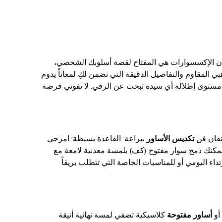
 بأن الإكسسوارات هي المفتاح لقصة أسلوبك الشخصي،
ي المقاوم والتفاصيل الدقيقة التي تضمن لكِ لمعاناً يدوم
 مستوى إطلالة أي سيدة تبحث عن الرقي. لا تفوتي فرصة
تكديس الأساور
ببراعة. القاعدة بسيطة: امزجي
مكنك دمج سوار مفتوح (كف) بلمسة معدنية لامعة مع
فاء حركة وحيوية. هذا التنوع يجعل من أساور Byp Atelier مثالية للارتداء اليومي أو للمناسبات الخاصة التي تتطلب بريقاً
أو
أساور مفتوحة
كلاسيكية تضفي لمسة نهائية أنيقة