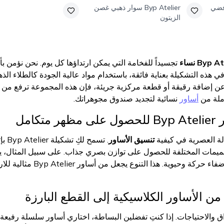
فضي
Byp Atelier
سوار ذهبي غصن
الزيتون
تجسيداً للفخامة التي يمكن ارتداؤها كل يوم. نحن نؤمن
هذه التشكيلة بعناية فائقة، باستخدام مواد عالية الجودة كالطلاء الذهب
ن عن إضافة رقيقة أو قطعة مركزية جريئة، فإن هذه المجموعة ترفع من
ملة من
أساور
نسائية لتجديد صندوق مجوهراتك.
كامل
الة العصرية في كيفية
تنسيق الأساور
. تسمح لكِ تشكيلة Byp Atelier بإتقان فن
صميمات المختلفة للحصول على توازن بصري جذاب. على سبيل المثال، ي
أساور بتعليقات صغيرة لإض
من الأساور الكلاسيكية إلى القطع البارزة
اق والاحتياجات. إذا كنتِ تفضلين البساطة، اختاري أساور سلسلة رفيعة 