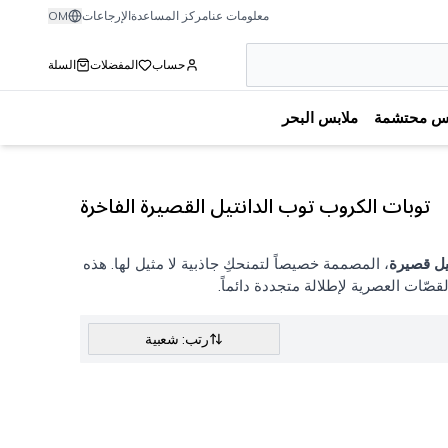
معلومات عنا
مركز المساعدة
الإرجاعات
OM
حساب
المفضلات
السلة
بس محتشمة
ملابس البحر
توبات الكروب توب الدانتيل القصيرة الفاخرة
يل قصيرة
، المصممة خصيصاً لتمنحكِ جاذبية لا مثيل لها. هذه
قصّات العصرية لإطلالة متجددة دائماً.
رتب: شعبية