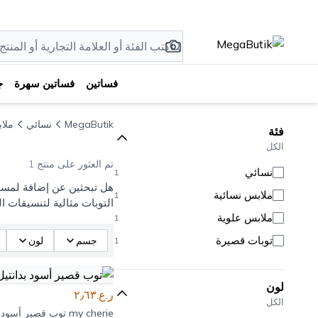
فساتين
فساتين سهرة
ج
MegaButik
نسائي
ملا
فئة
الكل
تم العثور على منتج 1.
نسائي
1
هل تبحثين عن إضافة لمسة 
ملابس نسائية
1
التوبات مثالية لتنسيقات ال
ملابس علوية
1
توبات قصيرة
جسم
لون
1
لون
ر.ع.٢٫٦٣
الكل
my cherie
توب قصير أسود ب