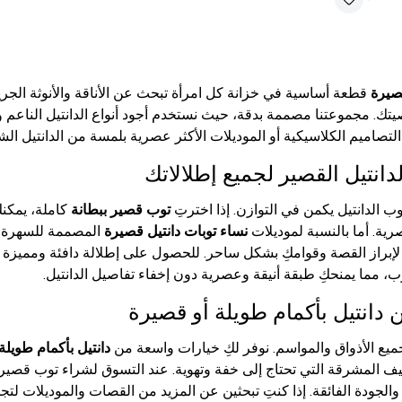
قصيرة
قطعة أساسية في خزانة كل امرأة تبحث عن الأناقة والأنوثة الجري
تك. مجموعتنا مصممة بدقة، حيث نستخدم أجود أنواع الدانتيل الناعم وا
التصاميم الكلاسيكية أو الموديلات الأكثر عصرية بلمسة من الدانتيل الش
انتيل القصير لجميع إطلالاتك
ب الدانتيل يكمن في التوازن. إذا اخترتِ
توب قصير ببطانة
كاملة، يمكنك
رية. أما بالنسبة لموديلات
نساء توبات دانتيل قصيرة
المصممة للسهرة أو
براز القصة وقوامكِ بشكل ساحر. للحصول على إطلالة دافئة ومميزة في
، مما يمنحكِ طبقة أنيقة وعصرية دون إخفاء تفاصيل الدانتيل.
دانتيل بأكمام طويلة أو قصيرة
ميع الأذواق والمواسم. نوفر لكِ خيارات واسعة من
دانتيل بأكمام طويلة
يف المشرقة التي تحتاج إلى خفة وتهوية. عند التسوق لشراء توب قصير، 
لجودة الفائقة. إذا كنتِ تبحثين عن المزيد من القصات والموديلات لتجد