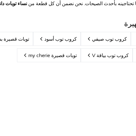
تحتاجينه بأحدث الصيحات. نحن نضمن أن كل قطعة من
نساء توبات دا
يرة
كروب توب صيفي
كروب توب أسود
توبات قصيرة بد
كروب توب بياقة V
توبات قصيرة my cherie