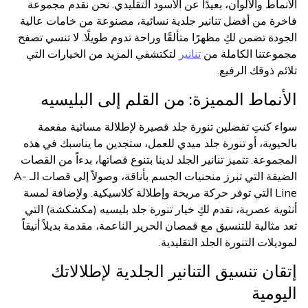
الأنماط والألوان، بعيدًا عن الأسود التقليدي. نحن نقدم مجموعة
فاخرة من أفضل تنانير جلدية نسائية، مصنوعة من خامات عالية
الجودة تضمن لكِ مظهرًا متألقًا وراحة تدوم طويلًا. لا تنسي تصفح
مجموعتنا الكاملة من
تنانير
لتكتشفي المزيد من الخيارات التي
تلائم ذوقك الرفيع.
الأنماط المميزة: من القلم إلى البليسيه
سواء كنتِ تفضلين تنورة جلد قصيرة لإطلالة مسائية مفعمة
بالحيوية، أو تنورة جلد ميدي للعمل، ستجدين ما يناسبك في هذه
المجموعة. تتميز تنانير الجلد لدينا بتنوع قصاتها، بدءاً من القصات
الضيقة التي تبرز منحنيات الجسم بأناقة، وصولاً إلى قصات الـ A-
Line التي توفر حركة مريحة وإطلالة كلاسيكية. ولإضافة لمسة
أنثوية عصرية، نقدم لكِ خيار تنورة جلد بليسيه (مكشكشة) التي
تعد مثالية للتنسيق مع قمصان الحرير الناعمة، مقدمة بديلاً أنيقاً
لموديلات التنورة الجلد التقليدية.
إتقان تنسيق التنانير الجلدية لإطلالاتك
اليومية