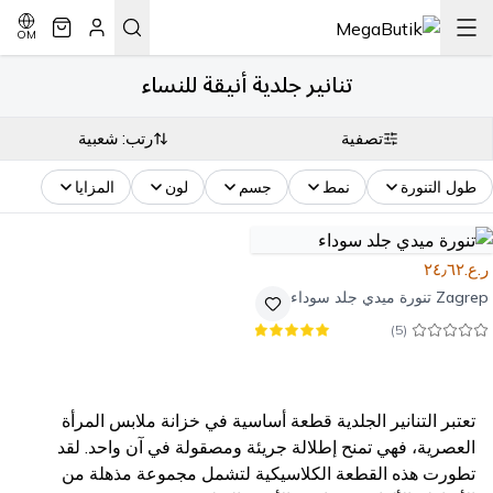
OM
تنانير جلدية أنيقة للنساء
تصفية
رتب: شعبية
طول التنورة
نمط
جسم
لون
المزايا
ر.ع.٢٤٫٦٢
Zagrep
تنورة ميدي جلد سوداء
)
5
(
تعتبر التنانير الجلدية قطعة أساسية في خزانة ملابس المرأة
العصرية، فهي تمنح إطلالة جريئة ومصقولة في آن واحد. لقد
تطورت هذه القطعة الكلاسيكية لتشمل مجموعة مذهلة من