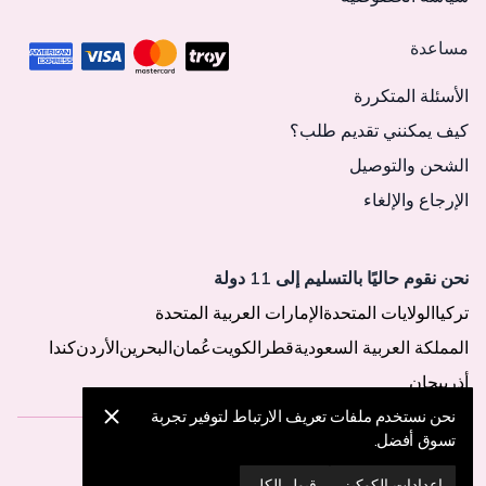
مساعدة
الأسئلة المتكررة
كيف يمكنني تقديم طلب؟
الشحن والتوصيل
الإرجاع والإلغاء
نحن نقوم حاليًا بالتسليم إلى 11 دولة
تركيا
الولايات المتحدة
الإمارات العربية المتحدة
المملكة العربية السعودية
قطر
الكويت
عُمان
البحرين
الأردن
كندا
أذربيجان
نحن نستخدم ملفات تعريف الارتباط لتوفير تجربة
تسوق أفضل.
© 2025 MegaButik -
جميع الحقوق محفوظة
إعدادات الكوكيز
قبول الكل