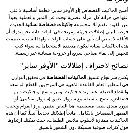
أصبح الجاكيت الفضفاض (أو الأوفر سايز) قطعة أساسية لا غنى
عنها في خزانة كل امرأة عصرية تبحث عن التميز والعملية. بعيداً
عن القيود، تقدم لك مجموعة
جاكيتات فضفاضة نسائية
الجديدة
فرصة لتبني إطلالات جريئة ومريحة في الوقت ذاته. نحن ندرك أن
الأناقة لا ينبغي أن تأتي على حساب الراحة، ولهذا السبب، صممت
هذه الجاكيتات بعناية لتكون متعددة الاستخدامات، سواء كنتِ
تتجهين إلى لقاء صباحي سريع أو خروجة مسائية غير رسمية.
نصائح لاحتراف إطلالات "الأوفر سايز"
يكمن سر نجاح تنسيق
الجاكيتات الفضفاضة
في تحقيق التوازن
في المظهر العام. القاعدة الذهبية هي المزج بين القطع الواسعة
والقطع الضيقة. عند ارتداء جاكيت بومبر واسع أو جاكيت دنيم
فضفاض، ننصح بتنسيقه مع سروال ضيق (سروال سكينى) أو
تنورة ميدي بقصة مستقيمة. هذا التباين يضمن إبراز القوام وتجنب
المظهر الفضفاض بالكامل، مانحاً إطلالتك تحديداً أنيقاً. كما أن هذه
الجاكيتات ممتازة لأسلوب ملابس الطبقات، حيث يمكنك ارتداؤها
فوق كنزات صوفية سميكة دون الشعور بالضيق.