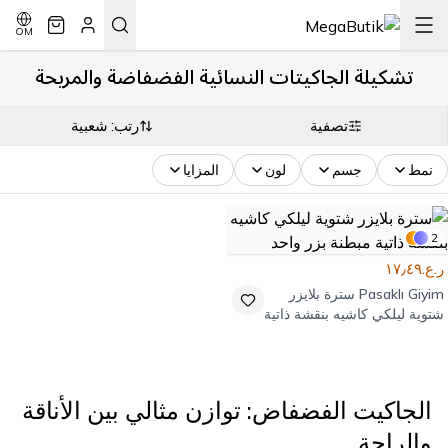
OM
تشكيلة الجاكيتات النسائية الفضفاضة والمريحة
تصفية
رتب: شعبية
نمط
جسم
لون
المزايا
2
ر.ع.١٧٫٤٩
Pasaklı Giyim
سترة بلايزر
شتوية ليلكي كاشيه بنقشة ذاتية
مبطنة بزر واحد
الجاكيت الفضفاض: توازن مثالي بين الأناقة
والراحة