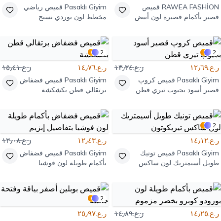
RAWEA FASHİON
قميص
Pasaklı Giyim
قميص رياضي
قصير بأكمام قصيرة لون أبيض
مخطط لون بوردي نسيج
كريب بياقة وأزرار
مستورد
2
2
ر.ع.١٢٫٦٩
ر.ع.١٣٫٣٤
ر.ع.١٤٫٧٦
ر.ع.١٥٫٤١
Pasaklı Giyim
قميص كروپ
Pasaklı Giyim
قميص فضفاض
قصير أسود بجيوب تيري قطن
برتقالي قطن بكشكشة
2
ر.ع.١٤٫١٢
ر.ع.١٢٫٤٣
ر.ع.١٣٫٠٨
Pasaklı Giyim
قميص تونيك
Pasaklı Giyim
قميص فضفاض
طويل أسيمتريك لون ساكس
بأكمام طويلة لون فوشيا
تيريكوتون
بتفاصيل إبزيم
2
ر.ع.١٤٫٢٥
ر.ع.١٤٫٨٩
ر.ع.٢٥٫٩٧