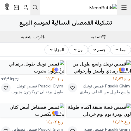
OM
تشكيلة القمصان النسائية لموسم الربيع
تصفية
رتب: شعبية
نمط
جسم
لون
المزايا
2
5
ر.ع.١٤٫٧٦
ر.ع.١٢٫٣٠
ر.ع.١٢٫٩٥
Pasaklı Giyim
قميص تونيك
Pasaklı Giyim
قميص تونيك
واسع طويل من الخلف رمادي
طويل برتقالي تريكوتون بجيوب
وأبيض وأرجواني
4
ر.ع.١٤٫١٢
ر.ع.١٥٫٠٢
Pasaklı Giyim
قميص قصة
Pasaklı Giyim
قميص فضفاض