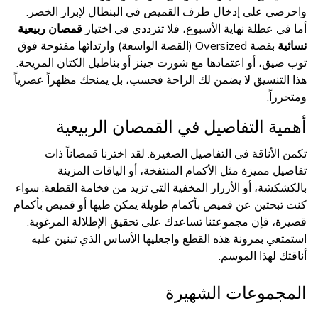
واحرصي على إدخال طرف القميص في البنطال لإبراز الخصر.
أما في عطلة نهاية الأسبوع، فلا تترددي في اختيار
قمصان ربيعية
نسائية
بقصة Oversized (القصة الواسعة) وارتدائها مفتوحة فوق
توب ضيق، أو اعتمادها مع شورت جينز أو بناطيل الكتان المريحة.
هذا التنسيق لا يضمن لك الراحة فحسب، بل يمنحك مظهراً عصرياً
ومتحرراً.
أهمية التفاصيل في القمصان الربيعية
تكمن الأناقة في التفاصيل الصغيرة. لقد اخترنا قمصاناً ذات
تفاصيل مميزة مثل الأكمام المنتفخة، أو الياقات المزينة
بالكشكشة، أو الأزرار المخفية التي تزيد من فخامة القطعة. سواء
كنت تبحثين عن قميص بأكمام طويلة يمكن طيها أو قميص بأكمام
قصيرة، فإن مجموعتنا تساعدك على تحقيق الإطلالة المرغوبة.
استمتعي بمرونة هذه القطع واجعليها الأساس الذي تبنين عليه
أناقتك لهذا الموسم.
المجموعات الشهيرة