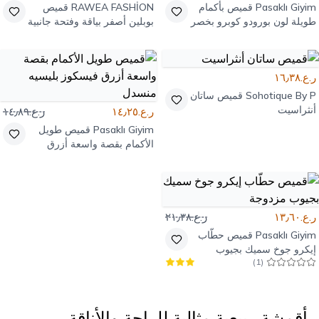
Pasaklı Giyim
قميص بأكمام
RAWEA FASHİON
قميص
طويلة لون بورودو كوبرو بخصر
بوبلين أصفر بياقة وفتحة جانبية
مزموم
ر.ع.١٦٫٣٨
Sohotique By P
قميص ساتان
أنثراسيت
ر.ع.١٤٫٢٥
ر.ع.١٤٫٨٩
Pasaklı Giyim
قميص طويل
الأكمام بقصة واسعة أزرق
فيسكوز بليسيه منسدل
ر.ع.١٣٫٦٠
ر.ع.٢١٫٣٨
Pasaklı Giyim
قميص حطّاب
إيكرو جوخ سميك بجيوب
)
1
(
مزدوجة
أقمشة ربيعية مثالية للراحة والأناقة