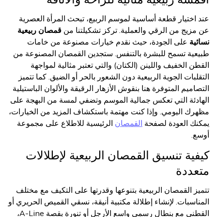
عند اختيار قطعة أساسية لموسم الربيع، تبحث المرأة العصرية
عن مزيج من الرقي والعملية. تركز تشكيلتنا من
قمصان ربيعية
نسائية
على الجودة، حيث نقدم خيارات مصنوعة من خامات
طبيعية تسمح للبشرة بالتنفس. ستجدين القمصان المصنوعة من
القطن الخفيف واللينن (الكتان) والتي تعتبر مثالية لمواجهة
التقلبات الجوية الربيعية دون الشعور بالحر أو الضيق. كما تتميز
التصاميم المتوفرة هنا بنقوش الأزهار الرقيقة والألوان الباستيلية
الهادئة التي تعكس جمالية الموسم وتضفي لمسة من البهجة على
مظهرك اليومي. وإذا كنت مهتمة باستكشاف المزيد من الخيارات،
يمكنك العودة لصفحة
القمصان
الرئيسية للاطلاع على مجموعة
أوسع.
كيفية تنسيق القمصان الربيعية لإطلالات
متعددة
تتميز القمصان الربيعية بتنوعها وقدرتها على التكيف مع مختلف
المناسبات. لإنشاء إطلالة مكتبية أنيقة، نسقي القميص الحريري أو
القطني مع بنطال رسمي واسع الأرجل أو تنورة بقصة A-Line،