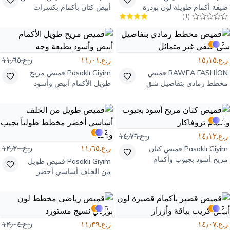
ضيقة أكمام طويلة لون بودرة
أبيض كتان بأكمام بكسرات
)
1
(
بوم بوم خردلي
2
ر.ع.١٥٫١٥
ر.ع.١١٫٠١
ر.ع.١١٫٦٥
RAWEA FASHİON
قميص
Pasaklı Giyim
قميص مريح
مخطط رمادي بتفاصيل شق
طويل الأكمام أبيض وأسود
خلفي غير متماثل
بطبعة وجه
4
2
ر.ع.١٤٫١٢
ر.ع.١٤٫٧٦
ر.ع.١١٫٦٥
ر.ع.١٢٫٣٠
Pasaklı Giyim
قميص كتان
مريح أسود بجيوب وأكمام
Pasaklı Giyim
قميص طويل
تروفاكار
من الخلف أساسي أخضر
مخطط طولياً بجيب واحد
5
2
ر.ع.١٤٫٠٧
ر.ع.١١٫٣٩
ر.ع.١٢٫٠٤