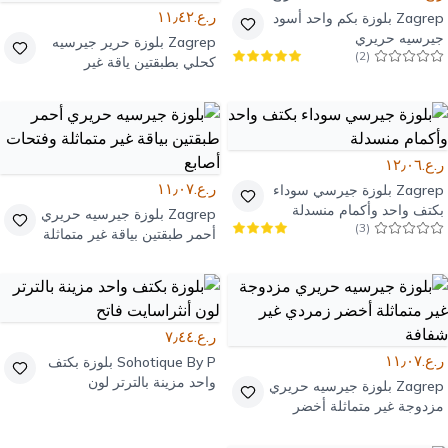
ر.ع.١١٫٤٢
Zagrep
بلوزة بكم واحد أسود
جيرسيه حريري
Zagrep
بلوزة حرير جيرسيه
)
2
(
كحلي بطبقتين ياقة غير
متناظرة بفتحة إبهام
ر.ع.١٢٫٠٦
ر.ع.١١٫٠٧
Zagrep
بلوزة جيرسي سوداء
بكتف واحد وأكمام منسدلة
Zagrep
بلوزة جيرسيه حريري
)
3
(
أحمر طبقتين بياقة غير متماثلة
وفتحات أصابع
ر.ع.٧٫٤٤
ر.ع.١١٫٠٧
Sohotique By P
بلوزة بكتف
واحد مزينة بالترتر لون
Zagrep
بلوزة جيرسيه حريري
أنثراسايت فاتح
مزدوجة غير متماثلة أخضر
زمردي غير شفافة