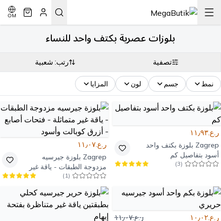
OM
بلوزات عصرية بكتف واحد للنساء
تصفية
رتب: شعبية
نمط
جسم
لون
المزايا
ر.ع.١١٫٩٣
ر.ع.١١٫٠٧
Zagrep
بلوزة بكتف واحد
أسود بتفاصيل كم
Zagrep
بلوزة جيرسيه
)
3
(
مزدوجة الطبقات - ياقة غير
)
1
(
متماثلة - فتحات أصابع - أزرق
كوبالت وأسود
ر.ع.١٠٫٠٢
ر.ع.١١٫٠٧