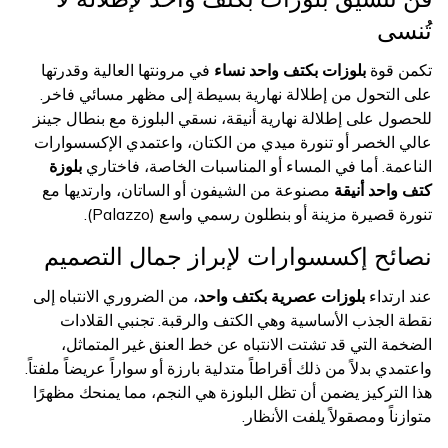
تُنسى
تكمن قوة
بلوزات بكتف واحد نساء
في مرونتها العالية وقدرتها
على التحول من إطلالة نهارية بسيطة إلى مظهر مسائي فاخر.
للحصول على إطلالة نهارية أنيقة، نسقي البلوزة مع بنطال جينز
عالي الخصر أو تنورة ميدي من الكتان، واعتمدي الإكسسوارات
الناعمة. أما في المساء أو المناسبات الخاصة، فاختاري
بلوزة
كتف واحد أنيقة
مصنوعة من الشيفون أو الساتان، وارتديها مع
تنورة قصيرة مزينة أو بنطلون رسمي واسع (Palazzo).
نصائح إكسسوارات لإبراز جمال التصميم
عند ارتداء
بلوزات عصرية بكتف واحد
، من الضروري الانتباه إلى
نقطة الجذب الأساسية وهي الكتف والرقبة. تجنبي القلادات
الضخمة التي قد تشتت الانتباه عن خط العنق غير المتماثل،
واعتمدي بدلاً من ذلك أقراطاً متدلية بارزة أو سواراً عريضاً ملفتاً.
هذا التركيز يضمن أن تظل البلوزة هي النجم، مما يمنحك مظهرًا
متوازناً ومصقولاً يلفت الأنظار.