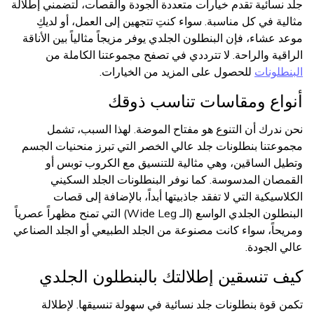
جلد نسائية تقدم خيارات متعددة الجودة والقصات، لتضمني إطلالة
مثالية في كل مناسبة. سواء كنتِ تتجهين إلى العمل، أو لديكِ
موعد عشاء، فإن البنطلون الجلدي يوفر مزيجاً مثالياً بين الأناقة
الراقية والراحة. لا تترددي في تصفح مجموعتنا الكاملة من
البنطلونات
للحصول على المزيد من الخيارات.
أنواع ومقاسات تناسب ذوقك
نحن ندرك أن التنوع هو مفتاح الموضة. لهذا السبب، تشمل
مجموعتنا بنطلونات جلد عالي الخصر التي تبرز منحنيات الجسم
وتطيل الساقين، وهي مثالية للتنسيق مع الكروب توبس أو
القمصان المدسوسة. كما نوفر البنطلونات الجلد السكيني
الكلاسيكية التي لا تفقد جاذبيتها أبداً، بالإضافة إلى قصات
البنطلون الجلدي الواسع (الـ Wide Leg) التي تمنح مظهراً عصرياً
ومريحاً، سواء كانت مصنوعة من الجلد الطبيعي أو الجلد الصناعي
عالي الجودة.
كيف تنسقين إطلالتك بالبنطلون الجلدي
تكمن قوة بنطلونات جلد نسائية في سهولة تنسيقها. لإطلالة