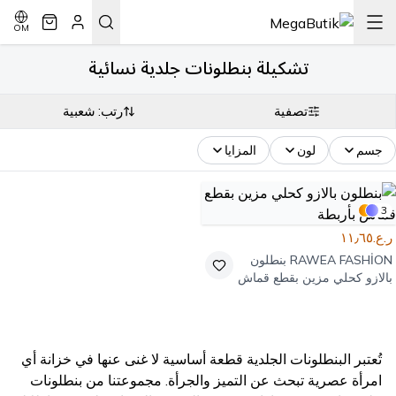
OM
تشكيلة بنطلونات جلدية نسائية
تصفية
رتب: شعبية
جسم
لون
المزايا
3
ر.ع.١١٫٦٥
RAWEA FASHİON
بنطلون
بالازو كحلي مزين بقطع قماش
بأربطة
تُعتبر البنطلونات الجلدية قطعة أساسية لا غنى عنها في خزانة أي
امرأة عصرية تبحث عن التميز والجرأة. مجموعتنا من بنطلونات