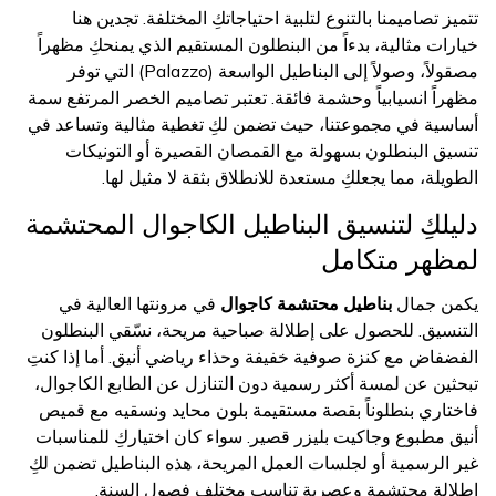
تتميز تصاميمنا بالتنوع لتلبية احتياجاتكِ المختلفة. تجدين هنا
خيارات مثالية، بدءاً من البنطلون المستقيم الذي يمنحكِ مظهراً
مصقولاً، وصولاً إلى البناطيل الواسعة (Palazzo) التي توفر
مظهراً انسيابياً وحشمة فائقة. تعتبر تصاميم الخصر المرتفع سمة
أساسية في مجموعتنا، حيث تضمن لكِ تغطية مثالية وتساعد في
تنسيق البنطلون بسهولة مع القمصان القصيرة أو التونيكات
الطويلة، مما يجعلكِ مستعدة للانطلاق بثقة لا مثيل لها.
دليلكِ لتنسيق البناطيل الكاجوال المحتشمة
لمظهر متكامل
يكمن جمال
بناطيل محتشمة كاجوال
في مرونتها العالية في
التنسيق. للحصول على إطلالة صباحية مريحة، نسّقي البنطلون
الفضفاض مع كنزة صوفية خفيفة وحذاء رياضي أنيق. أما إذا كنتِ
تبحثين عن لمسة أكثر رسمية دون التنازل عن الطابع الكاجوال،
فاختاري بنطلوناً بقصة مستقيمة بلون محايد ونسقيه مع قميص
أنيق مطبوع وجاكيت بليزر قصير. سواء كان اختياركِ للمناسبات
غير الرسمية أو لجلسات العمل المريحة، هذه البناطيل تضمن لكِ
إطلالة محتشمة وعصرية تناسب مختلف فصول السنة.