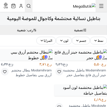
OM
بناطيل نسائية محتشمة وكاجوال للموضة اليومية
تصفية
رتب: شعبية
نمط
جسم
لون
المزايا
3
2
ر.ع.٥٫٥٠
ر.ع.٦٫٢٦
ر.ع.٣٫٧١
ر.ع.٤٫٣٢
Modamihram
بناطيل محتشمة
Modamihram
بنطال محتشم
جينز أزرق فاتح بتفاصيل حجر
أزرق بيبي بتفاصيل خطوط
ر.ع.٤٫١٩
Misskayle
بناطيل محتشمة