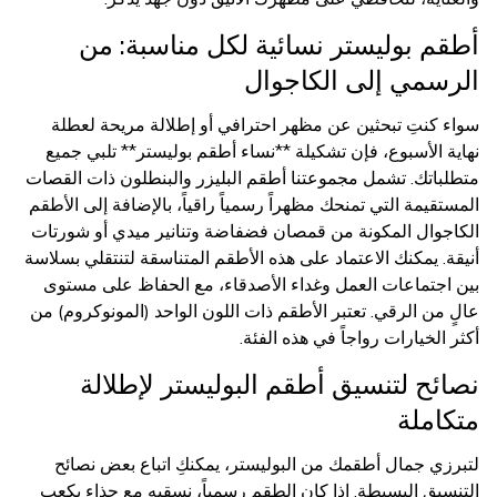
أطقم بوليستر نسائية لكل مناسبة: من
الرسمي إلى الكاجوال
سواء كنتِ تبحثين عن مظهر احترافي أو إطلالة مريحة لعطلة
نهاية الأسبوع، فإن تشكيلة **نساء أطقم بوليستر** تلبي جميع
متطلباتك. تشمل مجموعتنا أطقم البليزر والبنطلون ذات القصات
المستقيمة التي تمنحك مظهراً رسمياً راقياً، بالإضافة إلى الأطقم
الكاجوال المكونة من قمصان فضفاضة وتنانير ميدي أو شورتات
أنيقة. يمكنك الاعتماد على هذه الأطقم المتناسقة لتنتقلي بسلاسة
بين اجتماعات العمل وغداء الأصدقاء، مع الحفاظ على مستوى
عالٍ من الرقي. تعتبر الأطقم ذات اللون الواحد (المونوكروم) من
أكثر الخيارات رواجاً في هذه الفئة.
نصائح لتنسيق أطقم البوليستر لإطلالة
متكاملة
لتبرزي جمال أطقمك من البوليستر، يمكنكِ اتباع بعض نصائح
التنسيق البسيطة. إذا كان الطقم رسمياً، نسقيه مع حذاء بكعب