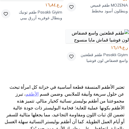
ر.ع.١٦٫٨٤
MOZENA
طقم قميص
وبنطلون أسود مخطط
Pasaklı Giyim
طقم تونيك
وبنطال غوفريه أزرق بيبي
بأكمام بالون وتفاصيل زم
ر.ع.١٦٫١٩
Pasaklı Giyim
طقم قطعتين
واسع فضفاض لون فوشيا
قماش مايا منسوج
تعتبر الأطقم المنسقة قطعة أساسية في خزانة كل امرأة تبحث
عن حلول سريعة وأنيقة للملابس. وضمن قسم
الأطقم
، تبرز
مجموعتنا من أطقم بوليستر نسائية كخيار مثالي. تتميز هذه
الأطقم بكونها عملية للغاية؛ فخامة البوليستر ذات جودة عالية
تضمن لكِ ثبات اللون ومقاومة التجاعيد، مما يجعلها مثالية للسفر
أو أيام العمل الطويلة. كما أن أطقم بوليستر النسائية سهلة الغسل
والعناية، لتحافظي على مظهرك الأنيق دون جهد يُذكر.