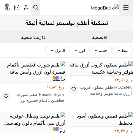
OM
تشكيلة أطقم بوليستر نسائية أنيقة
تصفية
رتب: شعبية
نمط
جسم
لون
المزايا
3
ر.ع.١٣٫٦١
ر.ع.١٤٫٨٩
MOZENA
طقم بنطلون كروب
أزرق بياقة هولتر وخياطة
Pasaklı Giyim
طقم شورت
عكسية
قطعتين بأكمام قصيرة لون
أزرق وأبيض بياقة جاكيت
5
ر.ع.٢٣٫٣٣