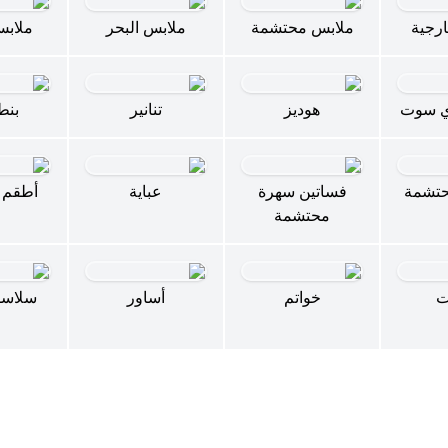
رجية
ملابس محتشمة
ملابس البحر
ملابس
ي سوت
هوديز
تنانير
بنط
حتشمة
فساتين سهرة
عباية
أطقم 
محتشمة
ت
خواتم
أساور
سلاسل