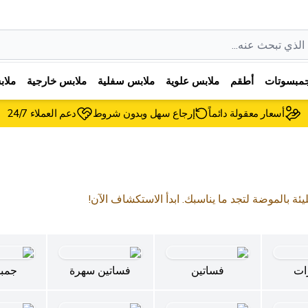
مبسوتات
أطقم
ملابس علوية
ملابس سفلية
ملابس خارجية
ملا
أسعار معقولة دائماً
إرجاع سهل وبدون شروط
دعم العملاء 24/7
ليئة بالموضة لتجد ما يناسبك. ابدأ الاستكشاف الآن!
ات
فساتين
فساتين سهرة
جمب