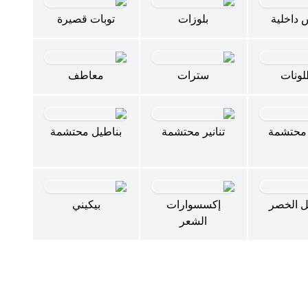
 داخلية
بلوزات
توبات قصيرة
لونات
سترات
معاطف
محتشمة
تنانير محتشمة
بناطيل محتشمة
 الخصر
إكسسوارات
بيكيني
الشعر