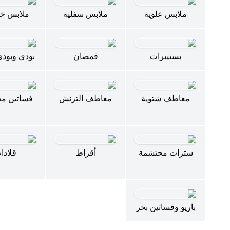
ملابس علوية
ملابس سفلية
ملابس خا
بستييرات
قمصان
بودي وبود
معاطف شتوية
معاطف الترنش
فساتين م
سترات محتشمة
أقراط
قلادا
باريو وفساتين بحر