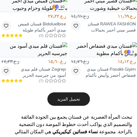
10
ر.ع.١١٫٦٩
ر.ع.١٤٫٦١
ر.ع.٢٧٫٢٢
RAWEA FASHİON
فستان
Bidoluelbise
فستان قميص
قصير ميني أحمر بحمالات
ميدي أحمر بأكمام طويلة
)
3
(
خيطية وشورت
وحزام وجيوب
3
ر.ع.١٤٫١٢
ر.ع.١٤٫٧٦
ر.ع.١٥٫٦٠
ر.ع.١٧٫٢٣
Pasaklı Giyim
فستان ميدي
Zagrep
فستان قلم ميدي
فضفاض أخضر وأبيض بأكمام
أسود من جيرسيه الحرير
)
7
(
مطوية
تحميل المزيد
تبحث المرأة العصرية عن فستان يجمع بين الجودة الفائقة
والتصميم الذي يواكب أحدث خطوط الموضة دون التضحية
بالراحة. مجموعة
نساء فساتين كيكيريكي
هي المكان المثالي