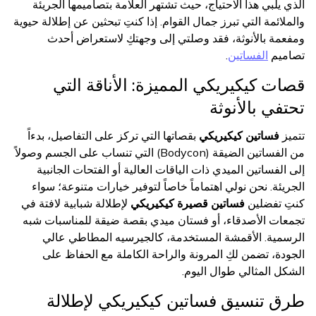
الذي يلبي هذا الاحتياج، حيث تشتهر العلامة بتصاميمها الجريئة
والملائمة التي تبرز جمال القوام. إذا كنتِ تبحثين عن إطلالة حيوية
ومفعمة بالأنوثة، فقد وصلتي إلى وجهتكِ لاستعراض أحدث
تصاميم
الفساتين
.
قصات كيكيريكي المميزة: الأناقة التي
تحتفي بالأنوثة
تتميز
فساتين كيكيريكي
بقصاتها التي تركز على التفاصيل، بدءاً
من الفساتين الضيقة (Bodycon) التي تنساب على الجسم وصولاً
إلى الفساتين الميدي ذات الياقات العالية أو الفتحات الجانبية
الجريئة. نحن نولي اهتماماً خاصاً لتوفير خيارات متنوعة؛ سواء
كنتِ تفضلين
فساتين قصيرة كيكيريكي
لإطلالة شبابية لافتة في
تجمعات الأصدقاء، أو فستان ميدي بقصة ضيقة للمناسبات شبه
الرسمية. الأقمشة المستخدمة، كالجيرسيه المطاطي عالي
الجودة، تضمن لكِ المرونة والراحة الكاملة مع الحفاظ على
الشكل المثالي طوال اليوم.
طرق تنسيق فساتين كيكيريكي لإطلالة