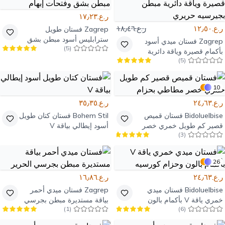
ر.ع.١٧٫٢٣
ر.ع.١٢٫٥٠
ر.ع.١٨٫٤٦
Zagrep
فستان طويل
سترابليس أسود مبطن بشق
Zagrep
فستان ميدي أسود
)
5
(
وفتحات إبهام
بأكمام قصيرة وياقة دائرية
)
5
(
مبطن بجيرسيه حريري
10
ر.ع.٢٤٫٦٣
ر.ع.٣٥٫٣٥
Bidoluelbise
فستان قميص
Bohem Stil
فستان كتان طويل
قصير كم طويل خمري خصر
أسود إيطالي بياقة V
)
3
(
مطاطي بحزام
26
ر.ع.٢٤٫٦٣
ر.ع.١٦٫٨٦
Bidoluelbise
فستان ميدي
Zagrep
فستان ميدي أحمر
خمري ياقة V بأكمام بالون
بياقة مستديرة مبطن بجرسي
)
1
(
)
6
(
وحزام كورسيه
الحرير