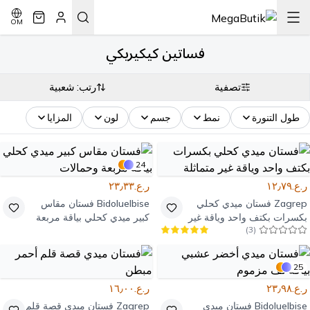
OM
فساتين كيكيريكي
تصفية
رتب: شعبية
طول التنورة
نمط
جسم
لون
المزايا
24
ر.ع.١٢٫٧٩
ر.ع.٢٣٫٣٣
Zagrep
فستان ميدي كحلي
Bidoluelbise
فستان مقاس
بكسرات بكتف واحد وياقة غير
كبير ميدي كحلي بياقة مربعة
)
3
(
متماثلة
وحمالات
25
ر.ع.٢٣٫٩٨
ر.ع.١٦٫٠٠
Bidoluelbise
فستان ميدي
Zagrep
فستان ميدي قصة قلم