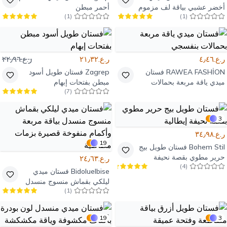
أخضر عشبي بياقة لف مزموم
أحمر مبطن
)
1
(
)
1
(
ر.ع.٤٫٤٦
ر.ع.٢١٫٣٢
ر.ع.٢٢٫٩٦
RAWEA FASHİON
فستان
Zagrep
فستان طويل أسود
ميدي ياقة مربعة بحمالات
مبطن بفتحات إبهام
)
7
(
بنفسجي
3
ر.ع.٣٤٫٩٨
19
Bohem Stil
فستان طويل بيج
حرير مطوي بقصة نحيفة
ر.ع.٢٤٫٦٣
)
4
(
إيطالية
Bidoluelbise
فستان ميدي
ليلكي بقماش منسوج منسدل
)
1
(
بياقة مربعة وأكمام منفوخة
قصيرة بزمات مطاطية
19
3