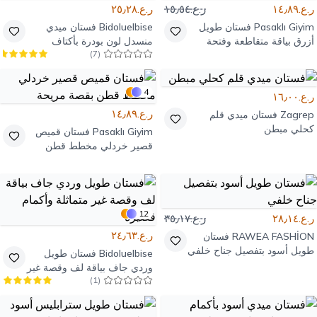
ر.ع.١٤٫٨٩
ر.ع.١٥٫٥٤
ر.ع.٢٥٫٢٨
Pasaklı Giyim
فستان طويل
Bidoluelbise
فستان ميدي
أزرق بياقة متقاطعة وفتحة
منسدل لون بودرة بأكتاف
)
7
(
عميقة
مكشوفة وياقة مكشكشة
4
ر.ع.١٦٫٠٠
ر.ع.١٤٫٨٩
Zagrep
فستان ميدي قلم
كحلي مبطن
Pasaklı Giyim
فستان قميص
قصير خردلي مخطط قطن
بقصة مريحة
12
ر.ع.٢٨٫١٤
ر.ع.٣٥٫١٧
ر.ع.٢٤٫٦٣
RAWEA FASHİON
فستان
طويل أسود بتفصيل جناح خلفي
Bidoluelbise
فستان طويل
وردي جاف بياقة لف وقصة غير
)
1
(
متماثلة وأكمام قصيرة