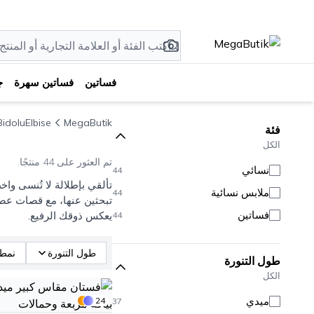
فساتين
فساتين سهرة
ج
BidoluElbise
MegaButik
فئة
الكل
تم العثور على 44 منتجًا.
نسائي
44
ملابس نسائية
44
تبحثين عنها، مع قصات عصر
فساتين
يعكس ذوقك الرفيع.
44
طول التنورة
نمط
طول التنورة
الكل
ميدي
24
37