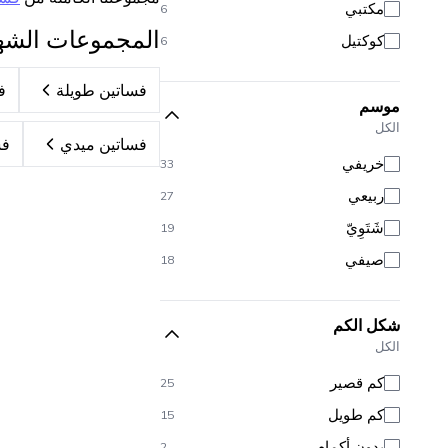
مكتبي
6
المجموعات الشه
كوكتيل
6
فساتين طويلة
ف
موسم
الكل
فساتين ميدي
فس
خريفي
33
ربيعي
27
شَتَوِيّ
19
صيفي
18
شكل الكم
الكل
كم قصير
25
كم طويل
15
بدون أكمام
2