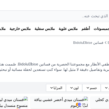
مبسوتات
أطقم
ملابس علوية
ملابس سفلية
ملابس خارجية
ملا
فساتين BidoluElbise
تألقي بإطلالة لا تُنسى واخ
ية وتفاصيل دقيقة لا مثيل لها. سواء كنتِ تستعدين لحفلة مسائية أو تب
جسم
لون
المزايا
25