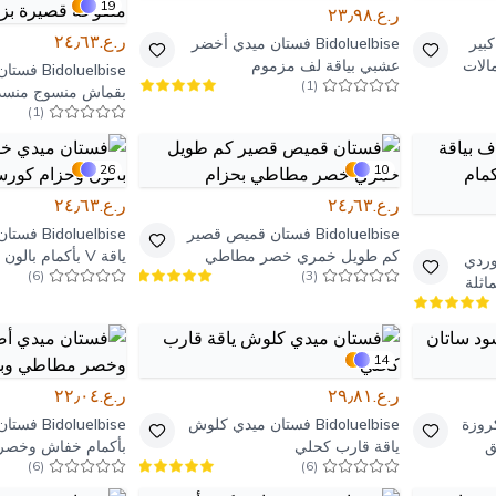
19
ر.ع.٢٣٫٩٨
ر.ع.٢٤٫٦٣
بير
Bidoluelbise
فستان ميدي أخضر
الات
عشبي بياقة لف مزموم
Bidoluelbise
فستان 
)
1
(
بقماش منسوج منسدل
)
1
(
وأكمام منفوخة قصي
مطاطية
26
10
ر.ع.٢٤٫٦٣
ر.ع.٢٤٫٦٣
Bidoluelbise
فستان قميص قصير
Bidoluelbise
فستان
كم طويل خمري خصر مطاطي
ياقة V بأكمام بالون وحزام كورسيه
ردي
)
6
(
)
3
(
بحزام
اثلة
14
ر.ع.٢٩٫٨١
ر.ع.٢٢٫٠٤
روزة
Bidoluelbise
فستان ميدي كلوش
Bidoluelbise
فستان
ق
ياقة قارب كحلي
بأكمام خفاش وخصر
)
6
(
)
6
(
وبجيوب