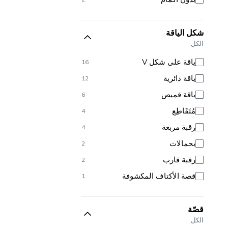
شكل الياقة
الكل
ياقة على شكل V
16
ياقة دائرية
12
ياقة قميص
6
مُتَقَاطِع
4
رقبة مربعة
4
بحمالات
2
رقبة قارب
2
قصة الأكتاف المكشوفة
1
قصّة
الكل