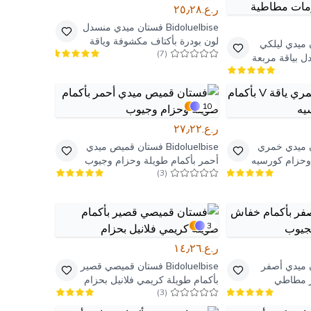
ر.ع.٢٥٫٢٨
Bidoluelbise
فستان ميدي منسدل
لون بودرة بأكتاف مكشوفة وياقة
ميدي ليلكي
)
7
(
مكشكشة
 بياقة مربعة
رة بزمات
10
ر.ع.٢٧٫٢٢
 ميدي خمري
Bidoluelbise
فستان قميص ميدي
أحمر بأكمام طويلة وحزام وجيوب
)
3
(
3
ر.ع.١٤٫٢٦
 ميدي أصفر
Bidoluelbise
فستان قميصي قصير
 مطاطي
بأكمام طويلة كريمي فلانيل بحزام
)
3
(