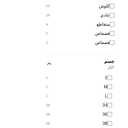
كلوش
33
عادي
19
متقاطع
4
فضفاض
2
فضفاض
1
جسم
الكل
S
2
M
2
L
2
34
28
36
28
38
28