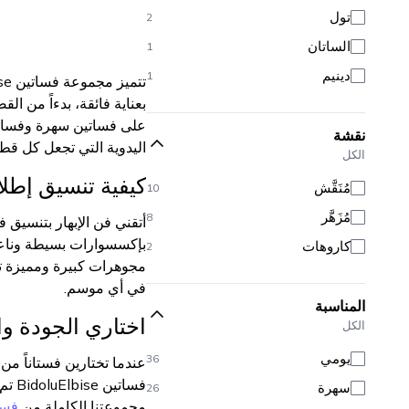
تول
2
الساتان
1
دينيم
1
بعناية فائقة، بدءاً من ال
على فساتين سهرة وفساتين
نقشة
اليدوية التي تجعل كل قطع
الكل
كيفية تنسيق إطلالتك مع
مُنَقَّش
10
مُزَهَّر
8
بإكسسوارات بسيطة وناعمة،
كاروهات
2
مجوهرات كبيرة ومميزة تض
في أي موسم.
المناسبة
اختاري الجودة وال
الكل
يومي
36
عندما تختارين فستاناً م
فسات
سهرة
26
مجموعتنا الكاملة من
فسا