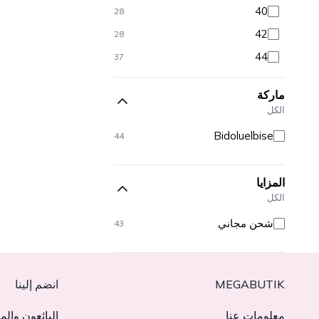
40
28
42
28
44
37
46
38
ماركة
48
40
الكل
50
39
Bidoluelbise
44
52
30
54
30
المزايا
الكل
شحن مجاني
43
MEGABUTIK
انضم إلينا
معلومات عنا
البائعون والم