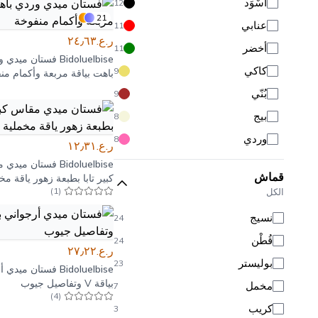
أَسْوَد
12
21
عنابي
11
ر.ع.٢٤٫٦٣
أخضر
11
Bidoluelbise
فستان ميدي و
كاكي
9
باهت بياقة مربعة وأكمام من
بُنّي
9
بيج
8
وردي
8
ر.ع.١٢٫٣١
أحمر
7
Bidoluelbise
فستان ميدي 
قماش
كبير تابا بطبعة زهور ياقة مخ
أزرق
6
)
1
(
الكل
وردي بودري
4
نسيج
24
أصفر
4
قُطْن
24
ر.ع.٢٧٫٢٢
برتقالي
3
بوليستر
23
Bidoluelbise
فستان ميدي أ
بيضاء
3
بياقة V وتفاصيل جيوب
مخمل
7
)
4
(
رمادي
2
كريب
3