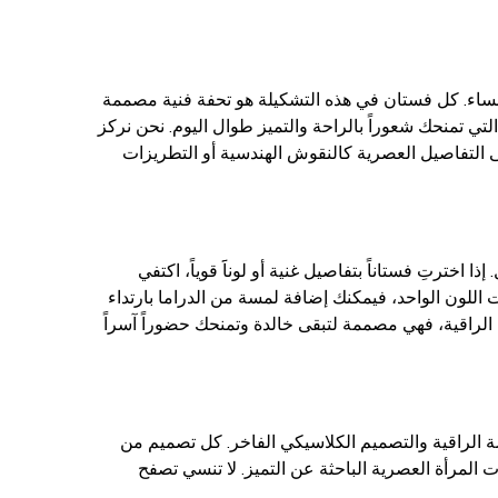
في عالم أزياء النساء. كل فستان في هذه التشكيلة هو تحفة فنية مصممة
 التي تمنحك شعوراً بالراحة والتميز طوال اليوم. نحن نركز
 التفاصيل العصرية كالنقوش الهندسية أو التطريزات
 أو متوسطة الطول. إذا اخترتِ فستاناً بتفاصيل غنية أو لوناََ قوياً، اكتفي
اللون الواحد، فيمكنك إضافة لمسة من الدراما بارتداء
لراقية، فهي مصممة لتبقى خالدة وتمنحك حضوراً آسراً
ة الراقية والتصميم الكلاسيكي الفاخر. كل تصميم من
 تطلعات المرأة العصرية الباحثة عن التميز. لا تنسي تصفح