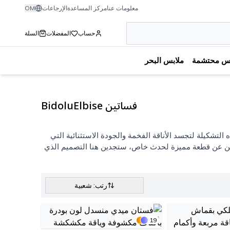
معلومات عنا
مركز المساعدة
الإرجاعات
OM
حساب
المفضلات
السلة
بس محتشمة
ملابس البحر
فساتين BidoluElbise
طفي الأنظار مع مجموعتنا الحصرية من فساتين BidoluElbise. صُممت هذه التشكيلة لتجسد الأناقة الفخمة والجودة الاستثنائية التي
حثين عن قطعة مميزة لحدث خاص، ستجدين هنا التصميم الذي
رتب: شعبية
19