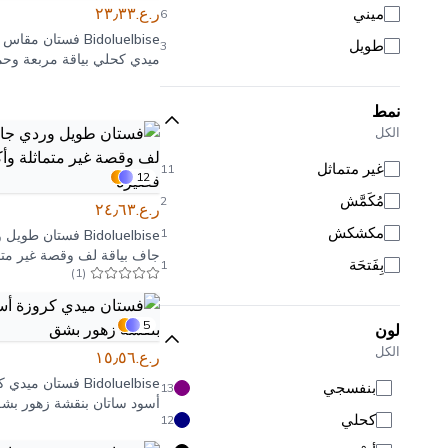
ر.ع.٢٣٫٣٣
ميني
6
Bidoluelbise
فستان مقاس ك
طويل
3
ميدي كحلي بياقة مربعة وحم
نمط
الكل
غير متماثل
11
12
مُكَمَّش
2
ر.ع.٢٤٫٦٣
مكشكش
1
Bidoluelbise
فستان طويل و
جاف بياقة لف وقصة غير متم
بِفَتحَة
1
)
1
(
وأكمام قصيرة
5
لون
الكل
ر.ع.١٥٫٥٦
Bidoluelbise
فستان ميدي ك
بنفسجي
13
أسود ساتان بنقشة زهور بش
كحلي
12