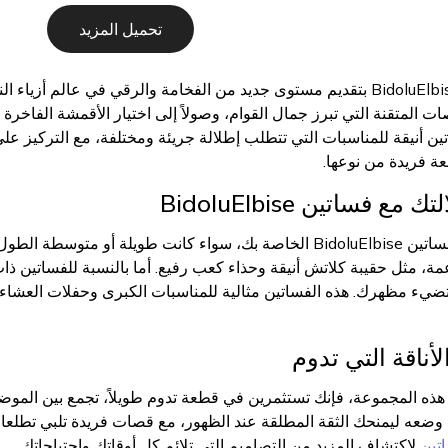
تحميل المزيد
تتميز مجموعة فساتين BidoluElbise بتقديم مستوى جديد من الفخامة والرقي 
قصات المتقنة التي تبرز جمال القوام، وصولاً إلى اختيار الأقمشة الفاخرة
 أنيقة للمناسبات التي تتطلب إطلالة جريئة ومختلفة، مع التركيز على
ة فريدة من نوعها.
 فساتين BidoluElbise
أتقني فن الإبهار بتنسيق فساتين BidoluElbise الخاصة بك، سواء كانت طويلة
 مثل حقيبة كلاتش أنيقة وحذاء كعب رفيع. أما بالنسبة للفساتين ذات 
يء مظهرك. هذه الفساتين مثالية للمناسبات الكبرى وحفلات العشاء ا
أناقة التي تدوم
ن هذه المجموعة، فإنك تستثمرين في قطعة تدوم طويلاً، تجمع بين الموض
ين BidoluElbise تم وضعه ليمنحك الثقة المطلقة عند الظهور، مع قصات فريدة تلبي
تين
لاكتشاف المزيد من التصاميم التي تلائم كل أوقاتك واحتياجاتك.