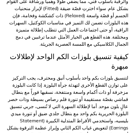
والرقبة بأسلوب فني، مما يضفي طولاً وهمياً ورشاقة على القوام
بشكل عام. سواء اخترتِ قصّة ضيقة (Fitted) لإبراز منحنيات
الجسم أو قصّة واسعة (Relaxed) ذات كشكشة وفخامة، فإن
هذه البلوزات تضمن لك التميز في مناسبات الكوكتيل، السهرات
الراقية، أو حتى اجتماعات العمل التي تتطلب إطلالة متميزة
ومختلفة. هذه القطع هي الخيار الأمثل عندما ترغبين في دمج
الجمال الكلاسيكي مع اللمسة العصرية الجريئة.
كيفية تنسيق بلوزات الكم الواحد لإطلالات
مبهرة
لتنسيق بلوزات بكم واحد بأسلوب أنيق ومحترف، يجب التركيز
على توازن القطع الأخرى لتهدئة جرأة البلوزة. إذا كانت البلوزة
مزخرفة أو ذات أكمام واسعة ومنتفخة، نسقيها فوراً مع بنطال
قماشي بقصّة مستقيمة أو تنورة قلم رصاص بسيطة وذات خصر
عالٍ بلون موحد. أما لإطلالة السهرة التي لا تُنسى، جربي تنسيق
البلوزة الحريرية بكم واحد مع بنطال جلدي ضيق أو تنورة ميدي
بليسيه، واستخدمي الأقراط المتدلية الكبيرة (Statement
Earrings) لتعويض غياب الكم الثاني وإبراز عظمة الترقوة بشكل