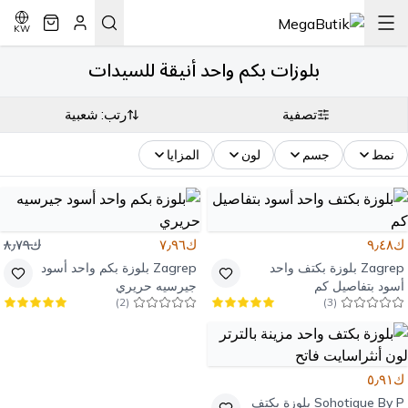
KW
بلوزات بكم واحد أنيقة للسيدات
تصفية
رتب: شعبية
نمط
جسم
لون
المزايا
ك٩٫٤٨
ك٧٫٩٦
ك٨٫٧٩
Zagrep
بلوزة بكتف واحد
Zagrep
بلوزة بكم واحد أسود
أسود بتفاصيل كم
جيرسيه حريري
)
2
(
)
3
(
ك٥٫٩١
Sohotique By P
بلوزة بكتف