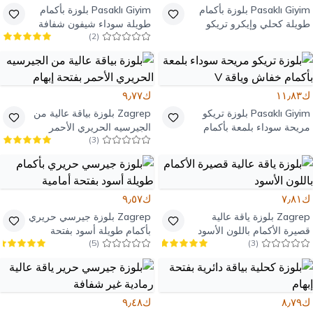
Pasaklı Giyim
بلوزة بأكمام
Pasaklı Giyim
بلوزة بأكمام
طويلة كحلي وإيكرو تريكو
طويلة سوداء شيفون شفافة
)
2
(
مضلع مخططة
ك١١٫٨٣
ك٩٫٧٧
Pasaklı Giyim
بلوزة تريكو
Zagrep
بلوزة بياقة عالية من
مريحة سوداء بلمعة بأكمام
الجيرسيه الحريري الأحمر
)
3
(
خفاش وياقة V
بفتحة إبهام
ك٧٫٨١
ك٩٫٥٧
Zagrep
بلوزة ياقة عالية
Zagrep
بلوزة جيرسي حريري
قصيرة الأكمام باللون الأسود
بأكمام طويلة أسود بفتحة
)
5
(
)
3
(
أمامية
ك٨٫٧٩
ك٩٫٤٨