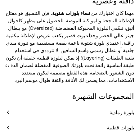
دافئة وعصرية
مهما كان اختيارك من
نساء بلوزات شتوية
، فإن التنسيق هو مفتاح
الإطلالة الناجحة والمواكبة للموضة. للحصول على مظهر كاجوال
أنيق، نسّقي البلوزة المحبوكة الفضفاضة (Oversized) مع بنطال
جينز عالي الخصر وحذاء بوت قصير بكعب عريض. لإطلالة مكتبية
راقية، اعتمدي بلوزة شتوية ناعمة بقصة مستقيمة مع تنورة ميدي
جلدية أو بنطال رسمي واسع الساقين. لا تترددي في استخدام
تقنية الطبقات (Layering)؛ إذ يمكن لبلوزة قطنية خفيفة أن تكون
طبقة أساسية رائعة تحت بلوزتك الصوفية المفضلة لضمان الدفء
دون الشعور بالضخامة. هذه القطع مصممة لتكون متعددة
الاستخدامات، مما يضمن لكِ الأناقة والثقة طوال موسم البرد.
المجموعات الشهيرة
بلوزة رمادية
بلوزات قطنية