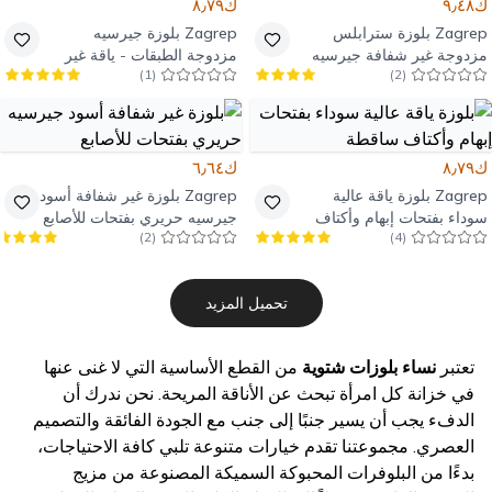
ك٩٫٤٨
ك٨٫٧٩
Zagrep
بلوزة سترابلس
Zagrep
بلوزة جيرسيه
مزدوجة غير شفافة جيرسيه
مزدوجة الطبقات - ياقة غير
)
1
(
)
2
(
حريري أسود بفتحة إبهام
متماثلة - فتحات أصابع - أزرق
كوبالت وأسود
ك٨٫٧٩
ك٦٫٦٤
Zagrep
بلوزة ياقة عالية
Zagrep
بلوزة غير شفافة أسود
سوداء بفتحات إبهام وأكتاف
جيرسيه حريري بفتحات للأصابع
)
2
(
)
4
(
ساقطة
تحميل المزيد
تعتبر
نساء بلوزات شتوية
من القطع الأساسية التي لا غنى عنها
في خزانة كل امرأة تبحث عن الأناقة المريحة. نحن ندرك أن
الدفء يجب أن يسير جنبًا إلى جنب مع الجودة الفائقة والتصميم
العصري. مجموعتنا تقدم خيارات متنوعة تلبي كافة الاحتياجات،
بدءًا من البلوفرات المحبوكة السميكة المصنوعة من مزيج