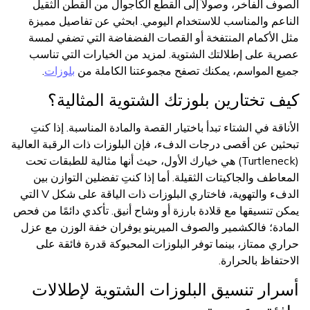
الصوف الفاخر، وصولاً إلى القطع الكاجوال من القطن الثقيل
الناعم والمناسب للاستخدام اليومي. ابحثي عن تفاصيل مميزة
مثل الأكمام المنتفخة أو القصات الفضفاضة التي تضفي لمسة
عصرية على إطلالتك الشتوية. لمزيد من الخيارات التي تناسب
جميع المواسم، يمكنك تصفح مجموعتنا الكاملة من
بلوزات
.
كيف تختارين بلوزتك الشتوية المثالية؟
الأناقة في الشتاء تبدأ باختيار القصة والمادة المناسبة. إذا كنتِ
تبحثين عن أقصى درجات الدفء، فإن البلوزات ذات الرقبة العالية
(Turtleneck) هي خيارك الأول، حيث أنها مثالية للطبقات تحت
المعاطف والجاكيتات الثقيلة. أما إذا كنتِ تفضلين التوازن بين
الدفء والتهوية، فاختاري البلوزات ذات الياقة على شكل V التي
يمكن تنسيقها مع قلادة بارزة أو وشاح أنيق. تأكدي دائمًا من فحص
المادة؛ فالكشمير والصوف الميرينو يوفران خفة الوزن مع عزل
حراري ممتاز، بينما توفر البلوزات المحبوكة قدرة فائقة على
الاحتفاظ بالحرارة.
أسرار تنسيق البلوزات الشتوية لإطلالات