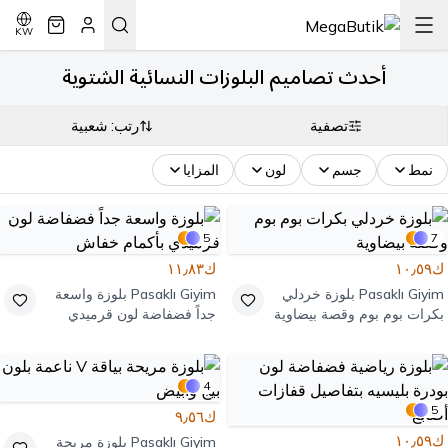
KW
أحدث تصاميم البلوزات النسائية الشتوية
تصفية
رتب: شعبية
نمط
جسم
لون
المزايا
5
7
ك١٠٫٥٩
ك١١٫٨٣
Pasaklı Giyim
بلوزة خردلي
Pasaklı Giyim
بلوزة واسعة
بكرات بوم بوم وقصة بيضاوية
جداً فضفاضة لون قرميدي
بأكمام خفاش
4
5
ك٩٫٥٦
ك١٠٫٥٩
Pasaklı Giyim
بلوزة مريحة