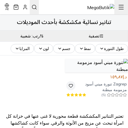
AE
تنانير نسائية مكشكشة بأحدث الموديلات
تصفية
رتب: شعبية
طول التنورة
نمط
جسم
لون
المزايا
د.إ١٥٩٫٨٧
Zagrep
تنورة ميني أسود
مزمومة مبطنة
)
5
(
تعتبر التنانير المكشكشة قطعة محورية لا غنى عنها في خزانة كل
امرأة تبحث عن مزيج من الأنوثة والرقي. سواء كانت كشاكشها