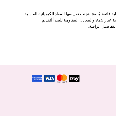
 فائقة. يُنصح بتجنب تعريضها للمواد الكيميائية القاسية،
مثل العطور أو مواد التنظيف، مباشرة. نحن نضمن جودة المواد المستخدمة، حيث نركز على الفضة عيار 925 والمعادن المقاومة للصدأ لتقديم
لتفاصيل الراقية.