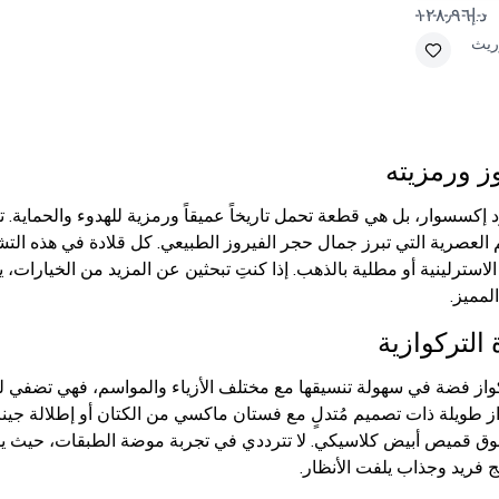
د.إ١٢٨٫٩٦
ريث
ز ورمزيته
إكسسوار، بل هي قطعة تحمل تاريخاً عميقاً ورمزية للهدوء والحماية. 
 العصرية التي تبرز جمال حجر الفيروز الطبيعي. كل قلادة في هذه التشكي
سترلينية أو مطلية بالذهب. إذا كنتِ تبحثين عن المزيد من الخيارات، 
لمميز.
التركوازية
واز فضة
في سهولة تنسيقها مع مختلف الأزياء والمواسم، فهي تضفي لمسة
ز طويلة ذات تصميم مُتدلٍ مع فستان ماكسي من الكتان أو إطلالة جينز 
وق قميص أبيض كلاسيكي. لا تترددي في تجربة موضة الطبقات، حيث يمك
فريد وجذاب يلفت الأنظار.