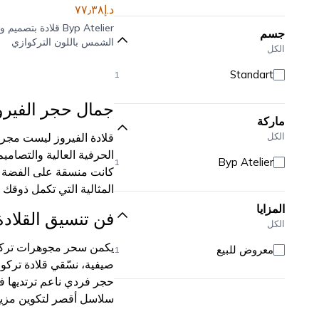
د.إ٧٧٫٣٨
Byp Atelier
قلادة بتصميم و
جسم
الشمس باللون التركوازي
الكل
Standart
1
جمال حجر الفيرو
ماركة
الكل
قلادة الفيروز ليست مجرد 
الحرفية العالية والتصاميم
Byp Atelier
1
كانت منسقة على الفضة الا
المثالية التي تكمل ذوقك ا
المزايا
فن تنسيق القلادة 
الكل
يكمن سحر
مجوهرات ترك
معروض للبيع
1
صيفية، نسّقي قلادة تركوا
حجر فردي ناعم ترتديها ف
سلاسل أقصر لتكوين مزيج 