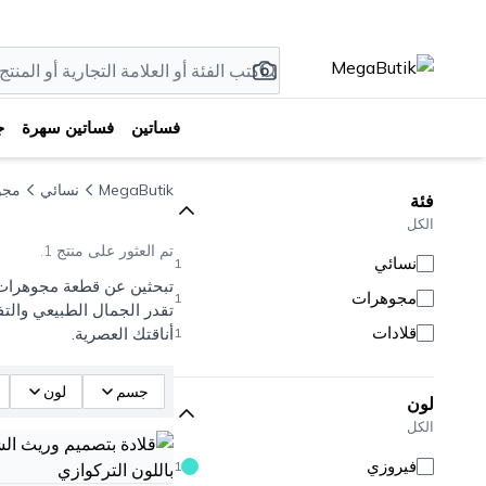
فساتين
فساتين سهرة
ج
MegaButik
نسائي
مجو
فئة
الكل
تم العثور على منتج 1.
نسائي
1
تبحثين عن قطعة مجوهرات 
مجوهرات
1
تقدر الجمال الطبيعي والتف
قلادات
أناقتك العصرية.
1
جسم
لون
لون
الكل
فيروزي
1