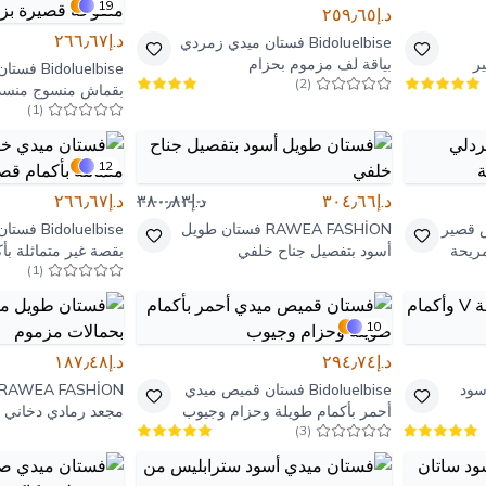
19
د.إ٢٥٩٫٦٥
د.إ٢٦٦٫٦٧
Bidoluelbise
فستان ميدي زمردي
ر
بياقة لف مزموم بحزام
Bidoluelbise
فستان 
)
2
(
بقماش منسوج منسدل
)
1
(
وأكمام منفوخة قصي
مطاطية
12
د.إ٣٠٤٫٦٦
د.إ٣٨٠٫٨٣
د.إ٢٦٦٫٦٧
 قصير
RAWEA FASHİON
فستان طويل
Bidoluelbise
فستان
ريحة
أسود بتفصيل جناح خلفي
بقصة غير متماثلة بأ
)
1
(
وياقة كروزايه
10
د.إ٢٩٤٫٧٤
د.إ١٨٧٫٤٨
سود
Bidoluelbise
فستان قميص ميدي
RAWEA FASHİON
أحمر بأكمام طويلة وحزام وجيوب
مجعد رمادي دخاني ب
)
3
(
مزموم