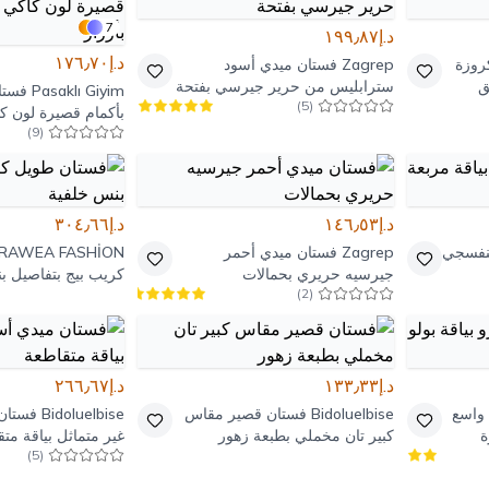
7
د.إ١٩٩٫٨٧
د.إ١٧٦٫٧٠
روزة
Zagrep
فستان ميدي أسود
ق
سترابليس من حرير جيرسي بفتحة
Pasaklı Giyim
فستا
)
5
(
بأكمام قصيرة لون ك
)
9
(
قميص بأزرار
د.إ١٤٦٫٥٣
د.إ٣٠٤٫٦٦
نفسجي
Zagrep
فستان ميدي أحمر
RAWEA FASHİON
جيرسيه حريري بحمالات
كريب بيج بتفاصيل ب
)
2
(
د.إ١٣٣٫٣٣
د.إ٢٦٦٫٦٧
واسع
Bidoluelbise
فستان قصير مقاس
Bidoluelbise
فستان
ة
كبير تان مخملي بطبعة زهور
غير متماثل بياقة مت
)
5
(