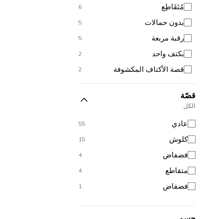
مُتَقَاطِع
6
بدون حمالات
5
رقبة مربعة
5
بكتف واحد
2
قصة الأكتاف المكشوفة
2
رقبة عالية
2
قصّة
ياقة على شكل حرف U
1
الكل
عادي
55
كلوش
15
فضفاض
4
متقاطع
4
فضفاض
1
جسم