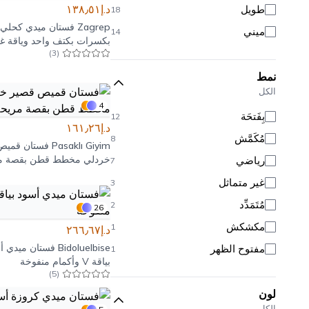
د.إ١٣٨٫٥١
طويل
18
Zagrep
فستان ميدي كحلي
ميني
14
بكسرات بكتف واحد وياقة غي
)
3
(
متماثلة
نمط
الكل
4
بِفَتحَة
12
د.إ١٦١٫٢٦
مُكَمَّش
8
Pasaklı Giyim
فستان قميص
خردلي مخطط قطن بقصة م
رياضي
7
غير متماثل
3
مُتَمَدِّد
2
26
مكشكش
1
د.إ٢٦٦٫٦٧
Bidoluelbise
فستان ميدي أ
مفتوح الظهر
1
بياقة V وأكمام منفوخة
)
5
(
لون
الكل