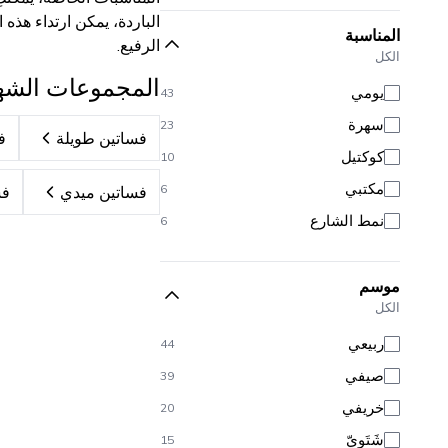
الباردة، يمكن ارتداء ه
المناسبة
الرفيع.
الكل
المجموعات الشه
يومي
43
سهرة
23
فساتين طويلة
ف
كوكتيل
10
مكتبي
6
فساتين ميدي
فس
نمط الشارع
6
موسم
الكل
ربيعي
44
صيفي
39
خريفي
20
شَتَوِيّ
15