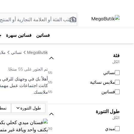
فساتين
فساتين سهرة
ج
MegaButik
نسائي
ملا
فئة
الكل
تم العثور على 55 منتجًا.
نسائي
55
أهلاً بكِ في وجهتكِ للرقي
ملابس نسائية
55
كانت اجتماعات عمل مهمة أو
فساتين
ملابسك.
55
طول التنورة
نمط
طول التنورة
الكل
ميدي
30