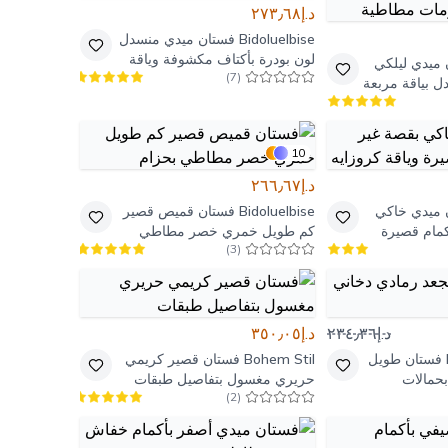
د.إ٢٧٣٫٦٨
Bidoluelbise
فستان ميدي منسدل
لون بودرة بأكتاف مكشوفة وياقة
ميدي ليلكي
)
7
(
مكشكشة
 بياقة مربعة
رة بزمات
10
د.إ٢٦٦٫٦٧
 ميدي خاكي
Bidoluelbise
فستان قميص قصير
كمام قصيرة
كم طويل خمري خصر مطاطي
)
3
(
بحزام
د.إ٢٣٤٫٣٦
د.إ٣٥٠٫٠٥
فستان طويل
Bohem Stil
فستان قصير كريمي
حمالات
حريري مغسول بتفاصيل طبقات
)
2
(