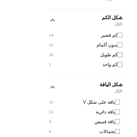
شكل الكم
الكل
كم قصير
24
بدون أكمام
12
كم طويل
10
كم واحد
2
شكل الياقة
الكل
ياقة على شكل V
12
ياقة دائرية
11
ياقة قميص
9
بحمالات
6