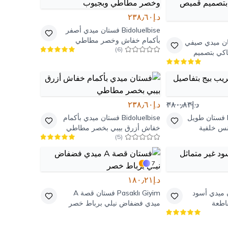
د.إ٢٣٨٫٦٠
Bidoluelbise
فستان ميدي أصفر
بأكمام خفاش وخصر مطاطي
ن ميدي صيفي
)
6
(
وبجيوب
اكي بتصميم
د.إ٣٨٠٫٨٣
د.إ٢٣٨٫٦٠
فستان طويل
Bidoluelbise
فستان ميدي بأكمام
نس خلفية
خفاش أزرق بيبي بخصر مطاطي
)
5
(
7
د.إ١٨٠٫٢١
 ميدي أسود
Pasaklı Giyim
فستان قصة A
قاطعة
ميدي فضفاض نيلي برباط خصر