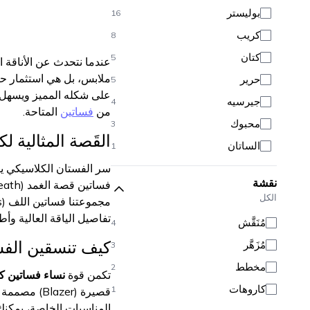
أصفر
5
بوليستر
16
بيضاء
5
كريب
8
برتقالي
4
كتان
5
عندما نتحدث عن الأناقة 
مُلَوَّن
1
ملابس، بل هي استثمار حق
حرير
5
عاجي
1
على شكله المميز ويسهل عل
جيرسيه
4
من
فساتين
المتاحة.
محبوك
3
القَصة المثالية ل
الساتان
1
دينيم
سر الفستان الكلاسيكي يكم
1
نقشة
مخمل
1
الكل
شيفون
1
تفاصيل الياقة العالية وأط
مُنَقَّش
4
تول
1
كيف تنسقين الفست
مُزَهَّر
3
رملي
1
مخطط
2
تكمن قوة
نساء فساتين ك
كاروهات
1
قصيرة (zer
المناسبات الخاصة، يمكنكِ 