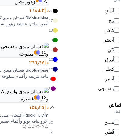
5
د.إ١٦٨٫٤٢
أَسْوَد
26
Bidoluelbise
فستان ميدي ك
بيج
17
أسود ساتان بنقشة زهور بش
كاكي
13
أخضر
13
بُنّي
11
21
أزرق
10
د.إ٢٦٦٫٦٧
كحلي
10
Bidoluelbise
فستان ميدي ب
بياقة مربعة وأكمام منفوخة
أحمر
8
بنفسجي
7
10
وردي
7
قماش
د.إ١٥٤٫٢٥
وردي بودري
6
الكل
Pasaklı Giyim
فستان ميدي 
عنابي
5
إكرو بياقة بولو وأكمام قصير
نسيج
30
)
1
(
رمادي
5
قُطْن
17