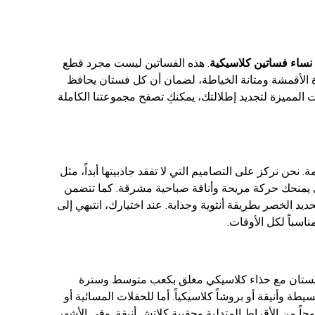
نساء فساتين كلاسيكية
. هذه الفساتين ليست مجرد قطع
 الأقمشة ومتانة الخياطة، لضمان أن كل فستان يحافظ
المميزة لتجديد إطلالتك، يمكنكِ تصفح مجموعتنا الكاملة
حن نركز على التصاميم التي لا تفقد جاذبيتها أبداً، مثل
الغمد (Sheath) المحتشمة والمثالية للمقابلات الرسمية، أو فستان الـ A-line الذي يمنحك حركة مريحة وأناقة صباحية مشرقة. كما تتضمن
ضل قدرتها على تحديد الخصر بطريقة أنثوية وجذابة. عند اختيارك، انتبهي إلى
اسباً لكل الأوقات.
الفستان مع حذاء كلاسيكي مغلق بكعب متوسط وسترة
 بسيطة وأنيقة أو بروشاً كلاسيكياً. أما للحفلات المسائية أو
وجاً من الأقراط المتدلية وحقيبة كلاتش أنيقة. وفي الأشهر