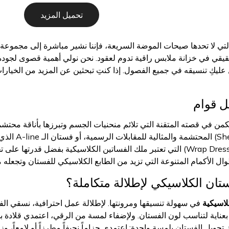
تحميل المزيد
التي لا تحدها صيحات الموضة السريعة، فإننا نشير مباشرة إلى مجموعة
يقي في خزانة ملابس راقية تدوم لعقود. نحن نولي أهمية قصوى لجودة
يكِ تنسيقه في جميع الفصول. إذا كنتِ تبحثين عن المزيد من الخيارات 
كل قوام
ن في قصته المتقنة التي تلائم منحنيات الجسم وتبرزها بأناقة محتشمة. ن
فساتين قصة 
مجموعتنا فساتين اللف (Wrap Dress) التي تعتبر ملك الفساتين الكلاسيكية بف
وال الأكمام المتنوعة التي تزيد من الطابع الكلاسيكي للفستان وتجعله من
ان الكلاسيكي لإطلالة متكاملة؟
لاسيكية
في سهولة تنسيقها ومرونتها. لإطلالة عمل احترافية، نسقي 
Bla) مصممة بعناية لتناسب لون الفستان. ولإضفاء لمسة من الرقي، اعتمدي قلادة
تحويل الفستان بلمسة واحدة: اعتمدي حزاماً نحيفاً مطرزاً أو لامعاً، وز