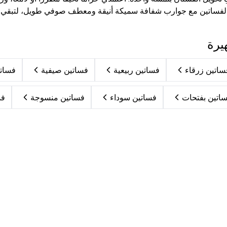
ذه الفساتين مع جوارب شفافة سميكة أنيقة ومعطف صوفي طويل، لتبق
يرة
ساتين زرقاء
فساتين ربيعية
فساتين صيفية
فساتي
اتين بفتحات
فساتين سوداء
فساتين منسوجة
فس