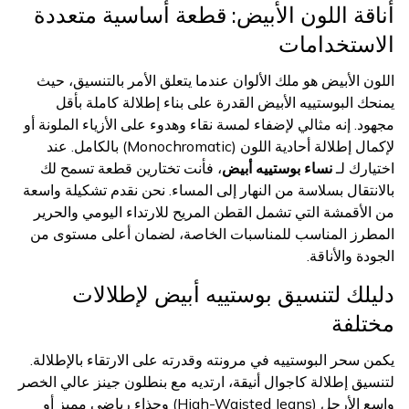
أناقة اللون الأبيض: قطعة أساسية متعددة
الاستخدامات
اللون الأبيض هو ملك الألوان عندما يتعلق الأمر بالتنسيق، حيث
يمنحك البوستييه الأبيض القدرة على بناء إطلالة كاملة بأقل
مجهود. إنه مثالي لإضفاء لمسة نقاء وهدوء على الأزياء الملونة أو
لإكمال إطلالة أحادية اللون (Monochromatic) بالكامل. عند
اختيارك لـ
نساء بوستييه أبيض
، فأنت تختارين قطعة تسمح لك
بالانتقال بسلاسة من النهار إلى المساء. نحن نقدم تشكيلة واسعة
من الأقمشة التي تشمل القطن المريح للارتداء اليومي والحرير
المطرز المناسب للمناسبات الخاصة، لضمان أعلى مستوى من
الجودة والأناقة.
دليلك لتنسيق بوستييه أبيض لإطلالات
مختلفة
يكمن سحر البوستييه في مرونته وقدرته على الارتقاء بالإطلالة.
لتنسيق إطلالة كاجوال أنيقة، ارتديه مع بنطلون جينز عالي الخصر
واسع الأرجل (High-Waisted Jeans) وحذاء رياضي مميز أو