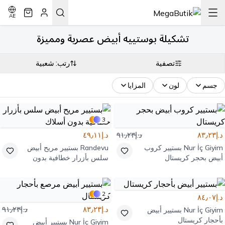
AE
تشكيلة بوستييه أبيض عصرية ومميزة
تصفية
رتب: شعبية
جسم
لون
المزايا
3
د.إ٨٣٫٢٣
د.إ٩١٫٢٣
د.إ٤٩٫١١
Nur İç Giyim
بستيير كروب
Randevu
بستيير مريح أبيض
أبيض بحجر كريستال
سلس بأزرار خطافية بدون
أسلاك
2
د.إ٨٤٫٠٧
د.إ٨٣٫٢٣
د.إ٩١٫٢٣
Nur İç Giyim
بستيير أبيض
بأحجار كريستال
Nur İç Giyim
بستيير أبيض