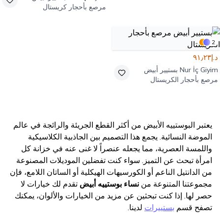
مرصع بأحجار كريستال
2
د.إ٩١٫٢٣
Nur İç Giyim
بستيير أبيض
مرصع بأحجار الكريستال
يعتبر البوستييه الأبيض من أكثر القطع الجريئة والرائجة في عالم
الموضة النسائية. يجمع هذا التصميم بين الجاذبية الكلاسيكية
واللمسة العصرية، مما يجعله عنصراً لا غنى عنه في خزانة كل
امرأة تبحث عن التميز. سواء كنت تفضلين الموديلات المصنوعة
من الدانتيل الناعم أو الكورسيهات الهيكلية أو الساتان اللامع، فإن
مجموعتنا المتنوعة من
نساء بوستييه أبيض
تقدم لك خيارات لا
حصر لها. إذا كنت تبحثين عن مزيد من الخيارات والألوان، يمكنك
تصفح قسم
بستييرات
لدينا.