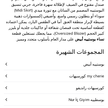
صندل مفتوح في الصيف. لإطلالة سهرة فاخرة، جربي تنسيق
البوستييه المصمم من الساتان مع تنورة ميدي (Midi Skirt)
سوداء أو بنطلون رسمي واسع، وأضيفي إكسسوارات ذهبية
بسيطة لإبراز منطقة العنق. أما في الطقس البارد، يمكن اعتماده
كقطعة أساسية تحت قمصان شفافة أو جاكيتات جلدية أو بليزر
كبير الحجم (Oversized Blazer)، مما يجعلك تستغلين قطعة
نساء بوستييه أبيض
على مدار العام بأسلوب متجدد ومميز.
المجموعات الشهيرة
بوستييه أبيض
my cherie كورسيهات
كورسيهات رانديفو
بوسطييه Nur İç Giyim