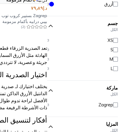
أزرق
3
د.إ٧٩٫٨٩
Zagrep
بستيير كروب توب 
بيبي درابيه بأكمام مزمومة
جسم
)
2
(
الكل
XS
3
تعد الصدرية الزرقاء قطعة 
S
3
الهادئة مثل الأزرق السما
M
3
جريئة وعصرية، لا تتردد
L
3
اختيار الصدرية ا
يختلف اختيارك لـ صدرية 
ماركة
الدانتيل الأزرق الداكن ت
الكل
Zagrep
3
ذات الأشرطة الرفيعة مظهر
أفكار لتنسيق الص
المزايا
الكل
تتميز الصدرية بقدرتها ا