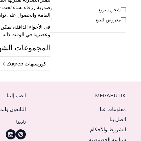
صدرية زرقاء نساء تحت جاك
شحن سريع
3
القامة والحصول على تواز
معروض للبيع
1
في الأجواء الدافئة، يمك
وعصرية في الوقت ذاته.
المجموعات الشه
كورسيهات Zagrep
MEGABUTIK
انضم إلينا
معلومات عنا
البائعون والم
اتصل بنا
تابعنا
الشروط والأحكام
سياسة الخصوصية