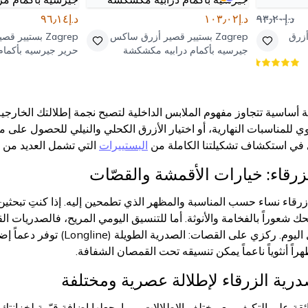
د.إ٩٣٫٢٠
د.إ١٠٣٫٠٢
د.إ٩٦٫١٤
أزرق
Zagrep
بستيير قصير أزرق ساكس
Zagrep
بستيير قصي
جيرسيه بأكمام درابيه مكشكشة
حرير جيرسيه بأكما
درابيه
أساسية تتجاوز مفهوم الملابس الداخلية لتصبح نجمة إطلالتك الخارجية. ي
وي للمناسبات النهارية، أو اختيار الأزرق الكحلي والنيلي للحصول على 
ي في استكشاف تشكيلتنا الكاملة من
البستييرات
التي تشمل العديد من ال
لزرقاء: خيارات الأقمشة والقصّات
زرقاء نساء حسب المناسبة والمظهر الذي تطمحين إليه. إذا كنتِ تبح
منحك شعوراً بالفخامة والأنوثة. أما للتنسيق اليومي المريح، فالصدريات
الأفضل لراحة تدوم طوال اليوم.
اً أنثوياً ناعماً يمكن تنسيقه تحت القمصان الشفافة.
درية الزرقاء لإطلالة عصرية ومختلفة
لفائقة على التكيف مع مختلف الإطلالات، مما يجعلها إضافة قيّمة لخزا