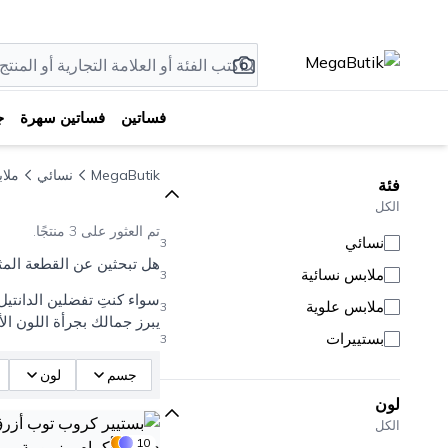
فساتين
فساتين سهرة
ج
MegaButik
نسائي
ملا
فئة
الكل
تم العثور على 3 منتجًا.
نسائي
3
هل تبحثين عن القطعة المث
ملابس نسائية
3
سواء كنتِ تفضلين الدانتيل
ملابس علوية
3
يبرز جمالك بجرأة اللون الأ
بستييرات
3
جسم
لون
لون
الكل
10