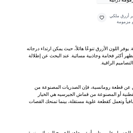
ر أزرق ملكي
م مزمومة
وفر اللون الأزرق تنوعًا هائلاً، حيث يمكن ارتداء درجاته
مظهر أكثر فخامة وجاذبية مسائية. عند البحث عن إطلالة
تصاميم الراقية.
ثين عن قطعة رومانسية، فإن الصدريات المصنوعة من
 القطنية أو المصنوعة من قماش الجيرسيه هي الخيار
 ركزي على القصات: الصدرية الطويلة (Longline) توفر دعماً إضافياً وتعمل كقطعة علوية مستقلة، بينما تمنحك القصات
نتك. للحصول على مظهر أنيق وجاهز للخروج المسائي، نسقي