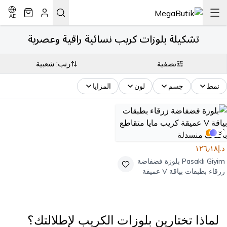
AE
تشكيلة بلوزات كريب نسائية راقية وعصرية
تصفية
رتب: شعبية
نمط
جسم
لون
المزايا
3
د.إ١٢٦٫١٨
Pasaklı Giyim
بلوزة فضفاضة
زرقاء بطبقات بياقة V عميقة
كريب مايا متقاطع بأكتاف
منسدلة
لماذا تختارين بلوزات الكريب لإطلالتك؟