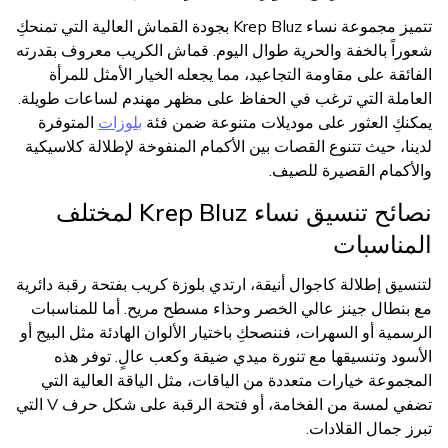
تتميز مجموعة نساء Krep Bluz بجودة القماش العالية التي تمنحكِ
شعوراً بالخفة والحرية طوال اليوم. قماش الكريب معروف بقدرته
الفائقة على مقاومة التجاعيد، مما يجعله الخيار الأمثل للمرأة
العاملة التي ترغب في الحفاظ على مظهر مهندم لساعات طويلة.
يمكنكِ العثور على موديلات متنوعة ضمن فئة
بلوزات
المتوفرة
لدينا، حيث تتنوع القصات بين الأكمام المنفوخة لإطلالة كلاسيكية
والأكمام القصيرة للصيف.
نصائح تنسيق نساء Krep Bluz لمختلف
المناسبات
لتنسيق إطلالة كاجوال أنيقة، ارتدي بلوزة كريب بفتحة رقبة دائرية
مع بنطال جينز عالي الخصر وحذاء مسطح مريح. أما للمناسبات
الرسمية أو السهرات، فننصحكِ باختيار الألوان الهادئة مثل البيج أو
الأسود وتنسيقها مع تنورة ميدي ضيقة وكعب عالٍ. توفر هذه
المجموعة خيارات متعددة من الياقات، مثل الياقة العالية التي
تضفي لمسة من الفخامة، أو فتحة الرقبة على شكل حرف V التي
تبرز جمال القلادات.