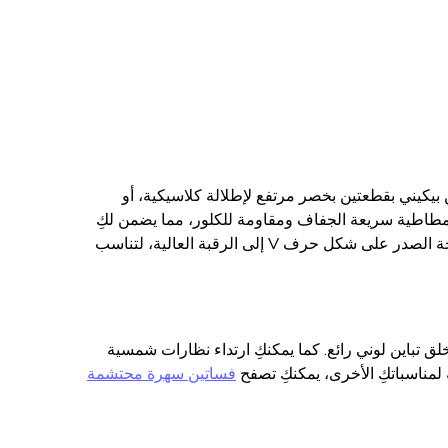
ن بيكيني بقطعتين بخصر مرتفع لإطلالة كلاسيكية، أو
مطاطية سريعة الجفاف ومقاومة للكلور، مما يضمن لكِ
الحفاظ على زهاء اللون الأحمر وجاذبيته لفترات طويلة. كما نوفر خيارات بياقات متنوعة، من فتحة الصدر على شكل حرف V إلى الرقبة العالية، لتناسب
لق تباين لوني رائع. كما يمكنكِ ارتداء نظارات شمسية
مناسباتكِ الأخرى، يمكنكِ تصفح
فساتين سهرة محتشمة