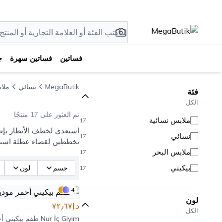
فساتين
فساتين سهرة
ج
MegaButik
نسائي
ملا
فئة
الكل
تم العثور على 17 منتجًا.
ملابس نسائية
17
استعدي لخطف الأنظار بإطل
نسائي
17
تخططين لقضاء عطلة استوائي
ملابس البحر
17
بيكيني
جسم
لون
17
4
لون
د.إ٧٢٫٦٧
الكل
Nur İç Giyim
طقم بيكيني أ