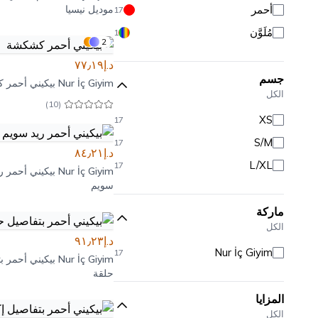
أحمر
موديل نيسيا
17
مُلَوَّن
1
2
د.إ٧٧٫١٩
جسم
Nur İç Giyim
بيكيني أحمر 
الكل
)
10
(
XS
17
S/M
17
د.إ٨٤٫٢١
L/XL
17
Nur İç Giyim
بيكيني أحمر ر
سويم
ماركة
الكل
د.إ٩١٫٢٣
Nur İç Giyim
17
Nur İç Giyim
بيكيني أحمر ب
حلقة
المزايا
الكل