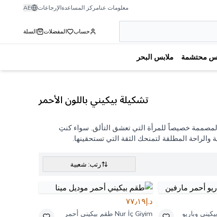
معلومات عنا
مركز المساعدة
الإرجاعات
AE
حساب
المفضلات
السلة
بس محتشمة
ملابس البحر
تشكيلة بيكيني باللون الأحمر
لمصممة خصيصاً للمرأة التي تعشق التألق. سواء كنتِ
ة والراحة المطلقة لتمنحك الثقة التي تستحقينها.
رتب: شعبية
د.إ٧٧٫١٩
كيني وباريو
Nur İç Giyim
طقم بيكيني أحمر