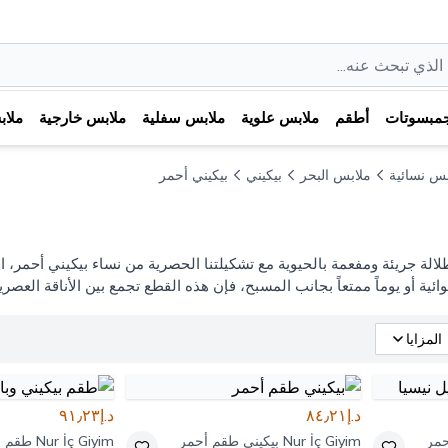
مبسوتات
أطقم
ملابس علوية
ملابس سفلية
ملابس خارجية
ملا
بس نسائية
ملابس البحر
بيكيني
بيكيني أحمر
الة جريئة ومفعمة بالحيوية مع تشكيلتنا الحصرية من نساء بيكيني أحمر، ا
ة أو يوماً ممتعاً بجانب المسبح، فإن هذه القطع تجمع بين الأناقة العصري
المزايا
د.إ٨٤٫٢١
د.إ٩١٫٢٣
حمر
Nur İç Giyim
بيكيني طقم أحمر
Nur İç Giyim
طقم بي