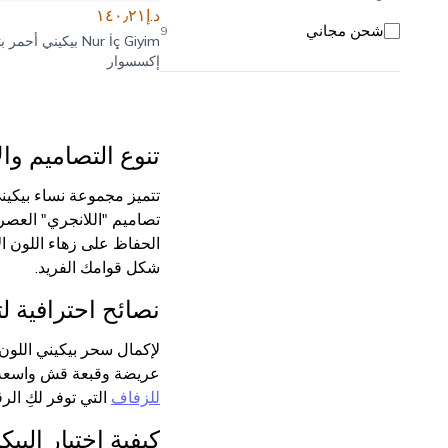
د.إ١٤٠٫٢١
شحن مجاني
9
Nur İç Giyim
بيكيني أحمر ب
إكسسوار
تنوع التصاميم وا
تتميز مجموعة نساء بيكيني
تصاميم "اللانجري" العصر
شكل قوامك الفريد.
نصائح احترافية ل
لإكمال سحر بيكيني اللون 
عريضة وقبعة قش واسعة لل
للزفاف
التي توفر لكِ ال
كيفية اختيار الب