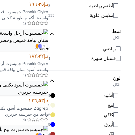
د.إ١٩٦٫٣٥
أطقم رياضية
3
Pasaklı Giyim
جمبسوت قص
ملابس علوية
333
واسعة بأكمام طويلة كحلي ن
)
1
(
كوبرو بجيوب
ملابس سفلية
181
نمط
ملابس خارجية
72
الكل
ملابس محتشمة
186
2
رياضي
9
ملابس البحر
116
د.إ١٨٢٫٣٢
فستان سهرة
1
بلوزات
Pasaklı Giyim
جمبسوت أر
95
واسعة أسود ستان بياقة قم
توبات قصيرة
10
)
1
(
وخصر مطاطي وجيوب
لون
بستييرات
20
الكل
قمصان
35
أَسْوَد
8
د.إ٢٢٦٫٥٣
بودي وبودي سوت
165
بيج
5
Zagrep
جمبسوت أسود بكت
هوديز
10
واحد من جيرسيه حريري
كاكي
5
)
4
(
تنانير
48
أزرق
5
بنطلونات
133
بُنّي
4