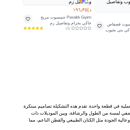
7
د.إ١٩٦٫٣٥
Pasaklı Giyim
جمبسوت مريح
خاكي بحزام وتفاصيل زم
سوت فضفاض
)
1
(
اكي بني بجيوب
لجمع بين الرقي والعملية في قطعة واحدة. تقدم هذه التشكيلة تصاميم مبتكرة
يضفي لمسة من الطول والرشاقة، وبين الموديلات ذات
ة كلاسيكية مفعمة بالأنوثة. نستخدم في MilaMia أقمشة فاخرة وعالية الجودة مثل الكتان الطبيعي والقطن الناعم، مما