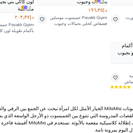
2
2
د.إ١٩٦٫٣٥
د.إ٢٠٣٫٣٧
رت
Pasaklı Giyim
جمبسوت موسلين
فضفاض كحلي بحمالات وجيوب
Pasaklı Giyim
جمب
بأكمام طويلة لون ك
وتفاصيل مطاطية
ة
قماش
تعتبر مجموعة نساءجمبسوتات MilaMia الخيار الأمثل لكل امرأة تبحث عن ا
لقصات المدروسة التي تتنوع بين الجمبسوت ذو الأرجل الواسعة الذي 
الخصر المحدد التي تمنحكِ إطلال
ل اليوم بمرونة تامة.