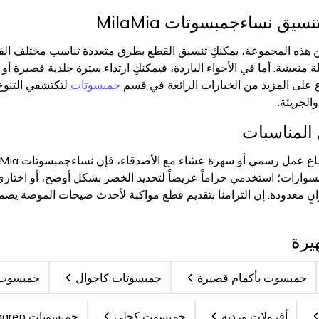
سيق نساءجمبسوتات MilaMia
 هذه المجموعة، يمكنكِ تنسيق القطع بطرق متعددة تناسب مختلف ا
نعشة. أما في الأجواء الباردة، فيمكنكِ ارتداء سترة جلدية قصيرة أ
لاع على المزيد من الخيارات الرائعة في قسم
جمبسوتات
لتكتشفي التنوع 
والجريئة.
 المناسبات
ارات؛ استخدمي حزاماً عريضاً لتحديد الخصر بشكل أوضح، أو اختاري
 معدودة. إن التزامنا بتقديم قطع مواكبة لأحدث صيحات الموضة يضمن ل
يرة
جمبسوت بأكمام قصيرة
جمبسوتات كاجوال
جمبسوت 
أفرولات وردية
جمبسوت كحلي
جمبسوتات Zagrep