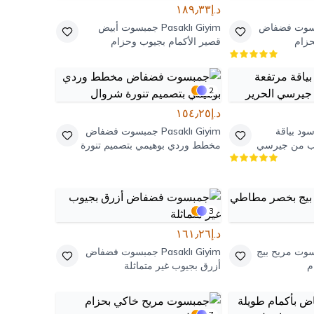
د.إ١٨٩٫٣٣
سوت فضفاض
Pasaklı Giyim
جمبسوت أبيض
حزام
قصير الأكمام بجيوب وحزام
2
د.إ١٥٤٫٢٥
د بياقة
Pasaklı Giyim
جمبسوت فضفاض
اب من جيرسي
مخطط وردي بوهيمي بتصميم تنورة
شروال
3
د.إ١٦١٫٢٦
وت مريح بيج
Pasaklı Giyim
جمبسوت فضفاض
م
أزرق بجيوب غير متماثلة