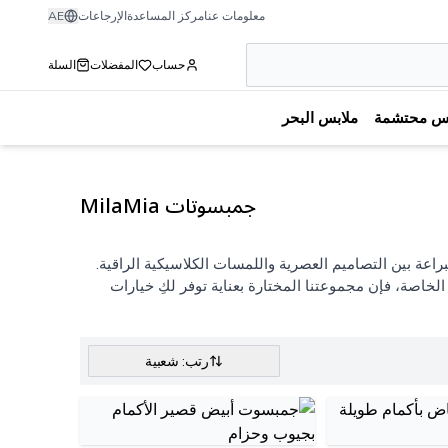
معلومات عنا
مركز المساعدة
الإرجاعات
AE
حساب
المفضلات
السلة
بس محتشمة
ملابس البحر
جمبسوتات MilaMia
كيلة نساءجمبسوتات MilaMia الاستثنائية التي تمزج ببراعة بين التصاميم العصرية واللمسات الكلاسيكية الراقية.
لخاصة، فإن مجموعتنا المختارة بعناية توفر لكِ خيارات
رتب: شعبية