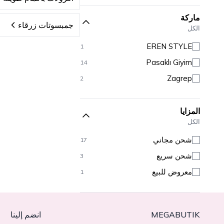
ماركة
جمبسوتات زرقاء
الكل
EREN STYLE
1
Pasaklı Giyim
14
Zagrep
2
المزايا
الكل
شحن مجاني
17
شحن سريع
3
معروض للبيع
1
MEGABUTIK
انضم إلينا