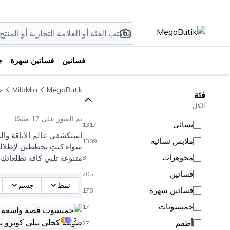
فساتين
فساتين سهرة
ج
MegaButik
MilaMia
جم
فئة
الكل
تم العثور على 17 منتجًا.
نسائي
1317
ملابس نسائية
1309
سواء كنتِ تخططين لإطلالة 
مجوهرات
متنوعة تلبي كافة تطلعاتكِ و
8
فساتين
205
نمط
جسم
فساتين سهرة
178
جمبسوتات
17
2
أطقم
27