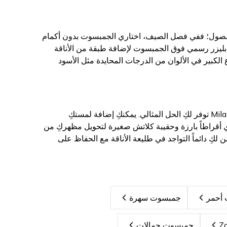
لفصول؛ ففي فصل الصيف، اختاري الجمبسوت بدون أكمام
و بليزر رسمي فوق الجمبسوت لإضافة طبقة من الأناقة
الكبير في الألوان من الدرجات المحايدة مثل الأسود
سواء كنتِ تستعدين لاجتماع عمل رسمي أو سهرة عشاء مع الأصدقاء، فإن نساءجمبسوتات MilaMia توفر لكِ الحل المثالي. يمكنكِ إضافة لمستكِ
 أقراطاً بارزة وحقيبة كلاتش صغيرة لتحويل مظهركِ من
كِ دائماً التواجد في طليعة الأناقة مع الحفاظ على
أحمر
جمبسوت سهرة
جمبسوت حمالات