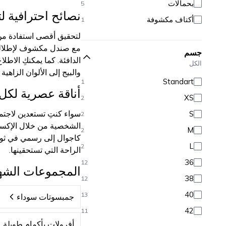
بحمالات
5
بيكيني
96
نصائح احترافية لتن
أكتاف مكشوفة
1
باريو وفساتين بحر
20
لتحقيق أقصى استفادة من
مع صندل مكشوف لإطلالة م
جسم
الدافئة. كما يمكنكِ الاط
الكل
والبيج إلى الألوان الزاهية 
Standart
1
أناقة عصرية لكل
XS
2
S
2
الشخصية من خلال الإكسسو
M
2
كاجوال إلى رسمي في ثوانٍ
L
2
الراحة التي تستحقينها.
36
12
المجموعات الشه
38
12
40
13
جمبسوتات سوداء
42
11
أفرولات بأكمام طويلة