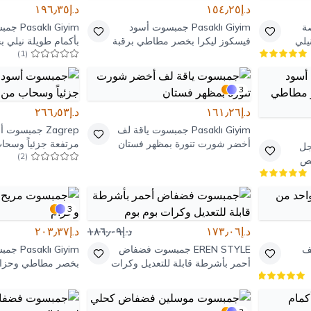
د.إ١٥٤٫٢٥
د.إ١٩٦٫٣٥
ة
Pasaklı Giyim
جمبسوت أسود
Pasaklı Giyim
جمب
يلي
فيسكوز ليكرا بخصر مطاطي برقبة
بأكمام طويلة نيلي ب
)
1
(
عميقة
3
د.إ١٦١٫٢٦
د.إ٢٦٦٫٥٣
Pasaklı Giyim
جمبسوت ياقة لف
Zagrep
جمبسوت أسو
أخضر شورت تنورة بمظهر فستان
مرتفعة جزئياً وسح
جل
)
2
(
الحرير
يص
3
د.إ١٧٣٫٠٦
د.إ١٨٦٫٠٩
د.إ٢٠٣٫٣٧
ف
EREN STYLE
جمبسوت فضفاض
Pasaklı Giyim
جمبس
أحمر بأشرطة قابلة للتعديل وكرات
بخصر مطاطي وحزا
بوم بوم