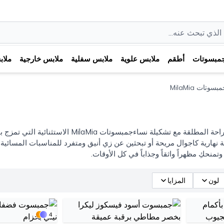
مبسوتات
أطقم
ملابس علوية
ملابس سفلية
ملابس خارجية
ملا
بسوتات MilaMia
استكشفي عالم الأناقة والراحة المطلقة مع تش
نهارية كاجوال مريحة أو تبحثين عن زي أنيق ومتفرد للمناسبات المسائية ا
تمنحكِ مظهراً واثقاً وجذاباً في كل الأوقات.
لون
المزايا
4