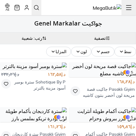
AE
جواكيت Genel Markalar
تصفية
رتب: شعبية
نمط
جسم
لون
المزايا
5
د.إ١٦٢٫٥٨
د.إ٢٣٢٫٢٦
د.إ١٦٨٫٢٨
Sohotique By P
سترة بومبر
أسود مزينة بالترتر
Pasaklı Giyim
جاكيت قصة
مريحة لون أخضر بنتون كاشيه
مضلع
4
5
د.إ١٥٩٫٨٦
د.إ١٦١٫٢٦
Pasaklı Giyim
جاكيت أكمام
Pasaklı Giyim
سترة كارديجان