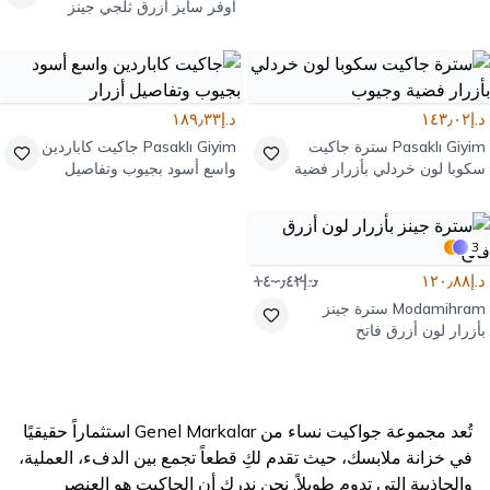
أوفر سايز أزرق ثلجي جينز
بغسيل ثلجي وجيوب
د.إ١٤٣٫٠٢
د.إ١٨٩٫٣٣
Pasaklı Giyim
سترة جاكيت
Pasaklı Giyim
جاكيت كاباردين
سكوبا لون خردلي بأزرار فضية
واسع أسود بجيوب وتفاصيل
وجيوب
أزرار
3
د.إ١٢٠٫٨٨
د.إ١٤٠٫٤٢
Modamihram
سترة جينز
بأزرار لون أزرق فاتح
تُعد مجموعة جواكيت نساء من Genel Markalar استثماراً حقيقيًا
في خزانة ملابسك، حيث تقدم لكِ قطعاً تجمع بين الدفء، العملية،
والجاذبية التي تدوم طويلاً. نحن ندرك أن الجاكيت هو العنصر