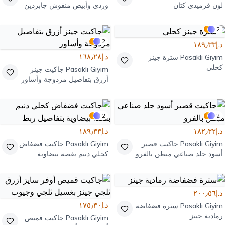
لون قرميدي كتان
وردي وأبيض منقوش جابردين
2
2
د.إ١٨٩٫٣٣
د.إ١٦٨٫٢٨
Pasaklı Giyim
سترة جينز
كحلي
Pasaklı Giyim
جاكيت جينز
أزرق بتفاصيل مزدوجة وأساور
2
2
د.إ١٨٢٫٣٢
د.إ١٨٩٫٣٣
Pasaklı Giyim
جاكيت قصير
Pasaklı Giyim
جاكيت فضفاض
أسود جلد صناعي مبطن بالفرو
كحلي دنيم بقصة بيضاوية
بتفاصيل ربط
د.إ٢٠٠٫٥٦
د.إ١٧٥٫٣٠
Pasaklı Giyim
سترة فضفاضة
رمادية جينز
Pasaklı Giyim
جاكيت قميص