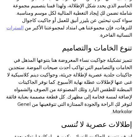
الحاسم الذي يحدد شكل الإطلالة، ولهذا قمنا بتصميم مجموعة
شاملة تضمن لكِ إيجاد التغطية المثالية لكل موسم ومناسبة.
سواء كنتِ تبحثين عن بليزر أنيق للعمل أو جاكيت كاجوال
للنزهات، فإن مجموعتنا هي امتداد لمجموعتنا الأكبر من
السترات
النسائية الفاخرة.
تنوع الخامات والتصاميم
تتميز تشكيلة جواكيت نساء المعروضة هنا بتنوعها المذهل في
الخامات والتصاميم التي تواكب أحدث صيحات الموضة. ستجدين
جاكيتات جلدية عصرية لإطلالة جريئة، وجواكيت دينم كلاسيكية لا
غنى عنها لإطلالات عطلة نهاية الأسبوع. كما نوفر الجاكيتات
المبطنة للطقس البارد وتلك المصنوعة من الصوف والشمواه
لإضافة لمسة فخامة إلى مظهرك. كل قطعة مصممة بعناية فائقة
لتوفر لكِ الراحة والجودة الممتازة التي تتوقعينها من Genel
Markalar.
إطلالات عصرية لا تُنسى
إن فن تنسيق الجاكيت النسائي يكمن في إمكانية ارتدائه بعدة