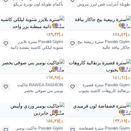
طويلة أنثرايت قص ليزر ببروش
بأكمام طويلة لون بودرة تريكو
وحزام
بملمس بارز
2
2
د.إ١٤٤٫٤٢
د.إ١٨٩٫٣٣
Pasaklı Giyim
سترة ربيعية بيج
Pasaklı Giyim
سترة بلايزر
جاكار بياقة عالية
شتوية ليلكي كاشيه بنقشة ذاتية
مبطنة بزر واحد
2
3
د.إ١٤١٫٦١
د.إ١٦٧٫٩٧
Pasaklı Giyim
سترة قصيرة
RAWEA FASHİON
جاكيت
برتقالية كاروهات كاشيه بجيوب
بومبر بني صوفي بخصر
مطاطي
3
2
د.إ١٣٣٫١٩
د.إ١٥٤٫٢٥
Pasaklı Giyim
سترة فضفاضة
Pasaklı Giyim
جاكيت بومبر