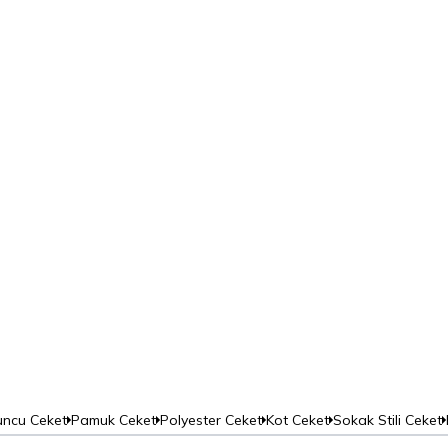
Detaylı Ceket
uncu Ceket
Pamuk Ceket
Polyester Ceket
Kot Ceket
Sokak Stili Ceket