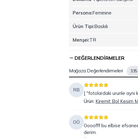
Persona:
Feminine
Ürün Tipi:
Baskılı
Menşei:
TR
DEĞERLENDIRMELER
Mağaza Değerlendirmeleri
335
RB
[ "fotolardaki urunle ayni 
Ürün
:
Kiremit Bol Kesim Mi
OÖ
Oooofff bu elbise efsane
derim.