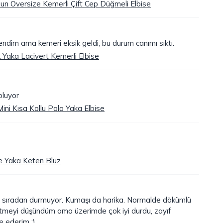
n Oversize Kemerli Çift Cep Düğmeli Elbise
endim ama kemeri eksik geldi, bu durum canımı sıktı.
Yaka Lacivert Kemerli Elbise
oluyor
ini Kısa Kollu Polo Yaka Elbise
e Yaka Keten Bluz
, sıradan durmuyor. Kumaşı da harika. Normalde dökümlü
etmeyi düşündüm ama üzerimde çok iyi durdu, zayıf
e ederim :)