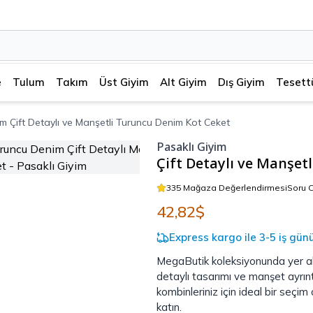
e
Tulum
Takım
Üst Giyim
Alt Giyim
Dış Giyim
Tesett
im Çift Detaylı ve Manşetli Turuncu Denim Kot Ceket
Pasaklı Giyim
Çift Detaylı ve Manşet
335 Mağaza Değerlendirmesi
Soru 
42,82$
Express kargo ile 3-5 iş gün
MegaButik koleksiyonunda yer ala
detaylı tasarımı ve manşet ayrın
kombinleriniz için ideal bir seçim 
katın.