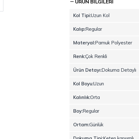
ÜRÜN BILGILERI
Kol Tipi:
Uzun Kol
Kalıp:
Regular
Materyal:
Pamuk Polyester
Renk:
Çok Renkli
Ürün Detayı:
Dokuma Detaylı
Kol Boyu:
Uzun
Kalınlık:
Orta
Boy:
Regular
Ortam:
Günlük
Dokuma Tipi:
Keten karışımlı