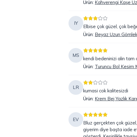
Ürün
:
Kahverengi Kaşe Uzu
IY
Elbise çok güzel, çok beğ
Ürün
:
Beyaz Uzun Gömlek 
MS
kendi bedeninizi alin tam 
Ürün
:
Turuncu Bol Kesim M
LR
kumasi cok kalitesizdi
Ürün
:
Krem Bej Yazlık Kar
EV
Bluz gerçekten çok güzel
giyerim diye başta iade 
gösterdi. Kesinlikle tavsiy