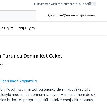
Hakkımızda
Yardım Merkezi
İptal & İade
US
Hesabım
Favorilerim
Sepetim
ür Giyim
Plaj Giyim
li Turuncu Denim Kot Ceket
Cevap
ü içerisinde kapınızda.
n Pasaklı Giyim imzalı bu turuncu denim kot ceket, çift
tılarıyla modern bir görünüm sunuyor. Hem spor hem de şık
olan bu kaliteli parça ile günlük stilinize enerjik bir dokunuş