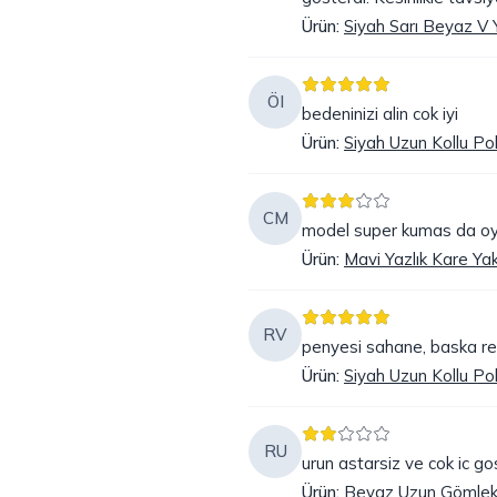
Ürün
:
Siyah Sarı Beyaz V 
ÖI
bedeninizi alin cok iyi
Ürün
:
Siyah Uzun Kollu Po
CM
model super kumas da oyl
Ürün
:
Mavi Yazlık Kare Ya
RV
penyesi sahane, baska ren
Ürün
:
Siyah Uzun Kollu Po
RU
urun astarsiz ve cok ic go
Ürün
:
Beyaz Uzun Gömlek 