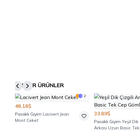
BENZER ÜRÜNLER
2
48,18$
33,89$
Pasaklı Giyim
Lacivert Jean
Mont Ceket
Pasaklı Giyim
Yeşil Dik 
Arkası Uzun Basic Tek
Gömlek