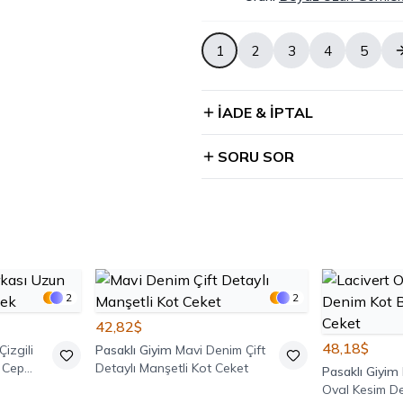
1
2
3
4
5
İADE & İPTAL
SORU SOR
2
2
42,82$
48,18$
Çizgili
Pasaklı Giyim
Mavi Denim Çift
 Cep
Detaylı Manşetli Kot Ceket
Pasaklı Giyim
Oval Kesim D