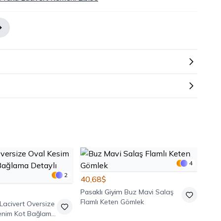
4
2
40,68$
Pasaklı Giyim
Buz Mavi Salaş
Flamlı Keten Gömlek
Lacivert Oversize
enim Kot Bağlama