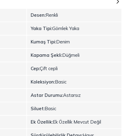
Desen:
Renkli
Yaka Tipi:
Gömlek Yaka
Kumaş Tipi:
Denim
Kapama Şekli:
Düğmeli
Cep:
Çift cepli
Koleksiyon:
Basic
Astar Durumu:
Astarsız
Siluet:
Basic
Ek Özellik:
Ek Özellik Mevcut Değil
Sürdürülebilirlik Detayı:
Hayır