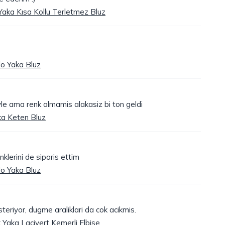
Yaka Kısa Kollu Terletmez Bluz
lo Yaka Bluz
e ama renk olmamis alakasiz bi ton geldi
ka Keten Bluz
klerini de siparis ettim
lo Yaka Bluz
steriyor, dugme araliklari da cok acikmis.
Yaka Lacivert Kemerli Elbise