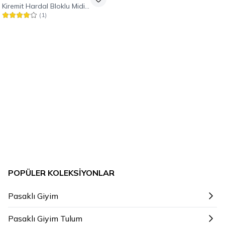
Etek Tulum
Kiremit Hardal Bloklu Midi
(
1
)
Beli Büzgülü Yırtmaçlı
Bohem Elbise
POPÜLER KOLEKSIYONLAR
Pasaklı Giyim
Pasaklı Giyim Tulum