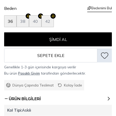
Beden
Bedenimi Bul
36
38
40
42
ŞIMDI AL
SEPETE EKLE
Genellikle 1-3 gün içerisinde kargoya verilir
Bu ürün
Pasaklı Giyim
tarafından gönderilecektir.
Dünya Çapında Teslimat
Kolay İade
ÜRÜN BILGILERI
Kol Tipi:
Askılı