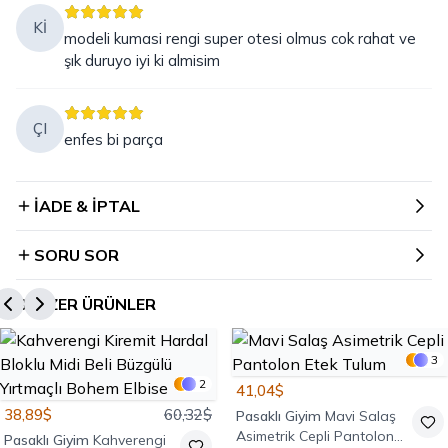
Kİ
modeli kumasi rengi super otesi olmus cok rahat ve
şık duruyo iyi ki almisim
ÇI
enfes bi parça
İADE & İPTAL
SORU SOR
BENZER ÜRÜNLER
3
2
41,04$
38,89$
60,32$
Pasaklı Giyim
Mavi Salaş
Asimetrik Cepli Pantolon
Pasaklı Giyim
Kahverengi