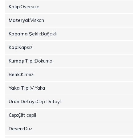
Kalıp:
Oversize
Materyal:
Viskon
Kapama Şekli:
Bağcıklı
Kap:
Kapsız
Kumaş Tipi:
Dokuma
Renk:
Kırmızı
Yaka Tipi:
V Yaka
Ürün Detayı:
Cep Detaylı
Cep:
Çift cepli
Desen:
Düz