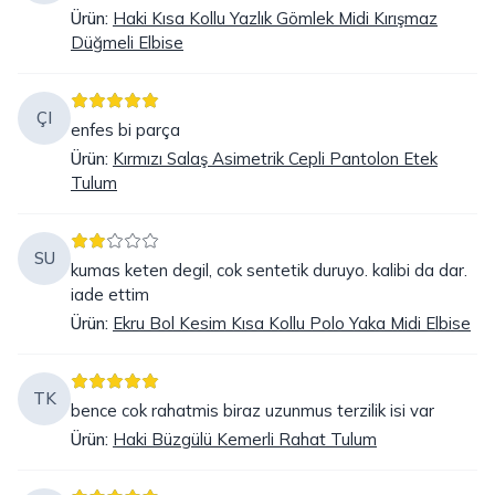
Ürün
:
Haki Kısa Kollu Yazlık Gömlek Midi Kırışmaz
Düğmeli Elbise
ÇI
enfes bi parça
Ürün
:
Kırmızı Salaş Asimetrik Cepli Pantolon Etek
Tulum
SU
kumas keten degil, cok sentetik duruyo. kalibi da dar.
iade ettim
Ürün
:
Ekru Bol Kesim Kısa Kollu Polo Yaka Midi Elbise
TK
bence cok rahatmis biraz uzunmus terzilik isi var
Ürün
:
Haki Büzgülü Kemerli Rahat Tulum