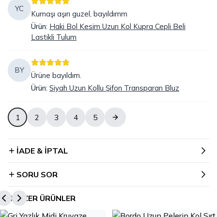
YC
Kumaşı aşırı guzel, bayıldımm
Ürün
:
Haki Bol Kesim Uzun Kol Kupra Cepli Beli
Lastikli Tulum
BY
Ürüne bayıldım.
Ürün
:
Siyah Uzun Kollu Şifon Transparan Bluz
1
2
3
4
5
İADE & İPTAL
SORU SOR
BENZER ÜRÜNLER