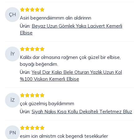
ÇH
Asiri begenndiiimmm alin aldirinnn
Ürün
:
Beyaz Uzun Gömlek Yaka Lacivert Kemerli
Elbise
İY
Kalıbı dar olmasına rağmen çok güzel bir elbise,
bayağı beğendim.
Ürün
:
Yeşil Dar Kalıp Bele Oturan Yazlık Uzun Kol
%100 Viskon Kemerli Elbise
İZ
çok güzelmiş bayıldımmm
Ürün
:
Siyah Nakış Kısa Kollu Dekolteli Terletmez Bluz
PN
esim icin almistm cok begendi tesekkurler