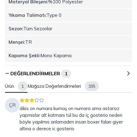
Materyal Bileşeni:
%100 Polyester
Yıkama Talimatı:
Type 0
Sezon:
Tüm Sezonlar
Menşei:
TR
Kapama Şekli:
Mono Kapama
DEĞERLENDIRMELER
1
Ürün
Mağaza Değerlendirmeleri
1
335
ÇR
dikis on numara kumaş on numara ama astarsız
yapmislar alt katmanı tül bu da iç gosterio neden
böyle yapılmıs anlamadım insan boxer falan giyer
altına o derece ic gosterio