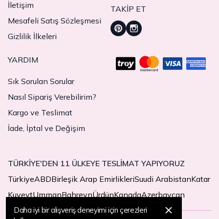
İletişim
TAKIP ET
Mesafeli Satış Sözleşmesi
Gizlilik İlkeleri
YARDIM
Sık Sorulan Sorular
Nasıl Sipariş Verebilirim?
Kargo ve Teslimat
İade, İptal ve Değişim
TÜRKİYE'DEN 11 ÜLKEYE TESLİMAT YAPIYORUZ
Türkiye
ABD
Birleşik Arap Emirlikleri
Suudi Arabistan
Katar
Kuveyt
Umman
Bahreyn
Ürdün
Kanada
Azerbaycan
Daha iyi bir alışveriş deneyimi için çerezleri