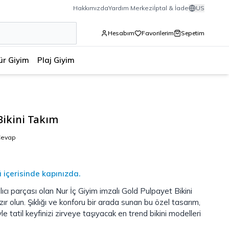
Hakkımızda
Yardım Merkezi
İptal & İade
US
Hesabım
Favorilerim
Sepetim
ür Giyim
Plaj Giyim
Bikini Takım
Cevap
ü içerisinde kapınızda.
cı parçası olan Nur İç Giyim imzalı Gold Pulpayet Bikini
ır olun. Şıklığı ve konforu bir arada sunan bu özel tasarım,
e tatil keyfinizi zirveye taşıyacak en trend bikini modelleri