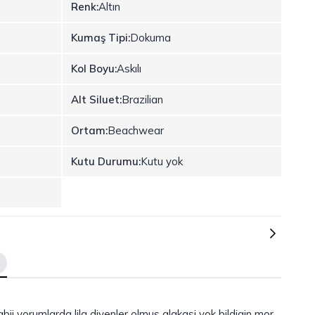
Renk:
Altın
Kumaş Tipi:
Dokuma
Kol Boyu:
Askılı
Alt Siluet:
Brazilian
Ortam:
Beachwear
Kutu Durumu:
Kutu yok
gbii yorumlarda lila diyenler olmus alakasi yok bildigin mor.