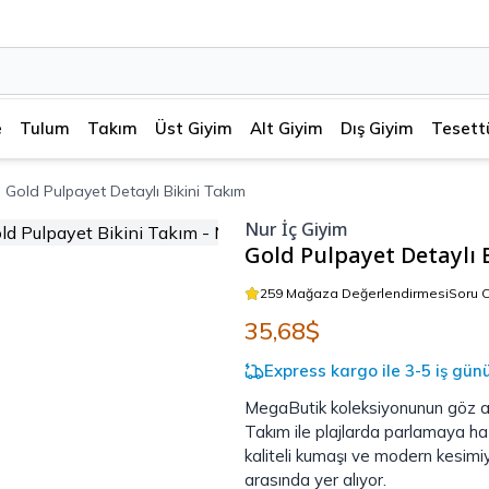
e
Tulum
Takım
Üst Giyim
Alt Giyim
Dış Giyim
Tesett
m Gold Pulpayet Detaylı Bikini Takım
Nur İç Giyim
Gold Pulpayet Detaylı 
259 Mağaza Değerlendirmesi
Soru 
35,68$
Express kargo ile 3-5 iş gün
MegaButik koleksiyonunun göz alı
Takım ile plajlarda parlamaya haz
kaliteli kumaşı ve modern kesimiyl
arasında yer alıyor.