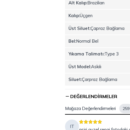
Alt Kalıp:
Brazilian
Kalıp:
Üçgen
Üst Siluet:
Çapraz Bağlama
Bel:
Normal Bel
Yıkama Talimatı:
Type 3
Üst Model:
Askılı
Siluet:
Çarpraz Bağlama
DEĞERLENDIRMELER
Mağaza Değerlendirmeleri
259
IT
asiri guzel rengi fotodaki 