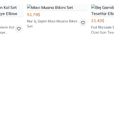
51,79$
21,43$
Nur İç Giyim
Mavi Muana Bikini
Set
lerin Kol
Fzd filizzade
biye
Özel Gün Tese