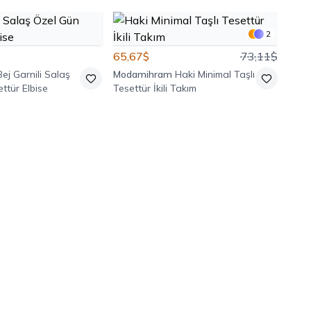
2
65,67$
73,11$
Bej Garnili Salaş
Modamihram
Haki Minimal Taşlı
ttür Elbise
Tesettür İkili Takım
23,
Nur 
Leop