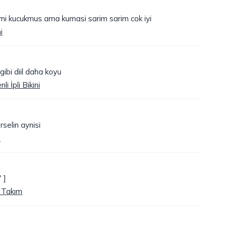
smi kucukmus ama kumasi sarim sarim cok iyi
i
gibi diil daha koyu
i İpli Bikini
rselin aynisi
m
 ]
i Takım