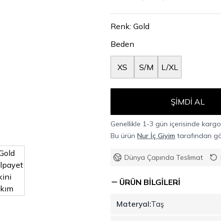
Renk
:
Gold
Beden
XS
S/M
L/XL
ŞIMDI AL
Genellikle 1-3 gün içerisinde kargoy
Bu ürün
Nur İç Giyim
tarafından gön
Dünya Çapında Teslimat
ÜRÜN BILGILERI
Materyal:
Taş