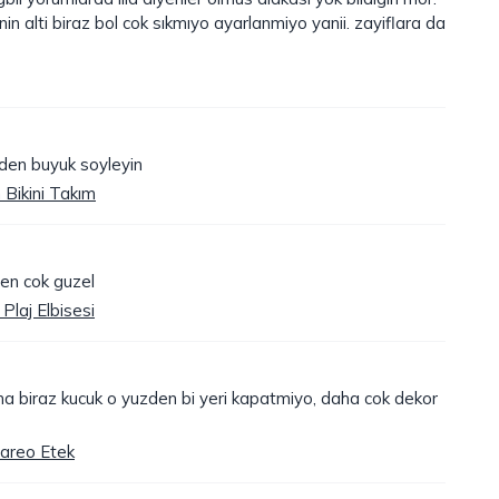
nin alti biraz bol cok sıkmıyo ayarlanmiyo yanii. zayiflara da
den buyuk soyleyin
Bikini Takım
ten cok guzel
Plaj Elbisesi
a biraz kucuk o yuzden bi yeri kapatmiyo, daha cok dekor
Pareo Etek