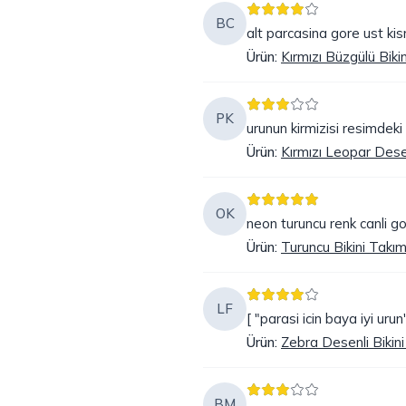
BC
alt parcasina gore ust ki
Ürün
:
Kırmızı Büzgülü Bikin
PK
urunun kirmizisi resimdeki 
Ürün
:
Kırmızı Leopar Desenl
OK
neon turuncu renk canli go
Ürün
:
Turuncu Bikini Takı
LF
[ "parasi icin baya iyi urun"
Ürün
:
Zebra Desenli Bikin
BM