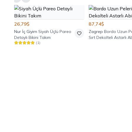
26,79$
87,74$
Nur İç Giyim
Siyah Üçlü Pareo
Zagrep
Bordo Uzun Pe
Detaylı Bikini Takım
Sırt Dekolteli Astarlı A
(
1
)
Elbise