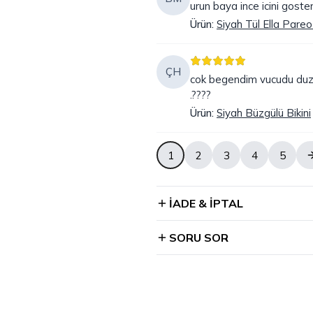
urun baya ince icini goste
Ürün
:
Siyah Tül Ella Pareo 
ÇH
cok begendim vucudu duzg
.????
Ürün
:
Siyah Büzgülü Bikini
1
2
3
4
5
İADE & İPTAL
SORU SOR