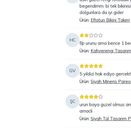
begendimm. bi tek bikinisi
dolgunlara da iyi gider
Ürün
:
Eflatun Bikini Takım
HC
f/p urunu ama bence 1 be
Ürün
:
Kahverengi Tasarım 
GV
5 yildizi hak ediyo gercek
Ürün
:
Siyah Minens Pareo 
ŞC
urun baya guzel olmus am
amacli
Ürün
:
Siyah Tül Tasarım 