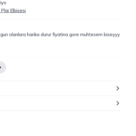
riyo
Plaj Elbisesi
un olanlara harika durur fiyatina gore muhtesem biseyyy