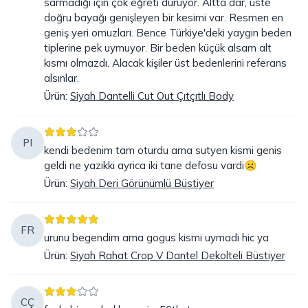
sarmadığı için çok eğreti duruyor. Altta dar, üste
doğru bayağı genişleyen bir kesimi var. Resmen en
geniş yeri omuzları. Bence Türkiye'deki yaygın beden
tiplerine pek uymuyor. Bir beden küçük alsam alt
kısmı olmazdı. Alacak kişiler üst bedenlerini referans
alsınlar.
Ürün
:
Siyah Dantelli Cut Out Çıtçıtlı Body
PI
kendi bedenim tam oturdu ama sutyen kismi genis
geldi ne yazikki ayrica iki tane defosu vardi☹️
Ürün
:
Siyah Deri Görünümlü Büstiyer
FR
urunu begendim ama gogus kismi uymadi hic ya
Ürün
:
Siyah Rahat Crop V Dantel Dekolteli Büstiyer
CÇ