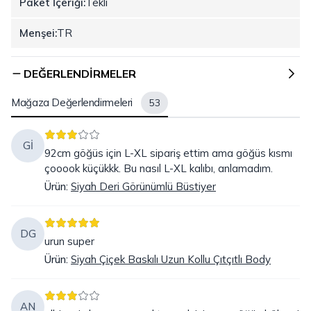
Paket İçeriği:
Tekli
Menşei:
TR
DEĞERLENDIRMELER
Mağaza Değerlendirmeleri
53
Gİ
92cm göğüs için L-XL sipariş ettim ama göğüs kısmı
çooook küçükkk. Bu nasıl L-XL kalıbı, anlamadım.
Ürün
:
Siyah Deri Görünümlü Büstiyer
DG
urun super
Ürün
:
Siyah Çiçek Baskılı Uzun Kollu Çıtçıtlı Body
AN