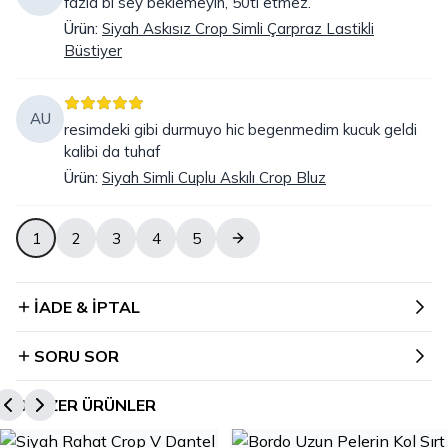
fazla bi sey beklemeyin, 50tl etmez.
Ürün
:
Siyah Askısız Crop Simli Çarpraz Lastikli
Büstiyer
AU
resimdeki gibi durmuyo hic begenmedim kucuk geldi
kalibi da tuhaf
Ürün
:
Siyah Simli Cuplu Askılı Crop Bluz
1
2
3
4
5
İADE & İPTAL
SORU SOR
BENZER ÜRÜNLER