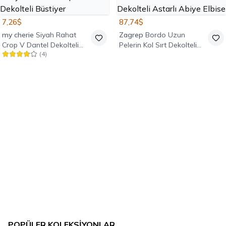
7,26$
87,74$
my cherie
Siyah Rahat
Zagrep
Bordo Uzun
Crop V Dantel Dekolteli
Pelerin Kol Sırt Dekolteli
(
4
)
Büstiyer
Astarlı Abiye Elbise
POPÜLER KOLEKSIYONLAR