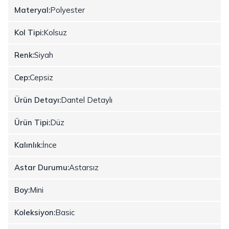
Materyal:
Polyester
Kol Tipi:
Kolsuz
Renk:
Siyah
Cep:
Cepsiz
Ürün Detayı:
Dantel Detaylı
Ürün Tipi:
Düz
Kalınlık:
İnce
Astar Durumu:
Astarsız
Boy:
Mini
Koleksiyon:
Basic