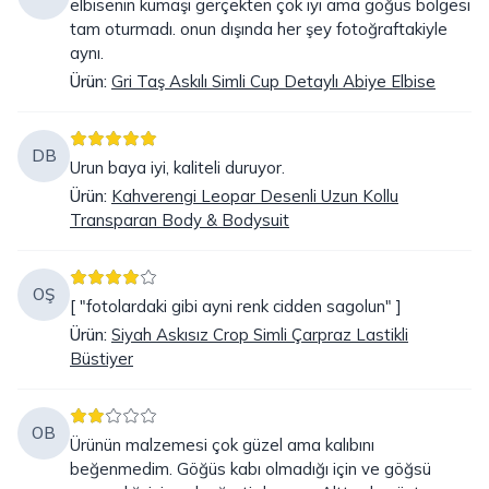
elbisenin kumaşı gerçekten çok iyi ama göğüs bölgesi
tam oturmadı. onun dışında her şey fotoğraftakiyle
aynı.
Ürün
:
Gri Taş Askılı Simli Cup Detaylı Abiye Elbise
DB
Urun baya iyi, kaliteli duruyor.
Ürün
:
Kahverengi Leopar Desenli Uzun Kollu
Transparan Body & Bodysuit
OŞ
[ "fotolardaki gibi ayni renk cidden sagolun" ]
Ürün
:
Siyah Askısız Crop Simli Çarpraz Lastikli
Büstiyer
OB
Ürünün malzemesi çok güzel ama kalıbını
beğenmedim. Göğüs kabı olmadığı için ve göğsü