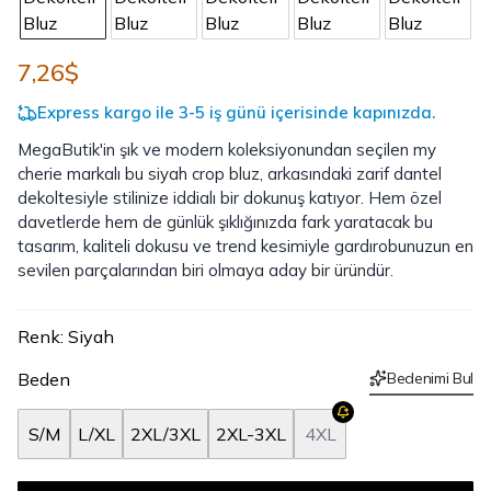
7,26$
Express kargo ile 3-5 iş günü içerisinde kapınızda.
MegaButik'in şık ve modern koleksiyonundan seçilen my
cherie markalı bu siyah crop bluz, arkasındaki zarif dantel
dekoltesiyle stilinize iddialı bir dokunuş katıyor. Hem özel
davetlerde hem de günlük şıklığınızda fark yaratacak bu
tasarım, kaliteli dokusu ve trend kesimiyle gardırobunuzun en
sevilen parçalarından biri olmaya aday bir üründür.
Renk
:
Siyah
Beden
Bedenimi Bul
S/M
L/XL
2XL/3XL
2XL-3XL
4XL