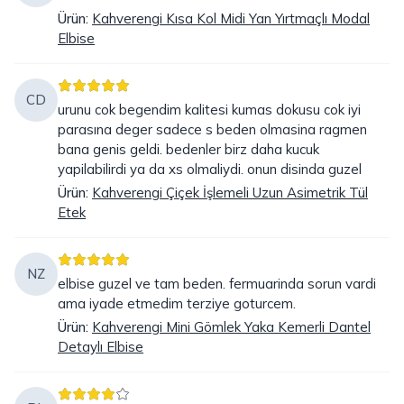
Ürün
:
Kahverengi Kısa Kol Midi Yan Yırtmaçlı Modal
Elbise
CD
urunu cok begendim kalitesi kumas dokusu cok iyi
parasına deger sadece s beden olmasina ragmen
bana genis geldi. bedenler birz daha kucuk
yapilabilirdi ya da xs olmaliydi. onun disinda guzel
Ürün
:
Kahverengi Çiçek İşlemeli Uzun Asimetrik Tül
Etek
NZ
elbise guzel ve tam beden. fermuarinda sorun vardi
ama iyade etmedim terziye goturcem.
Ürün
:
Kahverengi Mini Gömlek Yaka Kemerli Dantel
Detaylı Elbise