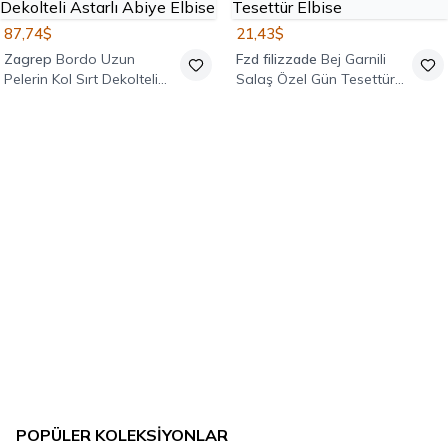
87,74$
21,43$
Zagrep
Bordo Uzun
Fzd filizzade
Bej Garnili
Pelerin Kol Sırt Dekolteli
Salaş Özel Gün Tesettür
Astarlı Abiye Elbise
Elbise
POPÜLER KOLEKSIYONLAR