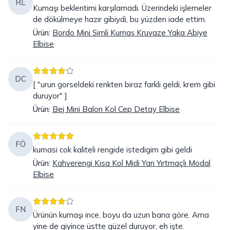
RL
Kumaşı beklentimi karşılamadı. Üzerindeki işlemeler
de dökülmeye hazır gibiydi, bu yüzden iade ettim.
Ürün
:
Bordo Mini Simli Kumaş Kruvaze Yaka Abiye
Elbise
DC
[ "urun gorseldeki renkten biraz farkli geldi, krem gibi
duruyor" ]
Ürün
:
Bej Mini Balon Kol Cep Detay Elbise
FÖ
kumasi cok kaliteli rengide istedigim gibi geldi
Ürün
:
Kahverengi Kısa Kol Midi Yan Yırtmaçlı Modal
Elbise
FN
Ürünün kumaşı ince, boyu da uzun bana göre. Ama
yine de giyince üstte güzel duruyor, eh işte.