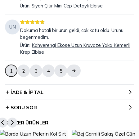
Ürün
:
Siyah Çıtır Mini Cep Detaylı Elbise
UN
Dokuma hatali bir urun geldi, cok kotu oldu. Urunu
begenmedim.
Ürün
:
Kahverengi Ekose Uzun Kruvaze Yaka Kemerli
Krep Elbise
1
2
3
4
5
İADE & İPTAL
SORU SOR
BENZER ÜRÜNLER