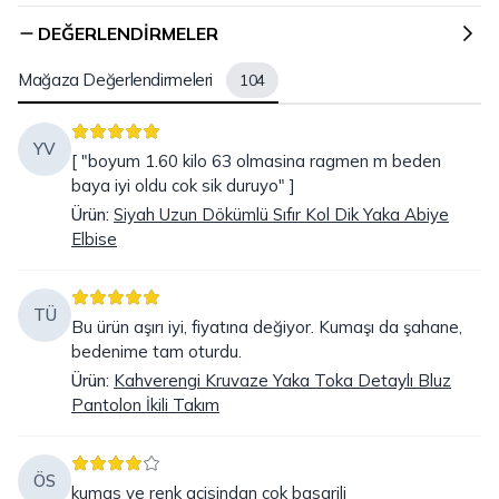
DEĞERLENDIRMELER
Mağaza Değerlendirmeleri
104
YV
[ "boyum 1.60 kilo 63 olmasina ragmen m beden
baya iyi oldu cok sik duruyo" ]
Ürün
:
Siyah Uzun Dökümlü Sıfır Kol Dik Yaka Abiye
Elbise
TÜ
Bu ürün aşırı iyi, fiyatına değiyor. Kumaşı da şahane,
bedenime tam oturdu.
Ürün
:
Kahverengi Kruvaze Yaka Toka Detaylı Bluz
Pantolon İkili Takım
ÖS
kumas ve renk acisindan cok basarili